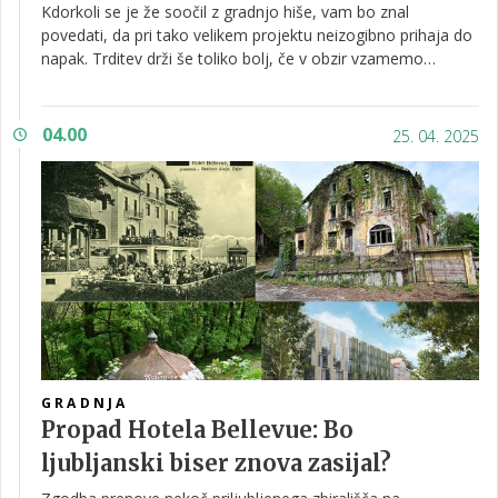
Kdorkoli se je že soočil z gradnjo hiše, vam bo znal
povedati, da pri tako velikem projektu neizogibno prihaja do
napak. Trditev drži še toliko bolj, če v obzir vzamemo
kompleksnost, ki jo prinašajo sodobne zahteve in vedno
napredujoči trendi gradnje. Če pogledamo skozi oči
investitorja, za katerega bomo predpostavili, da ni gradbeni
04.00
25. 04. 2025
inženir, določenih napak enostavno ne moremo predvideti.
Sem večinoma spadajo izvedbene nepravilnosti. Spet drugim
pa se lahko z nekaj previdnosti in truda izognemo ter si tako
prihranimo kar nekaj časa, denarja in živcev. V tem članku se
bomo v grobem posvetili slednjim.
GRADNJA
Propad Hotela Bellevue: Bo
ljubljanski biser znova zasijal?