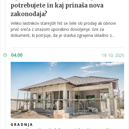
potrebujete in kaj prinaša nova
zakonodaja?
Veliko lastnikov starejših hiš se šele ob prodaji ali obnovi
prvič sreča z izrazom uporabno dovoljenje. Gre za
dokument, ki potrjuje, da je stavba zgrajena skladno z
gradbenim zakonom in da je varna za uporabo. Vsaka nova
hiša mora imeti uporabno dovoljenje, saj se brez njega
uradno ne sme uporabljati ali vseliti.
04.00
19. 10. 2025
GRADNJA