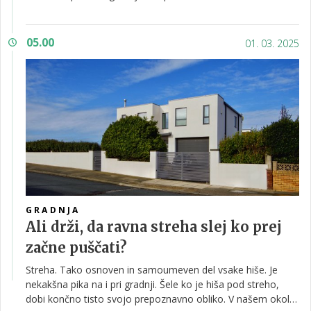
zdržal, koliko ga bo treba vzdrževati, kako se obnese pri
različnih vremenskih pogojih ... Na več takšnih vprašanj si je
pametno odgovoriti.
05.00
01. 03. 2025
GRADNJA
Ali drži, da ravna streha slej ko prej
začne puščati?
Streha. Tako osnoven in samoumeven del vsake hiše. Je
nekakšna pika na i pri gradnji. Šele ko je hiša pod streho,
dobi končno tisto svojo prepoznavno obliko. V našem okolju