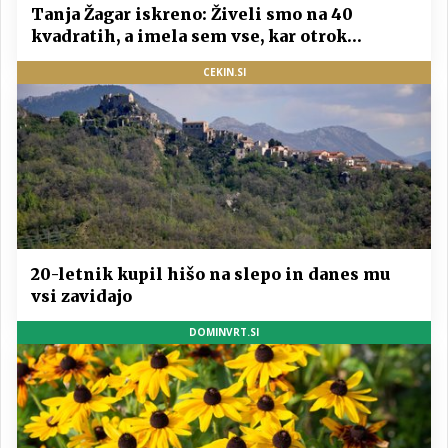
Tanja Žagar iskreno: Živeli smo na 40
kvadratih, a imela sem vse, kar otrok
potrebuje
CEKIN.SI
20-letnik kupil hišo na slepo in danes mu
vsi zavidajo
DOMINVRT.SI