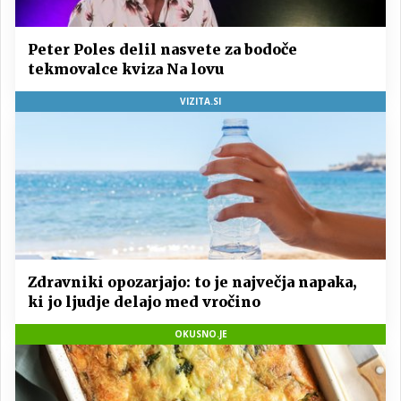
Peter Poles delil nasvete za bodoče
tekmovalce kviza Na lovu
VIZITA.SI
Zdravniki opozarjajo: to je največja napaka,
ki jo ljudje delajo med vročino
OKUSNO.JE