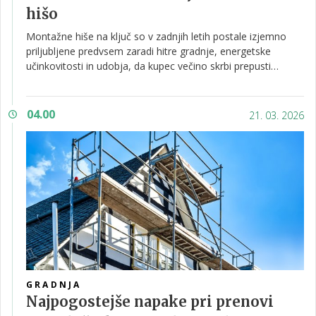
hišo
Montažne hiše na ključ so v zadnjih letih postale izjemno
priljubljene predvsem zaradi hitre gradnje, energetske
učinkovitosti in udobja, da kupec večino skrbi prepusti
izvajalcu. A praksa ni vedno tako brezskrbna, kot obljubljajo
oglasi.
04.00
21. 03. 2026
GRADNJA
Najpogostejše napake pri prenovi