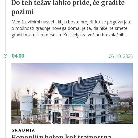
Do teh težav lahko pride, če gradite
pozimi
Med številnimi nasveti, ki jih boste prejeli, ko se pogovarjate
o možnosti gradnje novega doma, je ta, da hiše ne smete
graditi v zimskih mesecih. Kot velja za večino brezplačnih
nasvetov, je tudi vrednost tega precej majhna. Čeprav lahko
pride do določenih težav, to ne pomeni, da gradnja pozimi
ne more biti izpeljana kakovostno.
04.00
06. 10. 2025
GRADNJA
Konopljin beton kot trajnostna