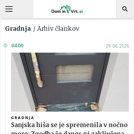
Gradnja
/ Arhiv člankov
04.00
29. 06. 2026
GRADNJA
Sanjska hiša se je spremenila v nočno
moro: Zgodba še danes ni zaključena