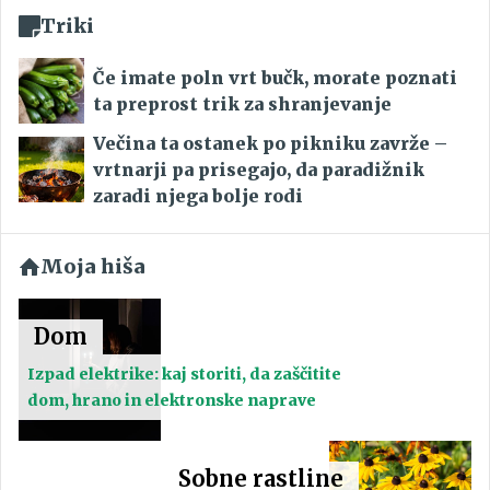
Triki
Če imate poln vrt bučk, morate poznati
ta preprost trik za shranjevanje
Večina ta ostanek po pikniku zavrže –
vrtnarji pa prisegajo, da paradižnik
zaradi njega bolje rodi
Moja hiša
Dom
Izpad elektrike: kaj storiti, da zaščitite
dom, hrano in elektronske naprave
Sobne rastline