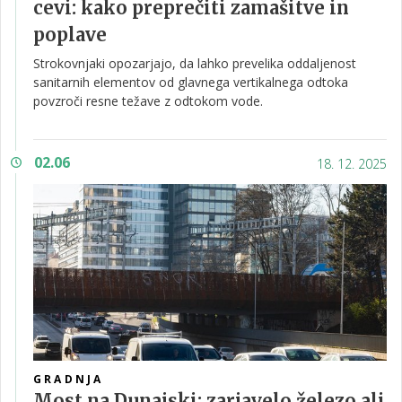
cevi: kako preprečiti zamašitve in
poplave
Strokovnjaki opozarjajo, da lahko prevelika oddaljenost
sanitarnih elementov od glavnega vertikalnega odtoka
povzroči resne težave z odtokom vode.
02.06
18. 12. 2025
GRADNJA
Most na Dunajski: zarjavelo železo ali