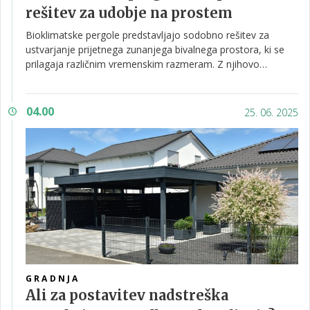
rešitev za udobje na prostem
Bioklimatske pergole predstavljajo sodobno rešitev za
ustvarjanje prijetnega zunanjega bivalnega prostora, ki se
prilagaja različnim vremenskim razmeram. Z njihovo
pomočjo lahko v nekaj sekundah spremenite svojo teraso iz
sončne oaze v popolnoma zaščiten prostor pred dežjem ali
vetrom.
04.00
25. 06. 2025
GRADNJA
Ali za postavitev nadstreška