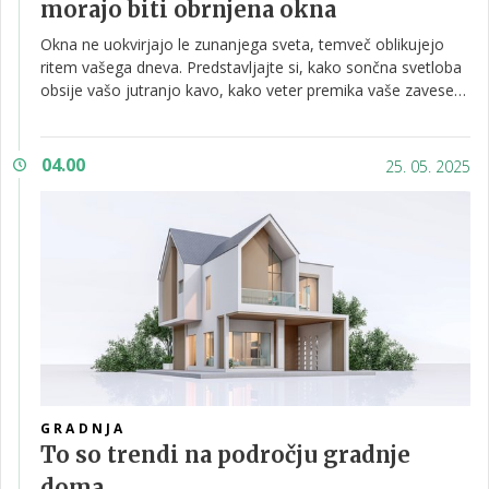
morajo biti obrnjena okna
Okna ne uokvirjajo le zunanjega sveta, temveč oblikujejo
ritem vašega dneva. Predstavljajte si, kako sončna svetloba
obsije vašo jutranjo kavo, kako veter premika vaše zavese
med popoldanskim počitkom ali kako večerno sonce
spremeni vašo dnevno sobo v prijeten večerni kotiček. To
niso le naključja, so posledica tega, kje so okna postavljena,
04.00
25. 05. 2025
kakšna je njihova velikost in orientacija. Čeprav se pogosto
osredotočamo na barve ali pohištvo, okna tiho narekujejo
udobje doma, energetsko učinkovitost in celo razpoloženje.
GRADNJA
To so trendi na področju gradnje
doma