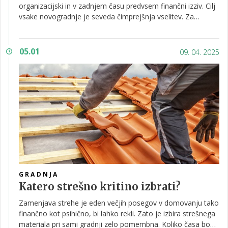
organizacijski in v zadnjem času predvsem finančni izziv. Cilj
vsake novogradnje je seveda čimprejšnja vselitev. Za
dosego tega cilja pa je, sploh če smo omejeni s sredstvi,
treba dobro razmisliti o prioritetah. Ključno je, da se
osredotočimo na najnujnejše potrebe, medtem ko lahko
05.01
09. 04. 2025
nekateri nakupi in dodatna dela počakajo. V nadaljevanju
bomo govorili o tem, kaj naj ima prednost in katere stvari
lahko preložimo na čas po vselitvi.
GRADNJA
Katero strešno kritino izbrati?
Zamenjava strehe je eden večjih posegov v domovanju tako
finančno kot psihično, bi lahko rekli. Zato je izbira strešnega
materiala pri sami gradnji zelo pomembna. Koliko časa bo