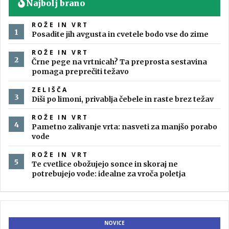
Najbolj brano
ROŽE IN VRT
Posadite jih avgusta in cvetele bodo vse do zime
ROŽE IN VRT
Črne pege na vrtnicah? Ta preprosta sestavina
pomaga preprečiti težavo
ZELIŠČA
Diši po limoni, privablja čebele in raste brez težav
ROŽE IN VRT
Pametno zalivanje vrta: nasveti za manjšo porabo
vode
ROŽE IN VRT
Te cvetlice obožujejo sonce in skoraj ne
potrebujejo vode: idealne za vroča poletja
NOVICE