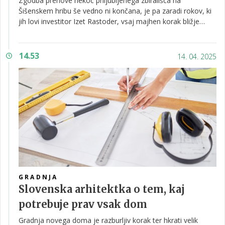
Zgodba prenove nekoč priljubljenega zbirališča na
Šišenskem hribu še vedno ni končana, je pa zaradi rokov, ki
jih lovi investitor Izet Rastoder, vsaj majhen korak bližje
boljšim časom. Govorimo o Hotelu Bellevue, ki ga je leta
1909 zgradil trgovec z vinom Alojz Zajec. Obujali smo
zgodovino te priljubljene izletniške točke ter preverili, v
14.53
14. 04. 2025
kakšnem stanju se hotel nahaja zdaj in kakšna prenova je
predvidena.
GRADNJA
Slovenska arhitektka o tem, kaj
potrebuje prav vsak dom
Gradnja novega doma je razburljiv korak ter hkrati velik