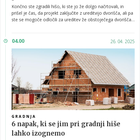
Končno ste zgradili hišo, ki ste jo že dolgo načrtovali, in
prišel je čas, da projekt zaključite z ureditvijo dvorišča, ali pa
ste se mogoče odločili za ureditev že obstoječega dvorišča.
Pa že veste, s čim bi želeli, da je prekrito, oziroma kako naj
bi bilo videti? Bi želeli, da je dvorišče enakomerno prekrito,
homogenega videza in nimate posebnih zahtev, ali pa bi
04.00
26. 04. 2025
želeli, da je le-to malo bolj estetsko in razgibano? Pa
poglejmo, kakšne možnosti imate.
GRADNJA
6 napak, ki se jim pri gradnji hiše
lahko izognemo