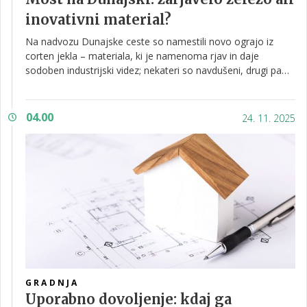
inovativni material?
Na nadvozu Dunajske ceste so namestili novo ograjo iz
corten jekla – materiala, ki je namenoma rjav in daje
sodoben industrijski videz; nekateri so navdušeni, drugi pa
kritični.
04.00
24. 11. 2025
GRADNJA
Uporabno dovoljenje: kdaj ga