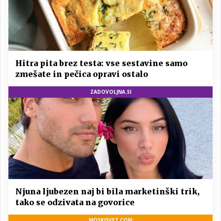
Hitra pita brez testa: vse sestavine samo
zmešate in pečica opravi ostalo
ZADOVOLJNA.SI
Njuna ljubezen naj bi bila marketinški trik,
tako se odzivata na govorice
MOSKISVET.COM