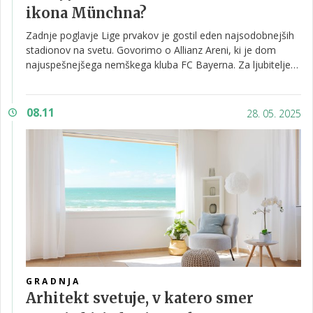
ikona Münchna?
Zadnje poglavje Lige prvakov je gostil eden najsodobnejših
stadionov na svetu. Govorimo o Allianz Areni, ki je dom
najuspešnejšega nemškega kluba FC Bayerna. Za ljubitelje
nogometa in gradnje objavljamo nekaj najzanimivejših
posebnosti tega res čudovitega športnega objekta.
08.11
28. 05. 2025
GRADNJA
Arhitekt svetuje, v katero smer