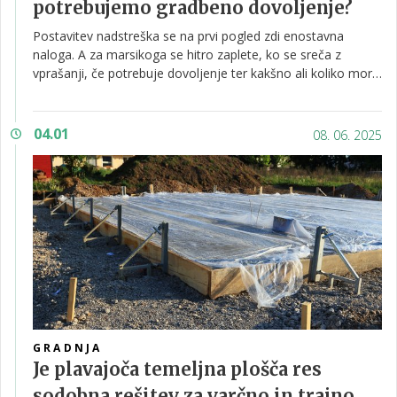
potrebujemo gradbeno dovoljenje?
Postavitev nadstreška se na prvi pogled zdi enostavna
naloga. A za marsikoga se hitro zaplete, ko se sreča z
vprašanji, če potrebuje dovoljenje ter kakšno ali koliko mora
biti odmik od meje. Odgovor ni enoznačen, saj je odvisen
predvsem od tega, za kakšen tip nadstreška gre. Pomembna
je tudi njegova velikost, namembnost in lokacija.
04.01
08. 06. 2025
GRADNJA
Je plavajoča temeljna plošča res
sodobna rešitev za varčno in trajno