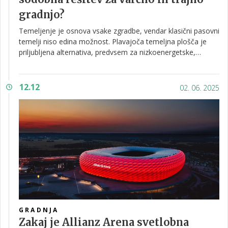
gradnjo?
Temeljenje je osnova vsake zgradbe, vendar klasični pasovni
temelji niso edina možnost. Plavajoča temeljna plošča je
priljubljena alternativa, predvsem za nizkoenergetske,
pasivne in montažne hiše. Ta metoda temelji na betonski
plošči, ki sloni neposredno na gramozni ali peščeni podlagi.
Njena posebnost je toplotna izolacija pod betonom, ki
12.12
02. 06. 2025
preprečuje uhajanje toplote v tla in omogoča neprekinjen
toplotni ovoj stavbe. To je ključno za projekte, kjer so
energijske izgube pomembne.
GRADNJA
Zakaj je Allianz Arena svetlobna