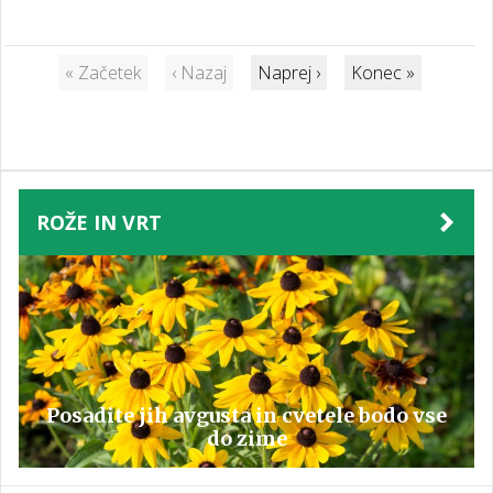
je sicer veliko kreativnih streh, a trdno na vrhu je zasidrana
dvokapnica. Se pa zadnje desetletje opaža vse več modernih
arhitektonskih rešitev in te imajo večinoma kvadraten ali
« Začetek
‹ Nazaj
Naprej ›
Konec »
pravokoten videz. Nekatere imajo sicer blag naklon, druge
pa imajo popolnoma ravno streho, če lahko temu tako
rečemo. In kot takšne delijo mnenje ljudi. Eni jih namreč
obožujejo zaradi svojega minimalističnega videza, drugim pa
so grde zaradi svoje sterilne oblike.
ROŽE IN VRT
Posadite jih avgusta in cvetele bodo vse
do zime