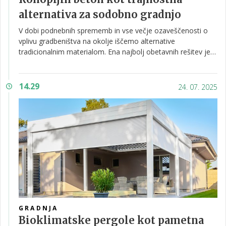
alternativa za sodobno gradnjo
V dobi podnebnih sprememb in vse večje ozaveščenosti o
vplivu gradbeništva na okolje iščemo alternative
tradicionalnim materialom. Ena najbolj obetavnih rešitev je
konopljin beton, znan tudi kot hempcrete.
14.29
24. 07. 2025
GRADNJA
Bioklimatske pergole kot pametna