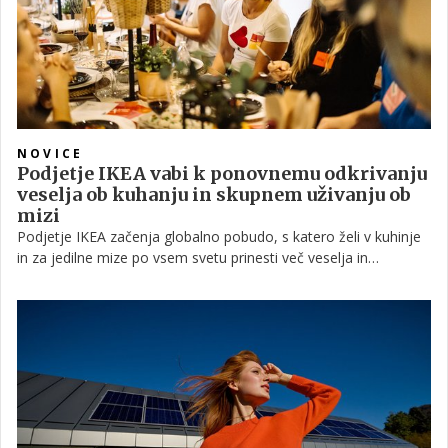
NOVICE
Podjetje IKEA vabi k ponovnemu odkrivanju
veselja ob kuhanju in skupnem uživanju ob
mizi
Podjetje IKEA začenja globalno pobudo, s katero želi v kuhinje
in za jedilne mize po vsem svetu prinesti več veselja in
povezanosti ter ljudem pomagati, da bo kuhanje in skupno
uživanje v obrokih prijetnejše, dostopnejše in bolj trajnostno za
vsakogar.