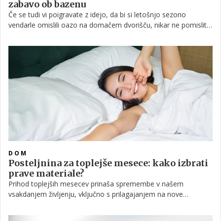
zabavo ob bazenu
Če se tudi vi poigravate z idejo, da bi si letošnjo sezono
vendarle omislili oazo na domačem dvorišču, nikar ne pomislite
dvakrat. Za vas smo pripravili tri nasvete, zaradi katerih se
boste vprašali, zakaj niste domačega bazena postavili že prej.
DOM
Posteljnina za toplejše mesece: kako izbrati
prave materiale?
Prihod toplejših mesecev prinaša spremembe v našem
vsakdanjem življenju, vključno s prilagajanjem na nove
vremenske razmere. Ena pomembna prilagoditev je izbira
ustrezne posteljnine, ki nam bo zagotovila udobje in svežino