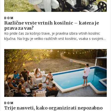
DOM
Različne vrste vrtnih kosilnic – katera je
prava za vas?
Ko pride čas za košnjo trave, je pravilna izbira vrtnih kosilnic
ključna. Na trgu je veliko različnih vrst kosilnic, vsaka s svojimi
specifičnimi lastnostmi in prednostmi. Zato je izbira prave
kosilnice odvisna od vašega vrta, vaših fizičnih zmožnosti,
okolja in proračuna. Pestra ponudba vam lahko olajša izbiro.
DOM
Trije nasveti, kako organizirati nepozabno