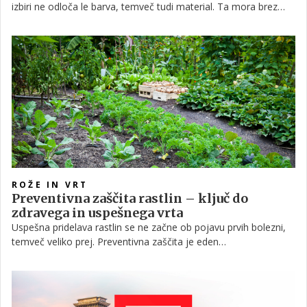
izbiri ne odloča le barva, temveč tudi material. Ta mora brez
težav prenesti vsakodnevno uporabo, otroško skakanje po
kavču, obiskovalce in dolge večere ob najljubših serijah. Kaj je
torej boljša izbira? Mehka in prijetna tkanina ali elegantno
umetno usnje, ki ga je enostavno vzdrževati?
ROŽE IN VRT
Preventivna zaščita rastlin – ključ do
zdravega in uspešnega vrta
Uspešna pridelava rastlin se ne začne ob pojavu prvih bolezni,
temveč veliko prej. Preventivna zaščita je eden
najpomembnejših ukrepov za ohranjanje zdravih in vitalnih
rastlin skozi celotno rastno sezono.