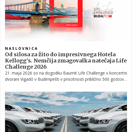
NASLOVNICA
Od silosa za žito do impresivnega Hotela
Kellogg's. Nemčija zmagovalka natečaja Life
Challenge 2026
21. maja 2026 so na dogodku Baumit Life Challenge v koncertni
dvorani Vigadó v Budimpešti v prisotnosti približno 500 gostov
počastili izjemne arhitekturne mojstrovine iz vse Evrope.
Mednarodna žirija uglednih arhitektov je izmed več kot 350
prijavljenih projektov izbrala najlepšo fasado v Evropi ter
nagradila šest zmagovalcev v posameznih kategorijah in
skupnega zmagovalca.