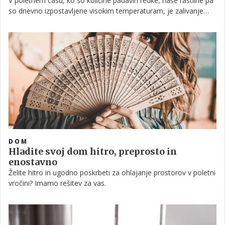
V poletnem času, ko so količine padavin redke, naše rastline pa
so dnevno izpostavljene visokim temperaturam, je zalivanje
eno najpomembnejših opravil na vrtu. Lotimo se ga lahko z
zalivalko ali pršenjem z vrtno cevjo, vendar je veliko bolj
preprosto uporabiti enega izmed mnogih zalivalnih sistemov.
DOM
Hladite svoj dom hitro, preprosto in
enostavno
Želite hitro in ugodno poskrbeti za ohlajanje prostorov v poletni
vročini? Imamo rešitev za vas.