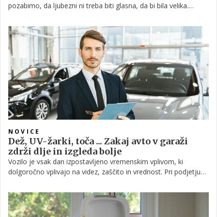
pozabimo, da ljubezni ni treba biti glasna, da bi bila velika.
Včasih je ljubezen le topla skleda hrane. Včasih je to varen
kotiček na kavču za nekoga, ki je še včeraj spal na betonu.
NOVICE
Dež, UV-žarki, toča ... Zakaj avto v garaži
zdrži dlje in izgleda bolje
Vozilo je vsak dan izpostavljeno vremenskim vplivom, ki
dolgoročno vplivajo na videz, zaščito in vrednost. Pri podjetju
Dober Avto pogosto opažamo, da avtomobili z garažnim
parkiranjem ohranjajo lak, tesnila in notranjost bistveno bolje
kot vozila, ki so stalno na prostem. Garaža ali nadstrešek ne
pomenita le udobja, temveč zmanjšujeta vse dejavnike, ki