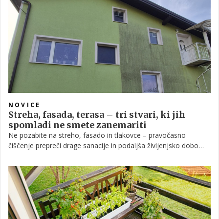
NOVICE
Streha, fasada, terasa – tri stvari, ki jih
spomladi ne smete zanemariti
Ne pozabite na streho, fasado in tlakovce – pravočasno
čiščenje prepreči drage sanacije in podaljša življenjsko dobo
vaše hiše.