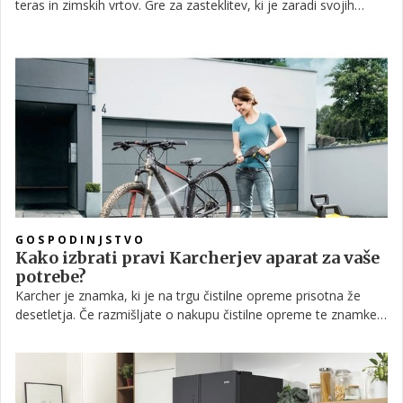
teras in zimskih vrtov. Gre za zasteklitev, ki je zaradi svojih
lastnosti še posebej visoko cenjena in spoštovana – zato je
prav, da tudi vi spoznate vse prednosti termopanske
zasteklitve, vključno z edinstveno prednostjo možnosti
popolnega odprtja vseh stekel!
GOSPODINJSTVO
Kako izbrati pravi Karcherjev aparat za vaše
potrebe?
Karcher je znamka, ki je na trgu čistilne opreme prisotna že
desetletja. Če razmišljate o nakupu čistilne opreme te znamke,
je pomembno razumeti njihovo ponudbo in kako najbolje
izkoristiti njihove izdelke. Poglejmo nekaj ključnih točk, ki jih
morate upoštevati pri izbiri.