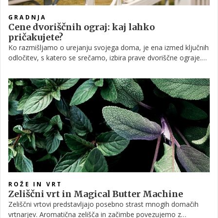
GRADNJA
Cene dvoriščnih ograj: kaj lahko
pričakujete?
Ko razmišljamo o urejanju svojega doma, je ena izmed ključnih
odločitev, s katero se srečamo, izbira prave dvoriščne ograje.
Ne glede na to, ali potrebujemo dvoriščno ali balkonsko ograjo,
je cena eden izmed odločilnih indikatorjev, katero vrsto ograje
bomo izbrali.
ROŽE IN VRT
Zeliščni vrt in Magical Butter Machine
Zeliščni vrtovi predstavljajo posebno strast mnogih domačih
vrtnarjev. Aromatična zelišča in začimbe povezujemo z