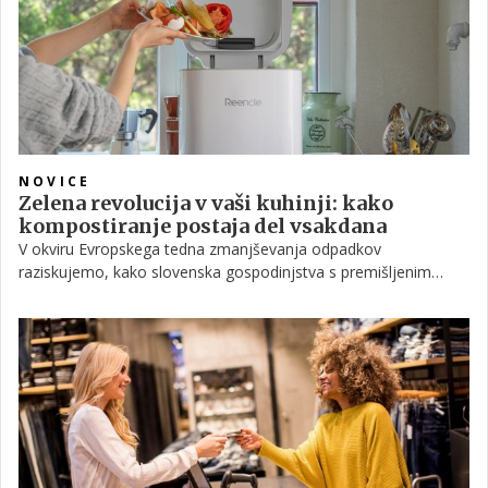
pospešujejo staranje avtomobila.
NOVICE
Zelena revolucija v vaši kuhinji: kako
kompostiranje postaja del vsakdana
V okviru Evropskega tedna zmanjševanja odpadkov
raziskujemo, kako slovenska gospodinjstva s premišljenim
kompostiranjem rešujejo ekološke in kuhinjske izzive – brez
neprijetnih vonjav in brez nereda.