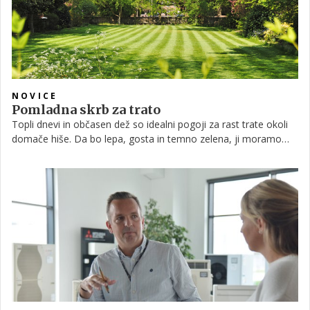
NOVICE
Pomladna skrb za trato
Topli dnevi in občasen dež so idealni pogoji za rast trate okoli
domače hiše. Da bo lepa, gosta in temno zelena, ji moramo
nameniti nekaj svojega časa. Odstranjevanje mahu, kakovostna
gnojila in redna košnja je osnova dela na trati.