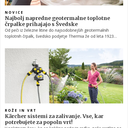
NOVICE
Najbolj napredne geotermalne toplotne
črpalke prihajajo s Švedske
Od peči iz železne litine do najsodobnejših geotermalnih
toplotnih črpalk, švedsko podjetje Thermia že od leta 1923
prehiteva čas in razvija visokokakovostne energetske rešitve. V
svojih 100 letih obstoja so vedno bili pred svojim časom in še
danes ostajajo korak pred konkurenco.
ROŽE IN VRT
Kärcher sistemi za zalivanje. Vse, kar
potrebujete za popoln vrt!