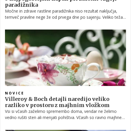
paradižnika
Močne in zdrave rastline paradižnika niso rezultat naključja,
temveč pravilne nege že od prvega dne po sajenju. Veliko težav,
ki se pojavijo poleti – od bolezni do slabega nastavljanja plodov
– je pogosto posledica napak, ki jih naredimo že spomladi.
NOVICE
Villeroy & Boch detajli naredijo veliko
razliko v prostoru z majhnim vložkom
Vsi si včasih zaželimo spremembo doma, vendar ne želimo
vedno rušiti sten ali menjati pohištva. Včasih so ravno majhne
spremembe v notranjem oblikovanju tiste, ki imajo največji
učinek, in detajli so pogosto tisti, ki naredijo največjo razliko.