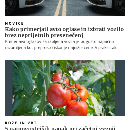
NOVICE
Kako primerjati avto oglase in izbrati vozilo
brez neprijetnih presenečenj
Primerjava oglasov za rabljena vozila je pogosto napačno
razumljena kot preprosto iskanje najnižje cene. V praksi tak
pristop skoraj vedno vodi do slabše odločitve. Ključno
vprašanje ni, kateri avto je najcenejši, ampak kateri ponuja
najboljše razmerje med ceno, stanjem in tveganjem.V
nadaljevanju je predstavljen sistematičen pristop, ki ga lahko
strokovna javnost uporablja pri analizi vsakega oglasa.
ROŽE IN VRT
5 najpogostejših napak pri začetni vzgoji