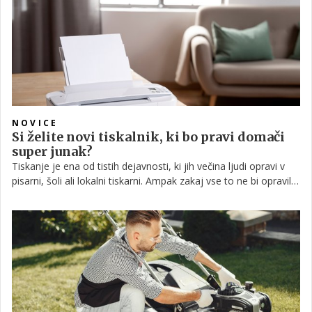
NOVICE
Si želite novi tiskalnik, ki bo pravi domači
super junak?
Tiskanje je ena od tistih dejavnosti, ki jih večina ljudi opravi v
pisarni, šoli ali lokalni tiskarni. Ampak zakaj vse to ne bi opravili
v udobnosti lastnega doma? Preverite nekaj nasvetov o tem,
zakaj je izbira domačega tiskalnika pomembna. Marsikdo se za
domači tiskalnik odloča zaradi prihranka časa, večje zasebnosti
in boljšega upravljanja z dokumenti. Toda kateri tiskalnik je
pravi za vas?