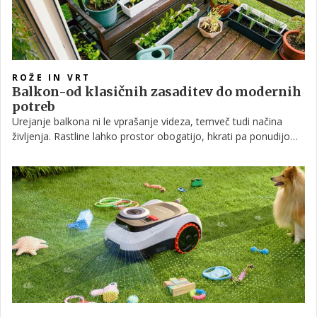
ROŽE IN VRT
Balkon-od klasičnih zasaditev do modernih
potreb
Urejanje balkona ni le vprašanje videza, temveč tudi načina
življenja. Rastline lahko prostor obogatijo, hkrati pa ponudijo
tudi praktične koristi.