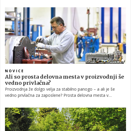
učinkovitosti vašega doma. Pomlad prinaša čas brez pritiska –
čas, ko lahko brez naglice preverite delovanje sistema,
načrtujete izboljšave in sprejmete dolgoročno boljše odločitve.
NOVICE
Ali so prosta delovna mesta v proizvodnji še
vedno privlačna?
Proizvodnja že dolgo velja za stabilno panogo – a ali je še
vedno privlačna za zaposlene? Prosta delovna mesta v
proizvodnji danes ponujajo več, kot si mislite, hkrati pa skrivajo
tudi izzive. Preverite, kaj lahko pričakujete in na kaj morate biti
pozorni.