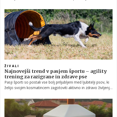
zdravjem, vitalnostjo in seveda okusnimi jedmi. Pogosto se
zgodi, da vzgojimo preveč zelišč, da bi jih lahko uporabili zgolj
za čaje, ali pa si preprosto želimo novih domačih pripravkov, ki
so nastali iz neoporečnih sestavin, ki nam jih daje vrt. Pri
takšnih izzivih vam bo v pomoč najsodobnejša naprava,
botanični ekstraktor Magical Butter Machine.
ŽIVALI
Najnovejši trend v pasjem športu – agility
trening za razigrane in zdrave pse
Pasji športi so postali vse bolj priljubljeni med ljubitelji psov, ki
želijo svojim kosmatincem zagotoviti aktivno in zdravo življenje.
Med številnimi možnostmi, ki so na voljo, se je nedavno izkazal
za izjemno priljubljen agility trening. Ta dinamična in
navdušujoča aktivnost združuje gibanje, disciplino in zabavo ter
ponuja številne prednosti za razigrane in zdrave pse.