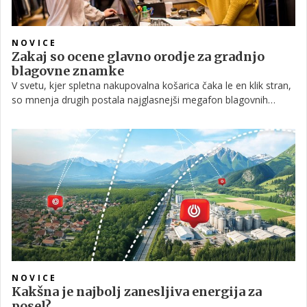
NOVICE
Zakaj so ocene glavno orodje za gradnjo
blagovne znamke
V svetu, kjer spletna nakupovalna košarica čaka le en klik stran,
so mnenja drugih postala najglasnejši megafon blagovnih
znamk. Ko potrošnik danes išče nov izdelek, odpre telefon,
vpiše ime in že po nekaj sekundah vidi zvezdice, komentarje in
številke.
NOVICE
Kakšna je najbolj zanesljiva energija za
posel?