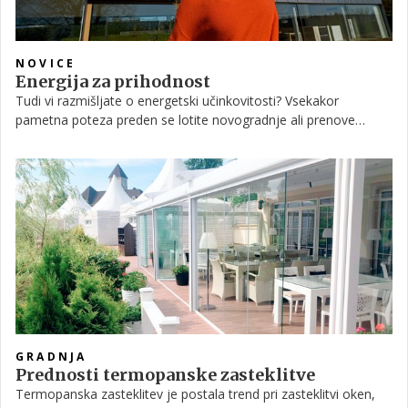
NOVICE
Energija za prihodnost
Tudi vi razmišljate o energetski učinkovitosti? Vsekakor
pametna poteza preden se lotite novogradnje ali prenove
doma. Tako ne boste le znižali stroškov energije, temveč si
boste zagotovili bolj udobno in okolju prijazno bivanje.
GRADNJA
Prednosti termopanske zasteklitve
Termopanska zasteklitev je postala trend pri zasteklitvi oken,