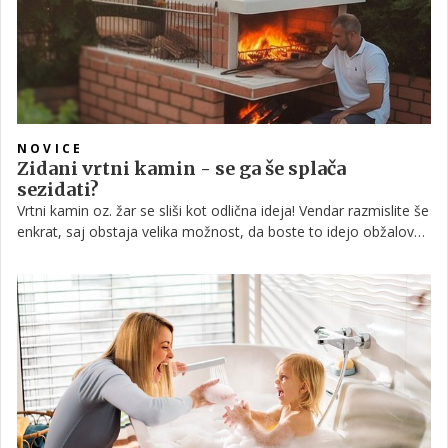
NOVICE
Zidani vrtni kamin - se ga še splača
sezidati?
Vrtni kamin oz. žar se sliši kot odlična ideja! Vendar razmislite še
enkrat, saj obstaja velika možnost, da boste to idejo obžalovali.
Zakaj? Vložili boste trdo delo, veliko časa in več denarja, kot ste
načrtovali, in končni rezultat ne bo tak, kot ste si želeli. Sezidali
smo vrtni kamin, primerjali stroške in prednosti, ter našli veliko
boljšo alternativo vrtnemu kaminu. Ugotovite, katero ter
prihranite čas in denar.