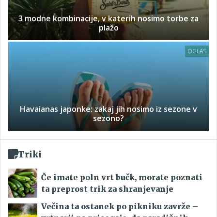
3 modne kombinacije, v katerih nosimo torbe za
plažo
OGLAS
Havaianas japonke: zakaj jih nosimo iz sezone v
sezono?
Triki
Če imate poln vrt bučk, morate poznati
ta preprost trik za shranjevanje
Večina ta ostanek po pikniku zavrže –