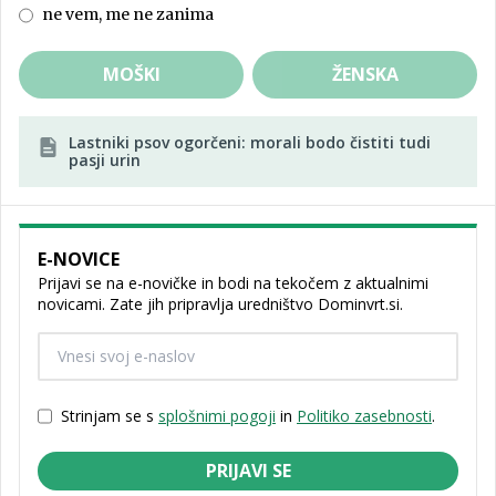
ne vem, me ne zanima
MOŠKI
ŽENSKA
Lastniki psov ogorčeni: morali bodo čistiti tudi
pasji urin
E-NOVICE
Prijavi se na e-novičke in bodi na tekočem z aktualnimi
novicami. Zate jih pripravlja uredništvo Dominvrt.si.
Strinjam se s
splošnimi pogoji
in
Politiko zasebnosti
.
PRIJAVI SE