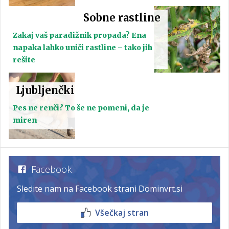
Sobne rastline
Zakaj vaš paradižnik propada? Ena
napaka lahko uniči rastline – tako jih
rešite
Ljubljenčki
Pes ne renči? To še ne pomeni, da je
miren
Facebook
Sledite nam na Facebook strani Dominvrt.si
Všečkaj stran