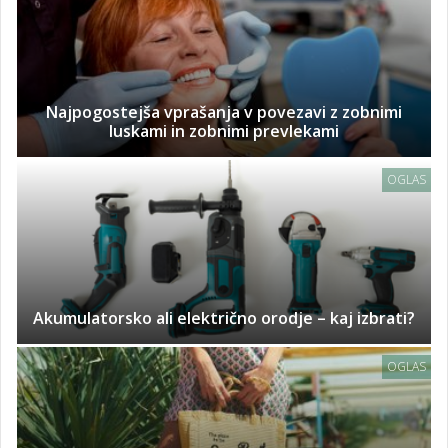
Najpogostejša vprašanja v povezavi z zobnimi
luskami in zobnimi prevlekami
OGLAS
Akumulatorsko ali električno orodje – kaj izbrati?
OGLAS