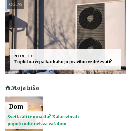
OGLAS
NOVICE
Toplotna črpalka: kako jo pravilno vzdrževati?
Moja hiša
Dom
Svetla ali temna tla? Kako izbrati
popoln odtenek za vaš dom