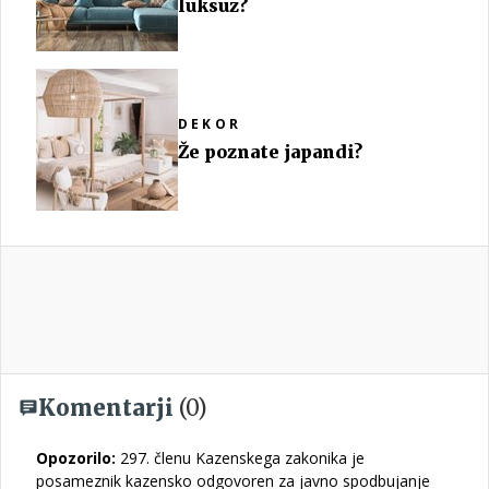
luksuz?
DEKOR
Že poznate japandi?
Komentarji
(0)
Opozorilo:
297. členu Kazenskega zakonika je
posameznik kazensko odgovoren za javno spodbujanje