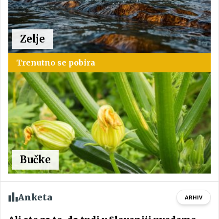
Zelje
Trenutno se pobira
Bučke
Anketa
ARHIV