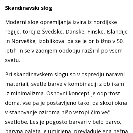
Skandinavski slog
Moderni slog opremljanja izvira iz nordijske
regije, torej iz Švedske, Danske, Finske, Islandije
in Norveške, izoblikoval pa se je približno v 50.
letih in se v zadnjem obdobju razširil po vsem
svetu.
Pri skandinavskem slogu so v ospredju naravni
materiali, svetle barve v kombinaciji z oblikami
iz minimalizma. Osnovni koncept je odprtost
doma, vse pa je postavljeno tako, da skozi okna
v stanovanje oziroma hišo vstopi čim več
svetlobe. Les je pogosto barvan v belo barvo,
barvna paleta je umirjena, prevladuje ena nežna