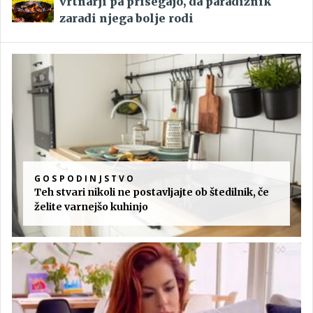
vrtnarji pa prisegajo, da paradižnik
zaradi njega bolje rodi
GOSPODINJSTVO
Teh stvari nikoli ne postavljajte ob štedilnik, če
želite varnejšo kuhinjo