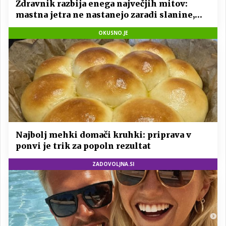
Zdravnik razbija enega največjih mitov:
mastna jetra ne nastanejo zaradi slanine,
temveč zaradi živila, ki ga imamo vsi radi
OKUSNO.JE
Najbolj mehki domači kruhki: priprava v
ponvi je trik za popoln rezultat
ZADOVOLJNA.SI