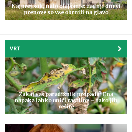
Najprej šok, nato olajšanje: zadnji dnevi
prenove so vse obrnili na glavo
VRT
Zakaj vaš paradižnik propada? Ena
napaka lahko uniči rastline – tako jih
rešite