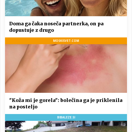
Doma ga čaka noseča partnerka, on pa
dopustuje z drugo
MOSKISVET.COM
"Koža mi je gorela": bolečina ga je priklenila
na posteljo
BIBALEZE.SI