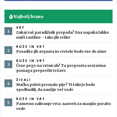
Najbolj brano
VRT
Zakaj vaš paradižnik propada? Ena napaka lahko
uniči rastline – tako jih rešite
ROŽE IN VRT
Posadite jih avgusta in cvetele bodo vse do zime
ROŽE IN VRT
Črne pege na vrtnicah? Ta preprosta sestavina
pomaga preprečiti težavo
ŽIVALI
Mačka poleti premalo pije? Ti triki jo bodo
spodbudili, da zaužije več vode
ROŽE IN VRT
Pametno zalivanje vrta: nasveti za manjšo porabo
vode