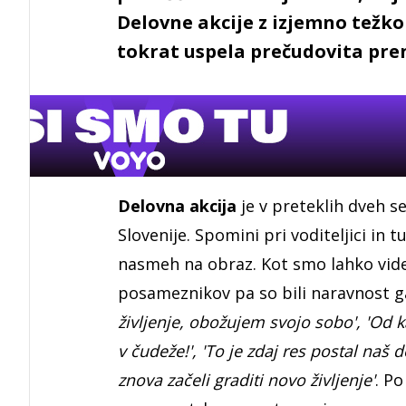
Delovne akcije z izjemno težko
tokrat uspela prečudovita pre
Delovna akcija
je v preteklih dveh 
Slovenije. Spomini pri voditeljici in 
nasmeh na obraz. Kot smo lahko videl
posameznikov pa so bili naravnost ga
življenje, obožujem svojo sobo', 'Od 
v čudeže!', 'To je zdaj res postal naš
znova začeli graditi novo življenje'
. P