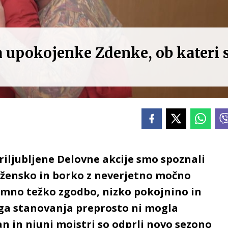
a upokojenke Zdenke, ob kateri 
priljubljene Delovne akcije smo spoznali
 žensko in borko z neverjetno močno
jemno težko zgodbo, nizko pokojnino in
ega stanovanja preprosto ni mogla
jan in njuni mojstri so odprli novo sezono