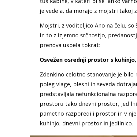
tuš kabine, v kateri bi se lahko varn
je vedela, da morajo z mojstri takoj z
Mojstri, z voditeljico Ano na čelu, so
in to z izjemno srčnostjo, predanostj
prenova uspela tokrat:
Osvežen osrednji prostor s kuhinjo
Zdenkino celotno stanovanje je bilo 
poleg vlage, plesni in seveda dotraja
predstavljala nefunkcionalna razpor
prostoru tako dnevni prostor, jedilni
pametno razporedili prostor in v nje
kuhinjo, dnevni prostor in jedilnico.