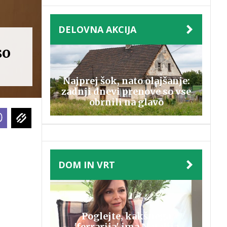
DELOVNA AKCIJA
so
Najprej šok, nato olajšanje:
zadnji dnevi prenove so vse
obrnili na glavo
DOM IN VRT
Poglejte, kakšnega
'ferrarija' ima Natalija