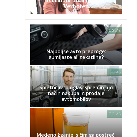
Verboten
OGLAS
Najboljše avto preproge:
gumijaste ali tekstilne?
OGLAS
Spletni avto oglasi spreminjajo
način nakupa in prodaje
avtomobilov
OGLAS
Medeno žganje: s čim ga postreči