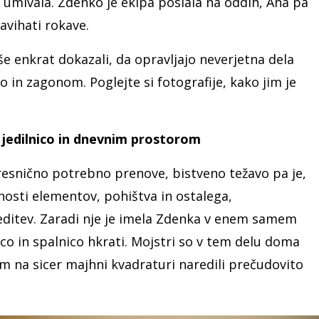
o umivala. Zdenko je ekipa poslala na oddih, Ana pa
avihati rokave.
 še enkrat dokazali, da opravljajo neverjetna dela
o in zagonom. Poglejte si fotografije, kako jim je
, jedilnico in dnevnim prostorom
resnično potrebno prenove, bistveno težavo pa je,
nosti elementov, pohištva in ostalega,
editev. Zaradi nje je imela Zdenka v enem samem
co in spalnico hkrati. Mojstri so v tem delu doma
m na sicer majhni kvadraturi naredili prečudovito