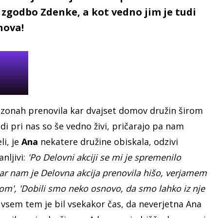
 zgodbo Zdenke, a kot vedno jim je tudi
nova!
sezonah prenovila kar dvajset domov družin širom
tudi pri nas so še vedno živi, pričarajo pa nam
i, je
Ana
nekatere družine obiskala, odzivi
nljivi:
'Po Delovni akciji se mi je spremenilo
kar nam je Delovna akcija prenovila hišo, verjamem
 dom', 'Dobili smo neko osnovo, da smo lahko iz nje
o vsem tem je bil vsekakor čas, da neverjetna Ana