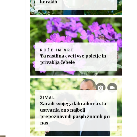
korakih
ROŽE IN VRT
Ta rastlina cveti vse poletje in
privablja čebele
ŽIVALI
Zaradi svojega labradorca sta
ustvarila eno najbolj
prepoznavnih pasjih znamk pri
nas