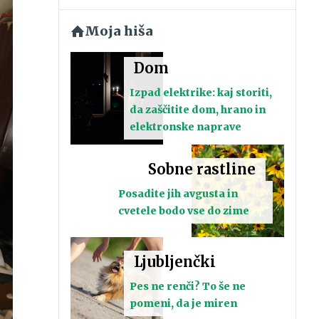
Moja hiša
Dom
Izpad elektrike: kaj storiti,
da zaščitite dom, hrano in
elektronske naprave
Sobne rastline
Posadite jih avgusta in
cvetele bodo vse do zime
Ljubljenčki
Pes ne renči? To še ne
pomeni, da je miren