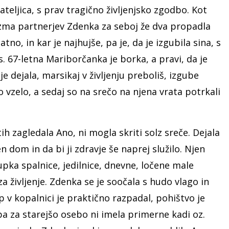
jateljica, s prav tragično življenjsko zgodbo. Kot
izma partnerjev Zdenka za seboj že dva propadla
no, in kar je najhujše, pa je, da je izgubila sina, s
. 67-letna Mariborčanka je borka, a pravi, da je
e dejala, marsikaj v življenju preboliš, izgube
ko vzelo, a sedaj so na srečo na njena vrata potrkali
ih zagledala Ano, ni mogla skriti solz sreče. Dejala
ren dom in da bi ji zdravje še naprej služilo. Njen
kupka spalnice, jedilnice, dnevne, ločene male
a življenje. Zdenka se je soočala s hudo vlago in
v kopalnici je praktično razpadal, pohištvo je
pa za starejšo osebo ni imela primerne kadi oz.