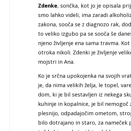
Zdenke
, sončka, kot jo je opisala pri
smo lahko videli, ima zaradi alkohol
zakona, sooča se z diagnozo rak, dodat
to veliko izgubo pa se sooča še danes
njeno življenje ena sama travma. Kot j
otroka nikoli. Zdenki je življenje veli
mojstri in Ana.
Ko je srčna upokojenka na svojih vrat
je, da nima velikih želja, le topel, va
dom, ki je bil sestavljen iz nekega s
kuhinje in kopalnice, je bil nemogoč z
plesnijo, odpadajočim ometom, strop 
bilo dotrajano in staro, za nameček 