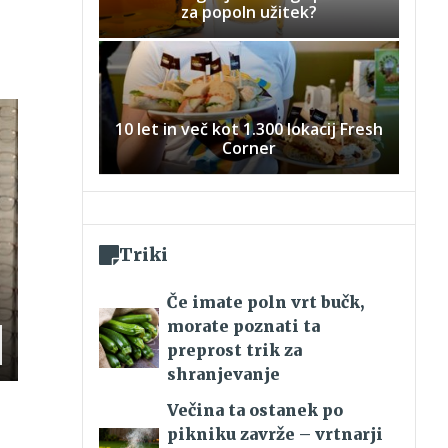
za popoln užitek?
10 let in več kot 1.300 lokacij Fresh
Corner
Triki
Če imate poln vrt bučk,
morate poznati ta
preprost trik za
shranjevanje
Večina ta ostanek po
pikniku zavrže – vrtnarji