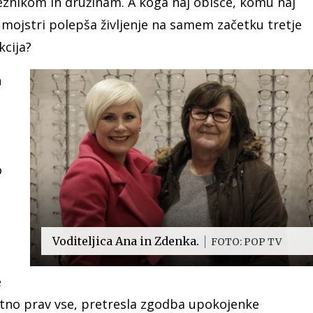
znikom in družinam. A koga naj obišče, komu naj
mojstri polepša življenje na samem začetku tretje
kcija?
h
o
n
Voditeljica Ana in Zdenka.
FOTO: POP TV
e
jetno prav vse, pretresla zgodba upokojenke