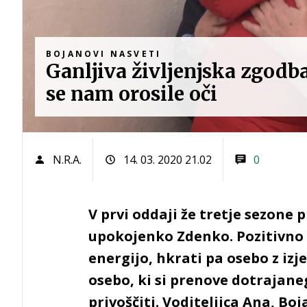
BOJANOVI NASVETI
Ganljiva življenjska zgodb
se nam orosile oči
N.R.A.
14. 03. 2020 21.02
0
V prvi oddaji že tretje sezone 
upokojenko Zdenko. Pozitivno
energijo, hkrati pa osebo z iz
osebo, ki si prenove dotrajan
privoščiti. Voditeljica Ana, Bo