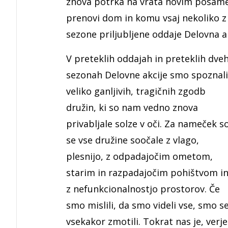
znova potrka na vrata novim posame
prenovi dom in komu vsaj nekoliko z 
sezone priljubljene oddaje Delovna a
V preteklih oddajah in preteklih dve
sezonah Delovne akcije smo spoznali
veliko ganljivih, tragičnih zgodb
družin, ki so nam vedno znova
privabljale solze v oči. Za nameček s
se vse družine soočale z vlago,
plesnijo, z odpadajočim ometom,
starim in razpadajočim pohištvom i
z nefunkcionalnostjo prostorov. Če
smo mislili, da smo videli vse, smo s
vsekakor zmotili. Tokrat nas je, ver