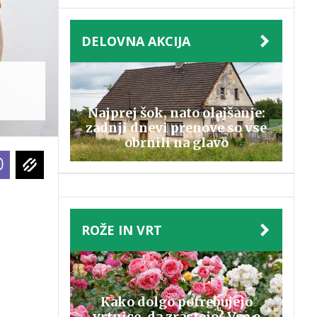
DELOVNA AKCIJA
Najprej šok, nato olajšanje:
zadnji dnevi prenove so vse
obrnili na glavo
ROŽE IN VRT
Kako dolgo potrebujejo
vrtnice, da zrastejo? Vse o