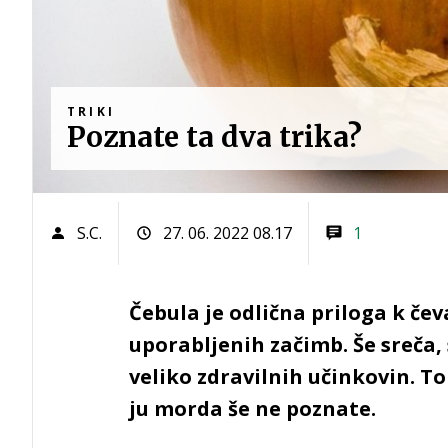
TRIKI
Poznate ta dva trika?
S.C.
27. 06. 2022 08.17
1
Čebula je odlična priloga k čev
uporabljenih začimb. Še sreča, 
veliko zdravilnih učinkovin. T
ju morda še ne poznate.