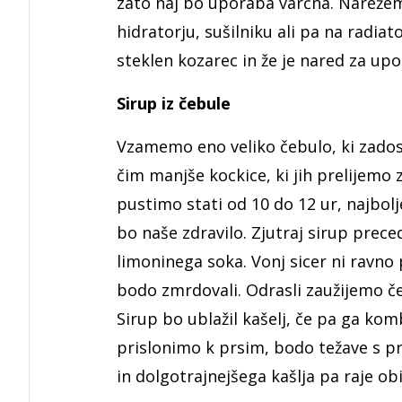
zato naj bo uporaba varčna. Narežemo
hidratorju, sušilniku ali pa na radiat
steklen kozarec in že je nared za up
Sirup iz čebule
Vzamemo eno veliko čebulo, ki zadost
čim manjše kockice, ki jih prelijem
pustimo stati od 10 do 12 ur, najbolje
bo naše zdravilo. Zjutraj sirup prec
limoninega soka. Vonj sicer ni ravno 
bodo zmrdovali. Odrasli zaužijemo čez
Sirup bo ublažil kašelj, če pa ga kom
prislonimo k prsim, bodo težave s pr
in dolgotrajnejšega kašlja pa raje ob