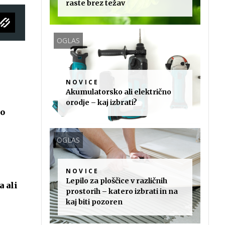
raste brez težav
OGLAS
NOVICE
Akumulatorsko ali električno
orodje – kaj izbrati?
mo
OGLAS
NOVICE
Lepilo za ploščice v različnih
a ali
prostorih – katero izbrati in na
kaj biti pozoren