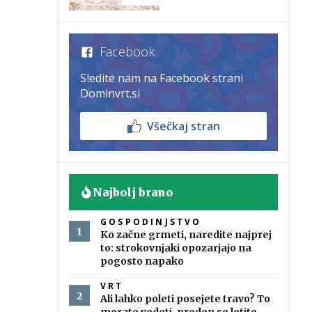
Facebook
Sledite nam na Facebook strani
Dominvrt.si
Všečkaj stran
Najbolj brano
GOSPODINJSTVO
Ko začne grmeti, naredite najprej
to: strokovnjaki opozarjajo na
pogosto napako
VRT
Ali lahko poleti posejete travo? To