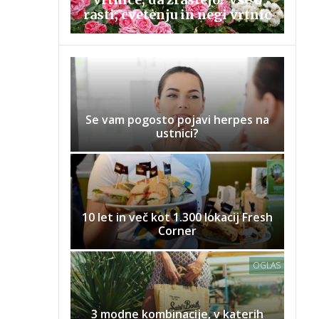
rasti, cvetenju in negi vrtnic
Se vam pogosto pojavi herpes na
ustnici?
10 let in več kot 1.300 lokacij Fresh
Corner
OGLAS
3 modne kombinacije, v katerih