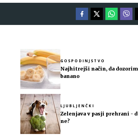
GOSPODINJSTVO
Najhitrejši način, da dozori
banano
LJUBLJENČKI
Zelenjava v pasji prehrani - d
ne?