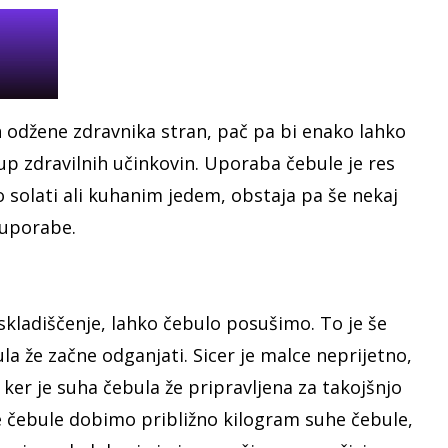
 odžene zdravnika stran, pač pa bi enako lahko
 kup zdravilnih učinkovin. Uporaba čebule je res
 solati ali kuhanim jedem, obstaja pa še nekaj
 uporabe.
ladiščenje, lahko čebulo posušimo. To je še
 že začne odganjati. Sicer je malce neprijetno,
, ker je suha čebula že pripravljena za takojšnjo
e čebule dobimo približno kilogram suhe čebule,