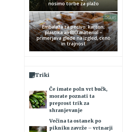
nosimo torbe za plažo
OGLAS
Embalaža za pecivo: karton,
plastika ali BIO material –
primerjava glede na izgled, ceno
in trajnost
Triki
Če imate poln vrt bučk,
morate poznati ta
preprost trik za
shranjevanje
Večina ta ostanek po
pikniku zavrže – vrtnarji