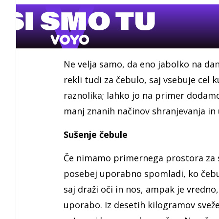
Ne velja samo, da eno jabolko na dan
rekli tudi za čebulo, saj vsebuje cel
raznolika; lahko jo na primer dodamo
manj znanih načinov shranjevanja in
Sušenje čebule
Če nimamo primernega prostora za sk
posebej uporabno spomladi, ko čebula
saj draži oči in nos, ampak je vredno
uporabo. Iz desetih kilogramov svež