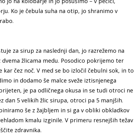
 jo na kolobarje in jo posušimo – v pečici,
orju. Ko je čebula suha na otip, jo shranimo v
orabo.
uje za sirup za naslednji dan, jo razrežemo na
o z dvema žlicama medu. Posodico pokrijemo ter
 kar čez noč. V med se bo izločil čebulni sok, in to
edimo in dodamo še malce sveže iztisnjenega
prijeten, je pa odličnega okusa in se tudi otroci ne
 dan 5 velikih žlic sirupa, otroci pa 5 manjših.
biniramo še z žajbljem in si ga v obliki obkladkov
ehladom kmalu izginile. V primeru resnejših težav
iščite zdravnika.