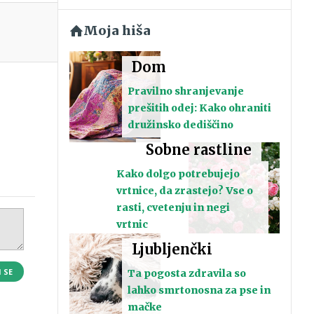
Moja hiša
Dom
Pravilno shranjevanje
prešitih odej: Kako ohraniti
družinsko dediščino
Sobne rastline
Kako dolgo potrebujejo
vrtnice, da zrastejo? Vse o
rasti, cvetenju in negi
vrtnic
Ljubljenčki
I SE
Ta pogosta zdravila so
lahko smrtonosna za pse in
mačke