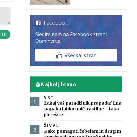
Facebook
Sledite nam na Facebook strani
I SE
Dominvrt.si
Všečkaj stran
Najbolj brano
VRT
Zakaj vaš paradižnik propada? Ena
napaka lahko uniči rastline – tako
jih rešite
ŽIVALI
Kako pomagati čebelam in drugim