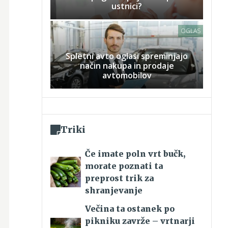
ustnici?
OGLAS
Spletni avto oglasi spreminjajo
način nakupa in prodaje
avtomobilov
Triki
Če imate poln vrt bučk,
morate poznati ta
preprost trik za
shranjevanje
Večina ta ostanek po
pikniku zavrže – vrtnarji