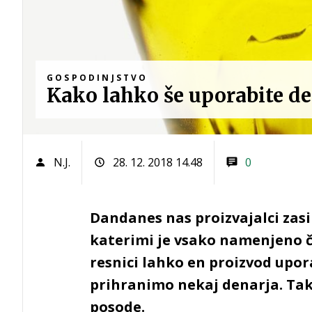
GOSPODINJSTVO
Kako lahko še uporabite d
N.J.
28. 12. 2018 14.48
0
Dandanes nas proizvajalci zasi
katerimi je vsako namenjeno č
resnici lahko en proizvod upora
prihranimo nekaj denarja. Tak
posode.