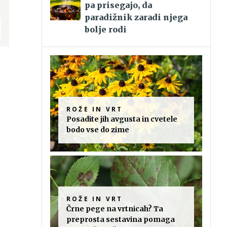
pa prisegajo, da
paradižnik zaradi njega
bolje rodi
ROŽE IN VRT
Posadite jih avgusta in cvetele
bodo vse do zime
ROŽE IN VRT
Črne pege na vrtnicah? Ta
preprosta sestavina pomaga