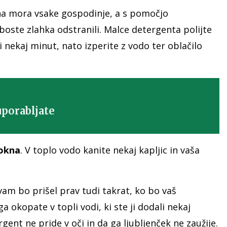
a mora vsake gospodinje, a s pomočjo
oste zlahka odstranili. Malce detergenta polijte
 nekaj minut, nato izperite z vodo ter oblačilo
uporabljate
okna
. V toplo vodo kanite nekaj kapljic in vaša
vam bo prišel prav tudi takrat, ko bo vaš
 ga okopate v topli vodi, ki ste ji dodali nekaj
rgent ne pride v oči in da ga ljubljenček ne zaužije.