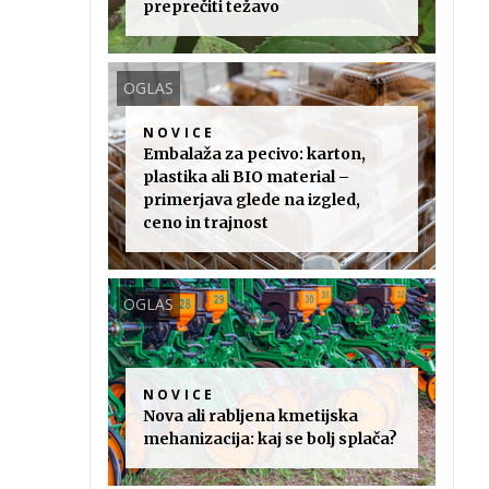
preprečiti težavo
OGLAS
NOVICE
Embalaža za pecivo: karton,
plastika ali BIO material –
primerjava glede na izgled,
ceno in trajnost
OGLAS
NOVICE
Nova ali rabljena kmetijska
mehanizacija: kaj se bolj splača?