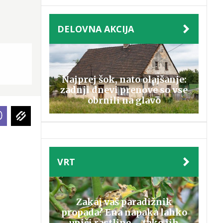
DELOVNA AKCIJA
Najprej šok, nato olajšanje:
zadnji dnevi prenove so vse
obrnili na glavo
VRT
Zakaj vaš paradižnik
propada? Ena napaka lahko
uniči rastline – tako jih