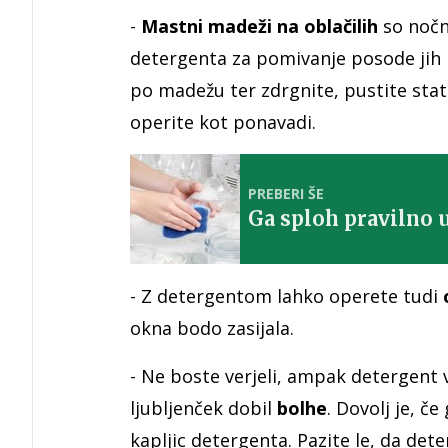
-
Mastni madeži
na oblačilih
so nočn
detergenta za pomivanje posode jih b
po madežu ter zdrgnite, pustite stati
operite kot ponavadi.
PREBERI ŠE
Ga sploh pravilno 
- Z detergentom lahko operete tudi
okna bodo zasijala.
- Ne boste verjeli, ampak detergent 
ljubljenček dobil
bolhe
. Dovolj je, če
kapljic detergenta. Pazite le, da dete