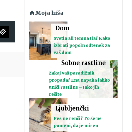
Moja hiša
Dom
Svetla ali temna tla? Kako
izbrati popoln odtenek za
vaš dom
Sobne rastline
Zakaj vaš paradižnik
propada? Ena napaka lahko
uniči rastline – tako jih
rešite
Ljubljenčki
Pes ne renči? To še ne
pomeni, da je miren