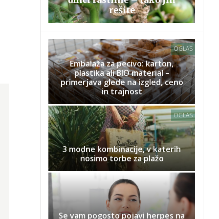
rešite
OGLAS
Embalaža za pecivo: karton,
plastika ali BIO material –
primerjava glede na izgled, ceno
in trajnost
OGLAS
3 modne kombinacije, v katerih
nosimo torbe za plažo
Se vam pogosto pojavi herpes na