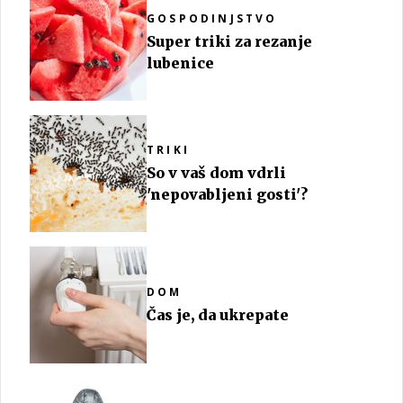
GOSPODINJSTVO
Super triki za rezanje
lubenice
TRIKI
So v vaš dom vdrli
'nepovabljeni gosti'?
DOM
Čas je, da ukrepate