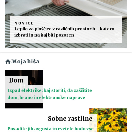
NOVICE
Lepilo za ploščice v različnih prostorih – katero
izbrati in na kaj biti pozoren
Moja hiša
Dom
Izpad elektrike: kaj storiti, da zaščitite
dom, hrano in elektronske naprave
Sobne rastline
Posadite jih avgusta in cvetele bodo vse