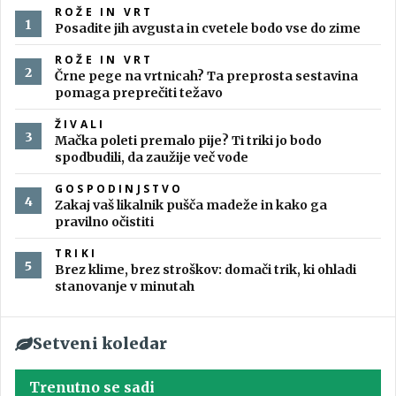
ROŽE IN VRT
Posadite jih avgusta in cvetele bodo vse do zime
ROŽE IN VRT
Črne pege na vrtnicah? Ta preprosta sestavina
pomaga preprečiti težavo
ŽIVALI
Mačka poleti premalo pije? Ti triki jo bodo
spodbudili, da zaužije več vode
GOSPODINJSTVO
Zakaj vaš likalnik pušča madeže in kako ga
pravilno očistiti
TRIKI
Brez klime, brez stroškov: domači trik, ki ohladi
stanovanje v minutah
Setveni koledar
Trenutno se sadi