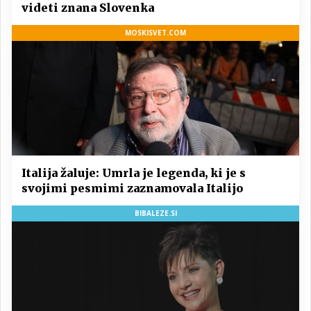
videti znana Slovenka
MOSKISVET.COM
Italija žaluje: Umrla je legenda, ki je s
svojimi pesmimi zaznamovala Italijo
BIBALEZE.SI