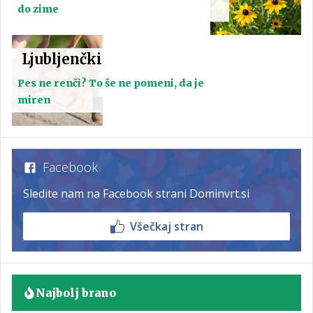
do zime
Ljubljenčki
Pes ne renči? To še ne pomeni, da je
miren
Facebook
Sledite nam na Facebook strani Dominvrt.si
Všečkaj stran
Najbolj brano