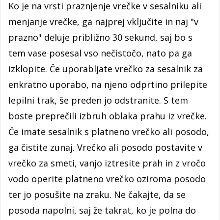
Ko je na vrsti praznjenje vrečke v sesalniku ali
menjanje vrečke, ga najprej vključite in naj "v
prazno" deluje približno 30 sekund, saj bo s
tem vase posesal vso nečistočo, nato pa ga
izklopite. Če uporabljate vrečko za sesalnik za
enkratno uporabo, na njeno odprtino prilepite
lepilni trak, še preden jo odstranite. S tem
boste preprečili izbruh oblaka prahu iz vrečke.
Če imate sesalnik s platneno vrečko ali posodo,
ga čistite zunaj. Vrečko ali posodo postavite v
vrečko za smeti, vanjo iztresite prah in z vročo
vodo operite platneno vrečko oziroma posodo
ter jo posušite na zraku. Ne čakajte, da se
posoda napolni, saj že takrat, ko je polna do