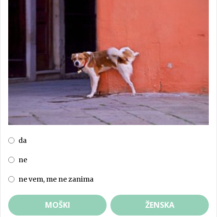
da
ne
ne vem, me ne zanima
MOŠKI
ŽENSKA