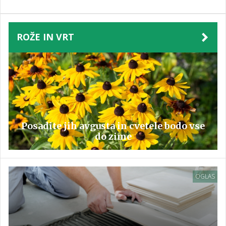
ROŽE IN VRT
Posadite jih avgusta in cvetele bodo vse
do zime
OGLAS