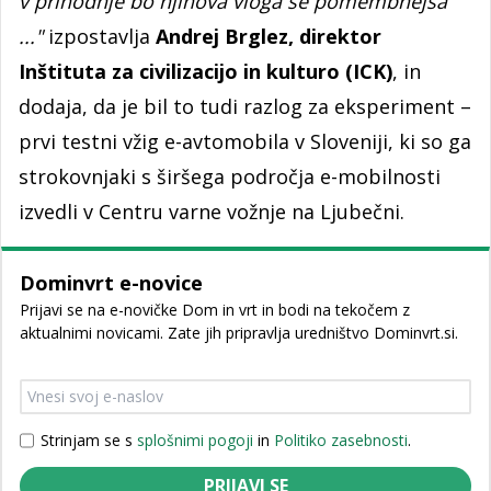
v prihodnje bo njihova vloga še pomembnejša
..."
izpostavlja
Andrej Brglez, direktor
Inštituta za civilizacijo in kulturo (ICK)
, in
dodaja, da je bil to tudi razlog za eksperiment –
prvi testni vžig e-avtomobila v Sloveniji, ki so ga
strokovnjaki s širšega področja e-mobilnosti
izvedli v Centru varne vožnje na Ljubečni.
Dominvrt e-novice
Prijavi se na e-novičke Dom in vrt in bodi na tekočem z
aktualnimi novicami. Zate jih pripravlja uredništvo Dominvrt.si.
Strinjam se s
splošnimi pogoji
in
Politiko zasebnosti
.
PRIJAVI SE