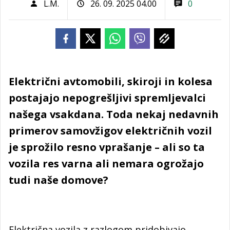
L.M.
26. 09. 2025 04.00
0
Električni avtomobili, skiroji in kolesa
postajajo nepogrešljivi spremljevalci
našega vsakdana. Toda nekaj nedavnih
primerov samovžigov električnih vozil
je sprožilo resno vprašanje – ali so ta
vozila res varna ali nemara ogrožajo
tudi naše domove?
Električna vozila z razlogom pridobivajo