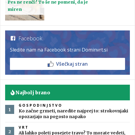
Pes ne renči? To še ne pomeni, da je
miren
Facebook
Sledite nam na Facebook strani Dominvrt.si
Všečkaj stran
Najbolj brano
GOSPODINJSTVO
Ko začne grmeti, naredite najprej to: strokovnjaki
opozarjajo na pogosto napako
VRT
Ali lahko poleti posejete travo? To morate vedeti,