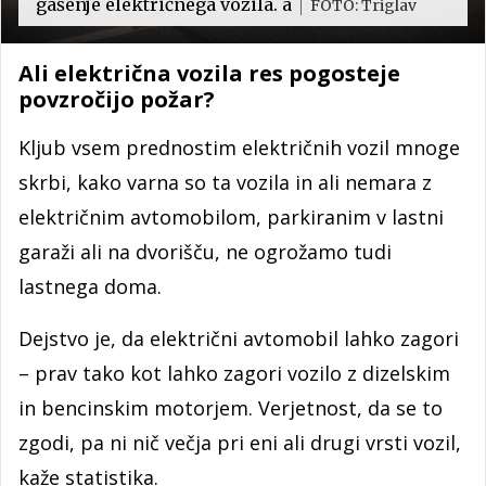
gašenje električnega vozila. a
FOTO: Triglav
Ali električna vozila res pogosteje
povzročijo požar?
Kljub vsem prednostim električnih vozil mnoge
skrbi, kako varna so ta vozila in ali nemara z
električnim avtomobilom, parkiranim v lastni
garaži ali na dvorišču, ne ogrožamo tudi
lastnega doma.
Dejstvo je, da električni avtomobil lahko zagori
– prav tako kot lahko zagori vozilo z dizelskim
in bencinskim motorjem. Verjetnost, da se to
zgodi, pa ni nič večja pri eni ali drugi vrsti vozil,
kaže statistika.