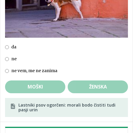
da
ne
ne vem, me ne zanima
MOŠKI
ŽENSKA
Lastniki psov ogorčeni: morali bodo čistiti tudi
pasji urin