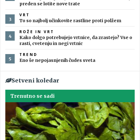
preden se lotite nove trate
VRT
To so najbolj učinkovite rastline proti polžem
ROŽE IN VRT
Kako dolgo potrebujejo vrtnice, da zrastejo? Vse o
rasti, cvetenju in negi vrtnic
TREND
Eno še nepojasnjenih čudes sveta
Setveni koledar
Trenutno se sadi