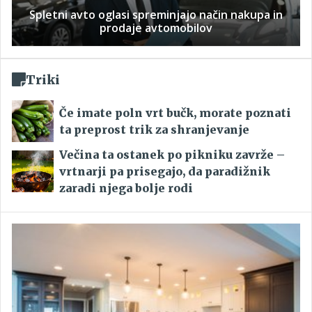
Spletni avto oglasi spreminjajo način nakupa in
prodaje avtomobilov
Triki
Če imate poln vrt bučk, morate poznati
ta preprost trik za shranjevanje
Večina ta ostanek po pikniku zavrže –
vrtnarji pa prisegajo, da paradižnik
zaradi njega bolje rodi