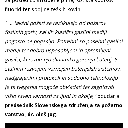
za posledico strupene pline, kot sta vodikov
fluorid ter spojine težkih kovin.
" ... takšni požari se razlikujejo od požarov
fosilnih goriv, saj jih klasični gasilni mediji
pogosto ne pogasijo. Potrebni so posebni gasilni
mediji ter dobro usposobljeni in opremljeni
gasilci, ki razumejo dinamiko gorenja baterij. S
stalnim razvojem varnejših baterijskih sistemov,
nadgrajenimi protokoli in sodobno tehnologijo
je ta tveganja mogoče obvladati ter zagotoviti
višjo raven varnosti za ljudi in okolje,"
poudarja
predsednik Slovenskega združenja za požarno
varstvo,
dr. Aleš Jug
.