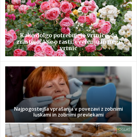
Kako dolgo potrebujejo vrtnice, da
zrastejo? Vse o rasti, cvetenju in negi
vrtnic
Najpogostejša vprašanja v povezavi z zobnimi
luskami in zobnimi prevlekami
OGLAS