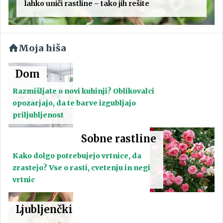
lahko uniči rastline – tako jih rešite
Moja hiša
Dom
Razmišljate o novi kuhinji? Oblikovalci
opozarjajo, da te barve izgubljajo
priljubljenost
Sobne rastline
Kako dolgo potrebujejo vrtnice, da
zrastejo? Vse o rasti, cvetenju in negi
vrtnic
Ljubljenčki