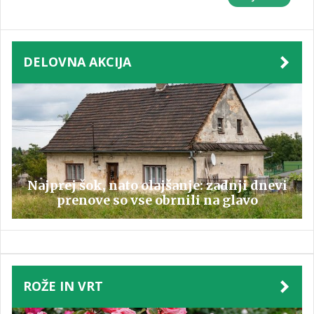
DELOVNA AKCIJA
Najprej šok, nato olajšanje: zadnji dnevi
prenove so vse obrnili na glavo
ROŽE IN VRT