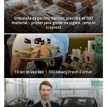
Embalaža za pecivo: karton, plastika ali BIO
material – primerjava glede na izgled, ceno in
trajnost
10 let in več kot 1.300 lokacij Fresh Corner
OGLAS