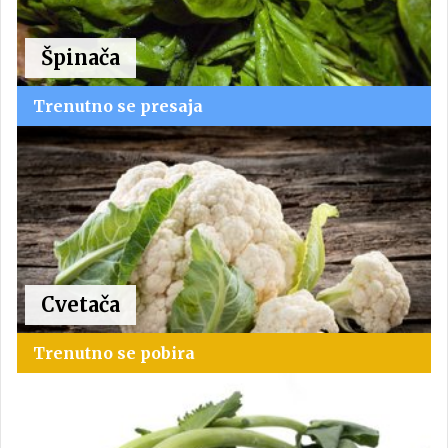
Špinača
Trenutno se presaja
Cvetača
Trenutno se pobira