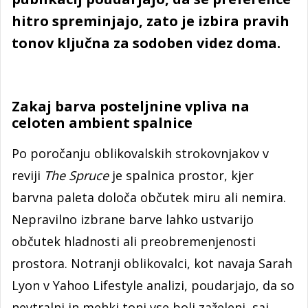
hitro spreminjajo, zato je izbira pravih
tonov ključna za sodoben videz doma.
Zakaj barva posteljnine vpliva na
celoten ambient spalnice
Po poročanju oblikovalskih strokovnjakov v
reviji
The Spruce
je spalnica prostor, kjer
barvna paleta določa občutek miru ali nemira.
Nepravilno izbrane barve lahko ustvarijo
občutek hladnosti ali preobremenjenosti
prostora. Notranji oblikovalci, kot navaja Sarah
Lyon v Yahoo Lifestyle analizi, poudarjajo, da so
nevtralni in mehki toni vse bolj zaželeni, saj