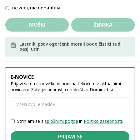
ne vem, me ne zanima
MOŠKI
ŽENSKA
Lastniki psov ogorčeni: morali bodo čistiti tudi
pasji urin
E-NOVICE
Prijavi se na e-novičke in bodi na tekočem z aktualnimi
novicami. Zate jih pripravlja uredništvo Dominvrt.si.
Strinjam se s
splošnimi pogoji
in
Politiko zasebnosti
.
PRIJAVI SE