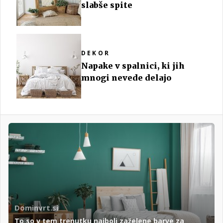
slabše spite
DEKOR
Napake v spalnici, ki jih
mnogi nevede delajo
Dominvrt.si
To so v tem trenutku najbolj zaželene barve za