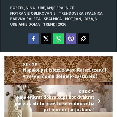
POSTELJNINA
UREJANJE SPALNICE
NOTRANJE OBLIKOVANJE
TRENDOVSKA SPALNICA
BARVNA PALETA
SPALNICA
NOTRANJI DIZAJN
UREJANJE DOMA
TRENDI 2026
DEKOR
Napake pri izbiri zaves: Kateri trendi
v vašem domu delujejo zastarelo?
DEKOR
Raje enkrat dobro kupi kot dvakrat
poceni: ali to pravilo še vedno velja
pri opremljanju doma?