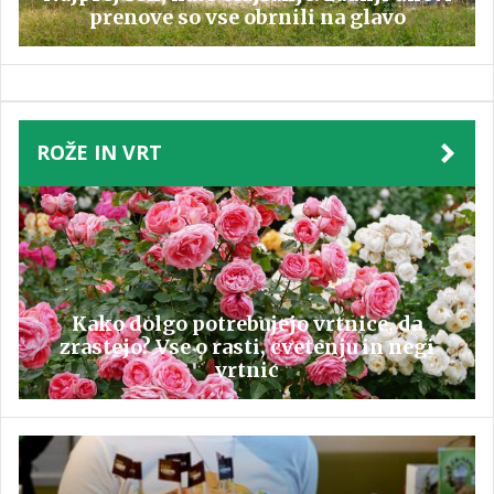
prenove so vse obrnili na glavo
ROŽE IN VRT
Kako dolgo potrebujejo vrtnice, da
zrastejo? Vse o rasti, cvetenju in negi
vrtnic