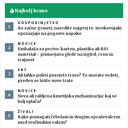
Najbolj brano
GOSPODINJSTVO
Ko začne grmeti, naredite najprej to: strokovnjaki
opozarjajo na pogosto napako
NOVICE
Embalaža za pecivo: karton, plastika ali BIO
material – primerjava glede na izgled, ceno in
trajnost
VRT
Ali lahko poleti posejete travo? To morate vedeti,
preden se lotite nove trate
NOVICE
Nova ali rabljena kmetijska mehanizacija: kaj se
bolj splača?
ŽIVALI
Kako pomagati čebelam in drugim opraševalcem
med vročinskim valom?