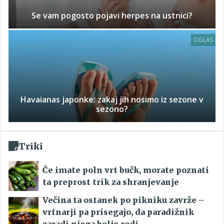
Se vam pogosto pojavi herpes na ustnici?
OGLAS
Havaianas japonke: zakaj jih nosimo iz sezone v
sezono?
Triki
Če imate poln vrt bučk, morate poznati
ta preprost trik za shranjevanje
Večina ta ostanek po pikniku zavrže –
vrtnarji pa prisegajo, da paradižnik
zaradi njega bolje rodi