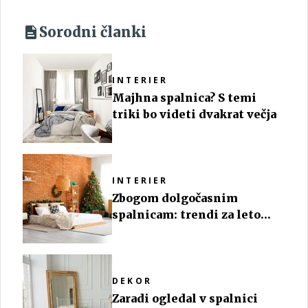
Sorodni članki
INTERIER
Majhna spalnica? S temi
triki bo videti dvakrat večja
INTERIER
Zbogom dolgočasnim
spalnicam: trendi za leto
2026 prinašajo barve,
mehkobo in značaj
DEKOR
Zaradi ogledal v spalnici