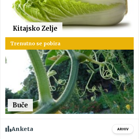
Kitajsko Zelje
Trenutno se pobira
Buče
Anketa
ARHIV