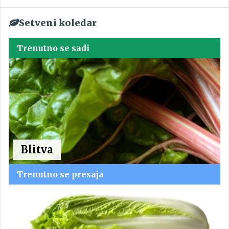
Setveni koledar
Trenutno se sadi
Blitva
Trenutno se presaja