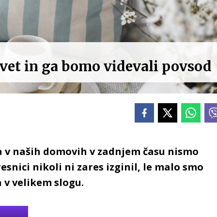
 svet in ga bomo videvali povsod
ga v naših domovih v zadnjem času nismo
esnici nikoli ni zares izginil, le malo smo
a v velikem slogu.