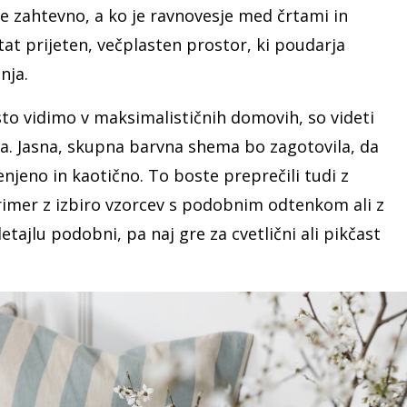
je zahtevno, a ko je ravnovesje med črtami in
tat prijeten, večplasten prostor, ki poudarja
nja.
sto vidimo v maksimalističnih domovih, so videti
ta. Jasna, skupna barvna shema bo zagotovila, da
jeno in kaotično. To boste preprečili tudi z
rimer z izbiro vzorcev s podobnim odtenkom ali z
etajlu podobni, pa naj gre za cvetlični ali pikčast