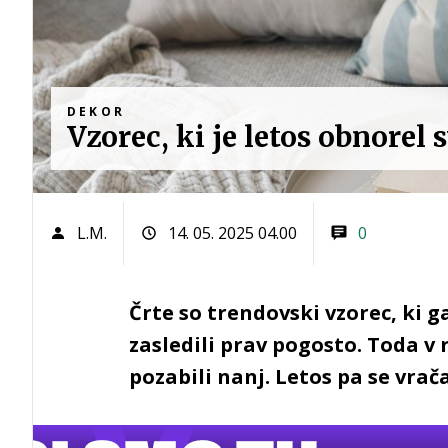
DEKOR
Vzorec, ki je letos obnorel
L.M.
14. 05. 2025 04.00
0
Črte so trendovski vzorec, ki 
zasledili prav pogosto. Toda v r
pozabili nanj. Letos pa se vrač