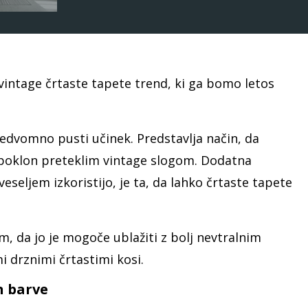
o vintage črtaste tapete trend, ki ga bomo letos
nedvomno pusti učinek. Predstavlja način, da
 poklon preteklim vintage slogom. Dodatna
 veseljem izkoristijo, je ta, da lahko črtaste tapete
m, da jo je mogoče ublažiti z bolj nevtralnim
i drznimi črtastimi kosi.
n barve