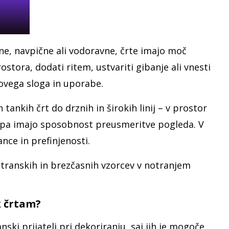
ilne, navpične ali vodoravne, črte imajo moč
tora, dodati ritem, ustvariti gibanje ali vnesti
hovega sloga in uporabe.
 tankih črt do drznih in širokih linij – v prostor
a pa imajo sposobnost preusmeritve pogleda. V
ce in prefinjenosti.
stranskih in brezčasnih vzorcev v notranjem
k črtam?
anski prijatelj pri dekoriranju, saj jih je mogoče