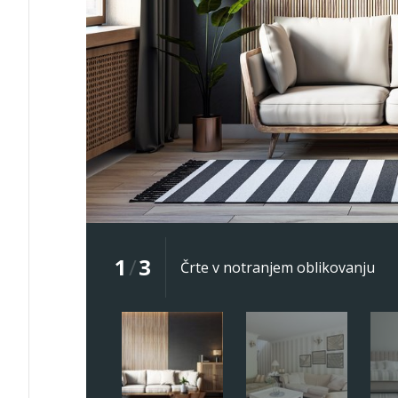
1
/
3
Črte v notranjem oblikovanju