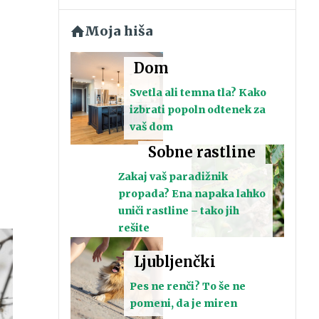
Moja hiša
Dom
Svetla ali temna tla? Kako
izbrati popoln odtenek za
vaš dom
Sobne rastline
Zakaj vaš paradižnik
propada? Ena napaka lahko
uniči rastline – tako jih
rešite
Ljubljenčki
Pes ne renči? To še ne
pomeni, da je miren