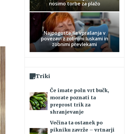
nosimo torbe za plažo
Najpogostejša vprašanja v
povezavi z zobnimi luskami in
zobnimi prevlekami
Triki
Če imate poln vrt bučk,
morate poznati ta
preprost trik za
shranjevanje
Večina ta ostanek po
pikniku zavrže – vrtnarji