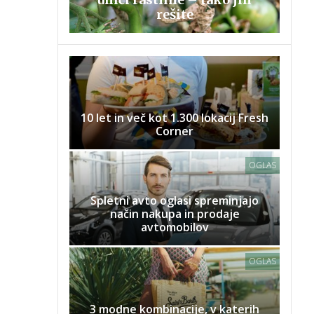
rešite
10 let in več kot 1.300 lokacij Fresh
Corner
OGLAS
Spletni avto oglasi spreminjajo
način nakupa in prodaje
avtomobilov
OGLAS
3 modne kombinacije, v katerih