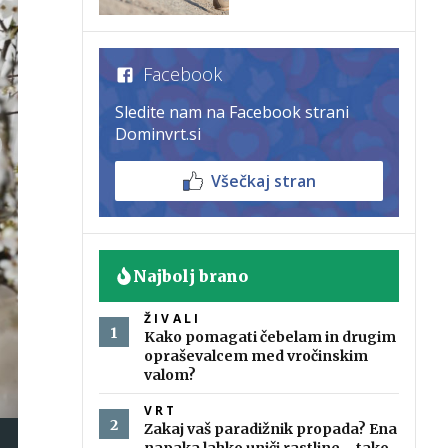
Facebook
Sledite nam na Facebook strani
Dominvrt.si
Všečkaj stran
Najbolj brano
ŽIVALI
Kako pomagati čebelam in drugim
opraševalcem med vročinskim
valom?
VRT
Zakaj vaš paradižnik propada? Ena