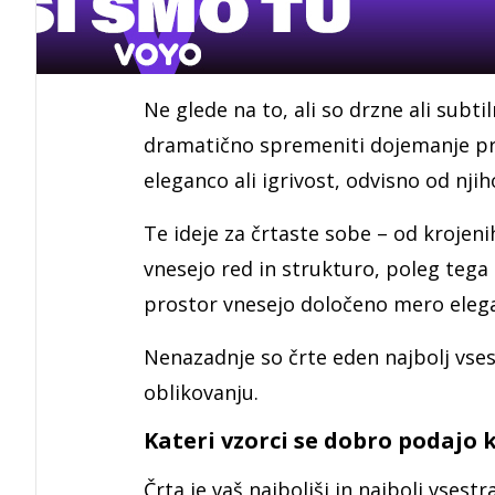
Ne glede na to, ali so drzne ali subt
dramatično spremeniti dojemanje pros
eleganco ali igrivost, odvisno od nji
Te ideje za črtaste sobe – od krojenih
vnesejo red in strukturo, poleg teg
prostor vnesejo določeno mero elegan
Nenazadnje so črte eden najbolj vse
oblikovanju.
Kateri vzorci se dobro podajo 
Črta je vaš najboljši in najbolj vsestr