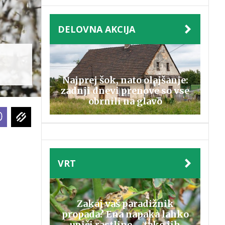
DELOVNA AKCIJA
Najprej šok, nato olajšanje:
zadnji dnevi prenove so vse
obrnili na glavo
VRT
Zakaj vaš paradižnik
propada? Ena napaka lahko
uniči rastline – tako jih