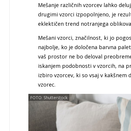
Mešanje različnih vzorcev lahko delu
drugimi vzorci izpopolnjeno, je rezul
eklektičen trend notranjega oblikova
Mešani vzorci, značilnost, ki jo pogo
najbolje, ko je določena barvna pale
vaš prostor ne bo deloval preobremen
iskanjem podobnosti v vzorcih, na p
izbiro vzorcev, ki so vsaj v kakšnem d
vzorec.
FOTO: Shutterstock