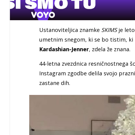
Ustanoviteljica znamke
SKIMS
je let
umetnim snegom, ki se bo tistim, ki 
Kardashian-Jenner
, zdela že znana.
44-letna zvezdnica resničnostnega š
Instagram zgodbe delila svojo prazni
zastane dih.