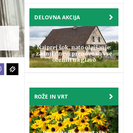
DELOVNA AKCIJA
Najprej šok, nato olajšanje:
zadnji dnevi prenove so vse
obrnili na glavo
ROŽE IN VRT
Posadite jih avgusta in