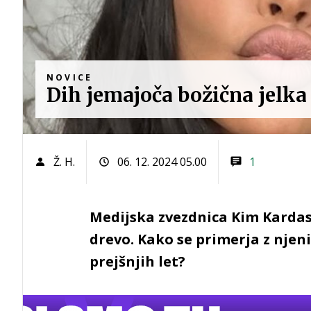
NOVICE
Dih jemajoča božična jelk
Ž. H.
06. 12. 2024 05.00
1
Medijska zvezdnica Kim Kardas
drevo. Kako se primerja z njen
prejšnjih let?