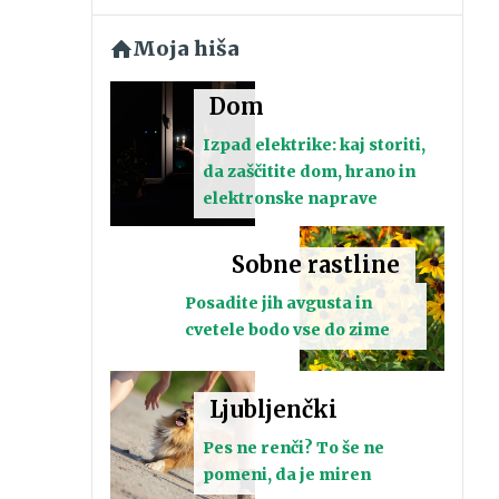
Moja hiša
Dom
Izpad elektrike: kaj storiti,
da zaščitite dom, hrano in
elektronske naprave
Sobne rastline
Posadite jih avgusta in
cvetele bodo vse do zime
Ljubljenčki
Pes ne renči? To še ne
pomeni, da je miren