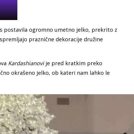
os postavila ogromno umetno jelko, prekrito z
spremljajo praznične dekoracije družine
ova
Kardashianovi
je pred kratkim preko
čno okrašeno jelko, ob kateri nam lahko le