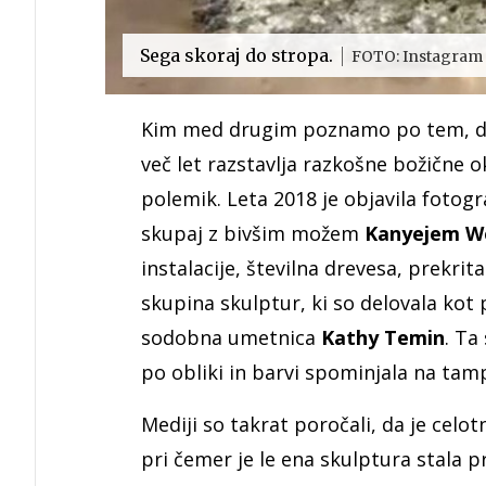
Sega skoraj do stropa.
FOTO: Instagram 
Kim med drugim poznamo po tem, da v
več let razstavlja razkošne božične ok
polemik. Leta 2018 je objavila fotogra
skupaj z bivšim možem
Kanyejem W
instalacije, številna drevesa, prekri
skupina skulptur, ki so delovala kot 
sodobna umetnica
Kathy Temin
. Ta
po obliki in barvi spominjala na ta
Mediji so takrat poročali, da je celot
pri čemer je le ena skulptura stala p