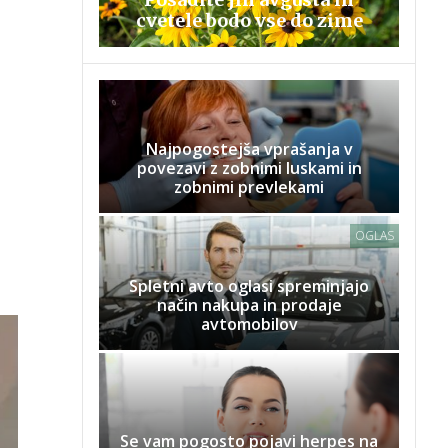
cvetele bodo vse do zime
Najpogostejša vprašanja v
povezavi z zobnimi luskami in
zobnimi prevlekami
OGLAS
Spletni avto oglasi spreminjajo
način nakupa in prodaje
avtomobilov
Se vam pogosto pojavi herpes na