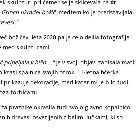
k skulptur, pri čemer se je sklicevala na
dr.
 Grinch ukradel božič
, medtem ko je predstavljala
revesi."
več božičev, leta 2020 pa je celo delila fotografije
ice med skulpturami.
 pripeljala v hišo ..."
je v svoji objavi zapisala mati
ko krasi spalnice svojih otrok. 11-letna hčerka
i prikazuje dekoracije, med katerimi je bilo tudi
roza torbicami.
e za praznike okrasila tudi svojo glavno kopalnico.
nih dreves, osvetljenih z belimi lučkami, ki so