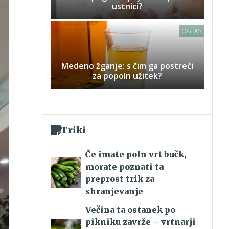
ustnici?
OGLAS
Medeno žganje: s čim ga postreči
za popoln užitek?
Triki
Če imate poln vrt bučk,
morate poznati ta
preprost trik za
shranjevanje
Večina ta ostanek po
pikniku zavrže – vrtnarji