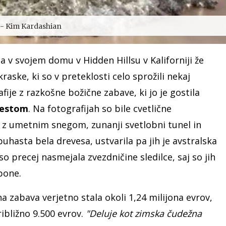
- Kim Kardashian
 svojem domu v Hidden Hillsu v Kaliforniji že
raske, ki so v preteklosti celo sprožili nekaj
fije z razkošne božične zabave, ki jo je gostila
estom
. Na fotografijah so bile cvetlične
ta z umetnim snegom, zunanji svetlobni tunel in
puhasta bela drevesa, ustvarila pa jih je avstralska
 so precej nasmejala zvezdničine sledilce, saj so jih
mpone.
na zabava verjetno stala okoli 1,24 milijona evrov,
ribližno 9.500 evrov.
"Deluje kot zimska čudežna