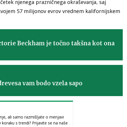
začetek njenega prazničnega okraševanja, saj
svojem 57 milijonov evrov vrednem kalifornijskem
torie Beckham je točno takšna kot ona
drevesa vam bodo vzela sapo
je, ali samo razmišljate o menjavi
 v koraku s trendi? Prijavite se na naše