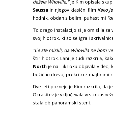
dežela Whoville,"
je Kim opisala skupe
Seussa
in njegov klasični film
Kako je
hodnik, obdan z belimi puhastimi
"d
To drago instalacijo si je omislila za 
svojih otrok, ki so se igrali skrivaln
"Če ste mislili, da Whovilla ne bom več
štirih otrok. Lani je tudi razkrila, ka
North
je na TikToku objavila video, k
božično drevo, prekrito z majhnimi 
Dve leti pozneje je Kim razkrila, da j
Okrasitev je vključevala vrsto zasneže
stala ob panoramski steni.