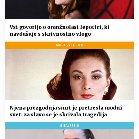
Vsi govorijo o oranžnolasi lepotici, ki
navdušuje s skrivnostno vlogo
MOSKISVET.COM
Njena prezgodnja smrt je pretresla modni
svet: za slavo se je skrivala tragedija
BIBALEZE.SI