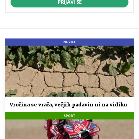
PRIJAVI SE
NOVICE
Vročina se vrača, večjih padavin ni na vidiku
ŠPORT