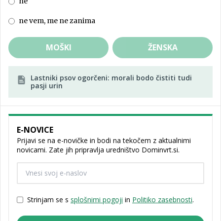
ne
ne vem, me ne zanima
MOŠKI
ŽENSKA
Lastniki psov ogorčeni: morali bodo čistiti tudi
pasji urin
E-NOVICE
Prijavi se na e-novičke in bodi na tekočem z aktualnimi
novicami. Zate jih pripravlja uredništvo Dominvrt.si.
Strinjam se s
splošnimi pogoji
in
Politiko zasebnosti
.