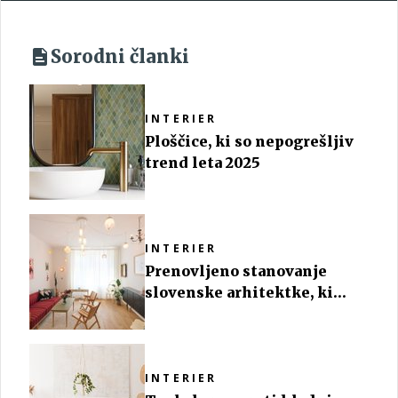
Sorodni članki
INTERIER
Ploščice, ki so nepogrešljiv
trend leta 2025
INTERIER
Prenovljeno stanovanje
slovenske arhitektke, ki
izgleda kot iz časov
Jugoslavije
INTERIER