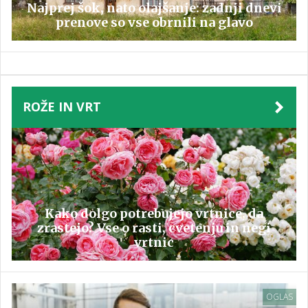
Najprej šok, nato olajšanje: zadnji dnevi
prenove so vse obrnili na glavo
ROŽE IN VRT
Kako dolgo potrebujejo vrtnice, da
zrastejo? Vse o rasti, cvetenju in negi
vrtnic
OGLAS