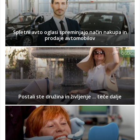
Spletni avto oglasi spreminjajo način nakupa in
prodaje avtomobilov
OGLAS
Postali ste družina in življenje ... teče dalje