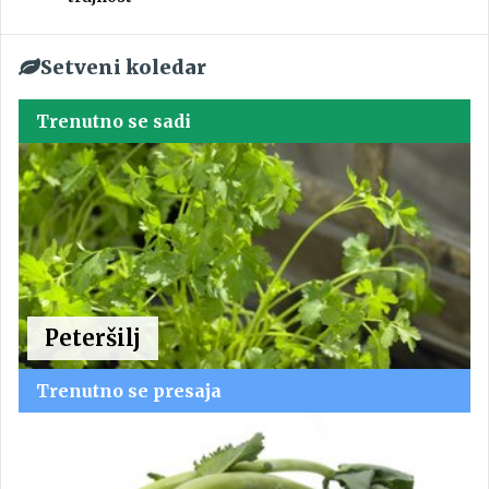
Setveni koledar
Trenutno se sadi
Peteršilj
Trenutno se presaja