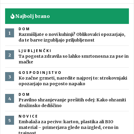
Najbolj brano
DOM
Razmišljate o novi kuhinji? Oblikovalci opozarjajo,
da te barve izgubljajo priljubljenost
LJUBLJENČKI
Ta pogosta zdravila so lahko smrtonosna za pse in
mačke
GOSPODINJSTVO
Ko začne grmeti, naredite najprej to: strokovnjaki
opozarjajo na pogosto napako
DOM
Pravilno shranjevanje prešitih odej: Kako ohraniti
družinsko dediščino
NOVICE
Embalaža za pecivo: karton, plastika ali BIO
material – primerjava glede na izgled, ceno in
trajnost