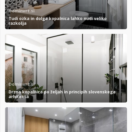
Dominvrt.si
Tudi ozka in dolga kopalnica lahko nudi veliko
razkošja
Dominvrt.si
Drzna kopalnica po željah in principih slovenskega
arhitekta