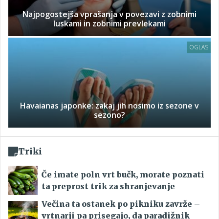
Najpogostejša vprašanja v povezavi z zobnimi
luskami in zobnimi prevlekami
OGLAS
Havaianas japonke: zakaj jih nosimo iz sezone v
sezono?
Triki
Če imate poln vrt bučk, morate poznati
ta preprost trik za shranjevanje
Večina ta ostanek po pikniku zavrže –
vrtnarji pa prisegajo, da paradižnik