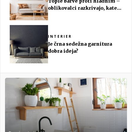
Tople barve proti hladnim –
oblikovalci razkrivajo, katere
so najboljše za vaš prostor
INTERIER
Je črna sedežna garnitura
dobra ideja?