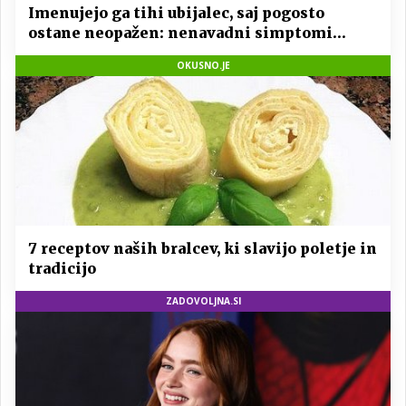
Imenujejo ga tihi ubijalec, saj pogosto
ostane neopažen: nenavadni simptomi
visokega holesterola
OKUSNO.JE
7 receptov naših bralcev, ki slavijo poletje in
tradicijo
ZADOVOLJNA.SI