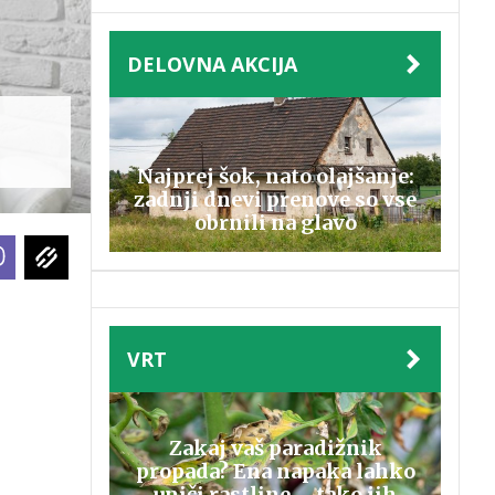
DELOVNA AKCIJA
Najprej šok, nato olajšanje:
zadnji dnevi prenove so vse
obrnili na glavo
VRT
Zakaj vaš paradižnik
propada? Ena napaka lahko
uniči rastline – tako jih