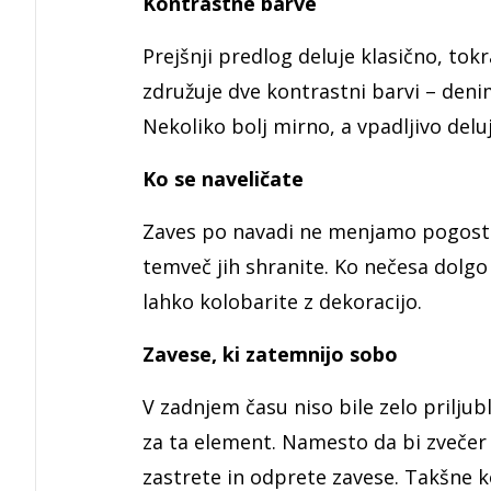
Kontrastne barve
Prejšnji predlog deluje klasično, tok
združuje dve kontrastni barvi – denim
Nekoliko bolj mirno, a vpadljivo de
Ko se naveličate
Zaves po navadi ne menjamo pogosto, 
temveč jih shranite. Ko nečesa dolgo
lahko kolobarite z dekoracijo.
Zavese, ki zatemnijo sobo
V zadnjem času niso bile zelo priljubl
za ta element. Namesto da bi zvečer i
zastrete in odprete zavese. Takšne 