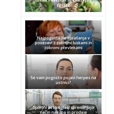
rešite
Najpogostejša vprašanja v
povezavi z zobnimi luskami in
zobnimi prevlekami
Se vam pogosto pojavi herpes na
ustnici?
OGLAS
Spletni avto oglasi spreminjajo
način nakupa in prodaje