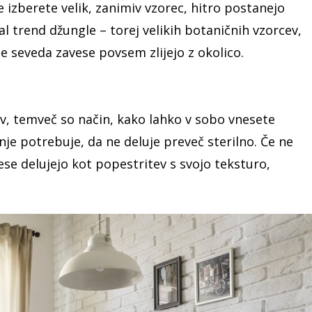
 izberete velik, zanimiv vzorec, hitro postanejo
l trend džungle – torej velikih botaničnih vzorcev,
se seveda zavese povsem zlijejo z okolico.
ev, temveč so način, kako lahko v sobo vnesete
je potrebuje, da ne deluje preveč sterilno. Če ne
vese delujejo kot popestritev s svojo teksturo,