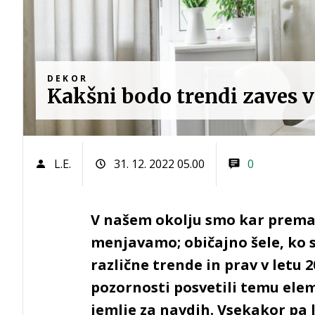
DEKOR
Kakšni bodo trendi zaves v
L.E.
31. 12. 2022 05.00
0
V našem okolju smo kar premalo
menjavamo; običajno šele, ko s
različne trende in prav v letu 
pozornosti posvetili temu ele
jemlje za navdih. Vsekakor pa 