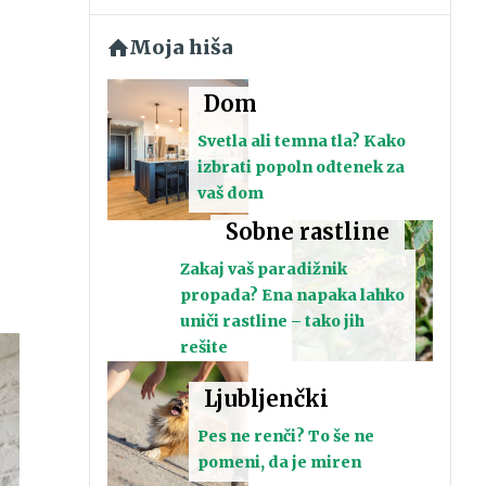
Moja hiša
Dom
Svetla ali temna tla? Kako
izbrati popoln odtenek za
vaš dom
Sobne rastline
Zakaj vaš paradižnik
propada? Ena napaka lahko
uniči rastline – tako jih
rešite
Ljubljenčki
Pes ne renči? To še ne
pomeni, da je miren