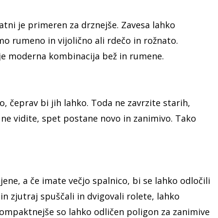
ratni je primeren za drznejše. Zavesa lahko
o rumeno in vijolično ali rdečo in rožnato.
luje moderna kombinacija bež in rumene.
čeprav bi jih lahko. Toda ne zavrzite starih,
 ne vidite, spet postane novo in zanimivo. Tako
jene, a če imate večjo spalnico, bi se lahko odločili
n zjutraj spuščali in dvigovali rolete, lahko
kompaktnejše so lahko odličen poligon za zanimive