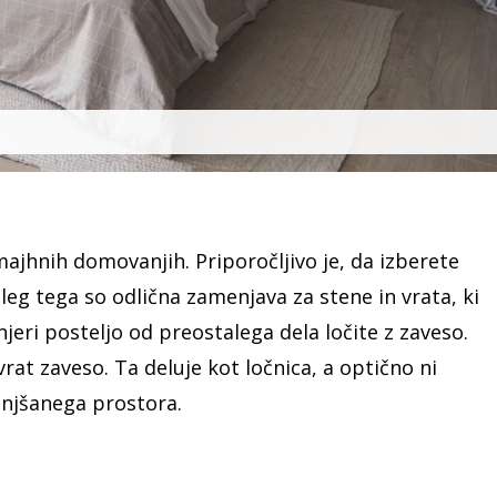
jhnih domovanjih. Priporočljivo je, da izberete
oleg tega so odlična zamenjava za stene in vrata, ki
jeri posteljo od preostalega dela ločite z zaveso.
at zaveso. Ta deluje kot ločnica, a optično ni
anjšanega prostora.