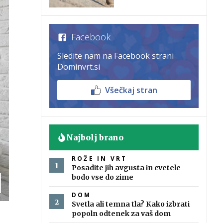
Facebook
Sledite nam na Facebook strani
Dominvrt.si
Všečkaj stran
Najbolj brano
ROŽE IN VRT
Posadite jih avgusta in cvetele
bodo vse do zime
DOM
Svetla ali temna tla? Kako izbrati
popoln odtenek za vaš dom