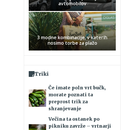
avtomobilov
OGLAS
3 modne kombinacije, v katerih
nosimo torbe za plažo
Triki
Če imate poln vrt bučk,
morate poznati ta
preprost trik za
shranjevanje
Večina ta ostanek po
pikniku zavrže – vrtnarji