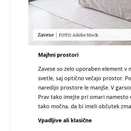
Zavese
FOTO: Adobe Stock
Majhni prostori
Zavese so zelo uporaben element v ma
svetle, saj optično večajo prostor. P
naredijo prostore le manjše. V garson
Prav tako imejte pri omari namesto vr
tako močna, da bi imeli občutek zm
Vpadljive ali klasične