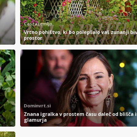
Caszazemljo
Vrtno pohištvo, ki bo polepšalo vaš zunanji biv
prostor
Dominvrt.si
Znana igralka v prostem času daleč od blišča i
glamurja