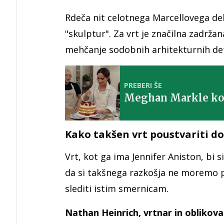
Rdeča nit celotnega Marcellovega dela
"skulptur". Za vrt je značilna zadrž
mehčanje sodobnih arhitekturnih det
PREBERI ŠE
Meghan Markle kon
Kako takšen vrt poustvariti d
Vrt, kot ga ima Jennifer Aniston, bi s
da si takšnega razkošja ne moremo p
slediti istim smernicam.
Nathan Heinrich, vrtnar in oblikova