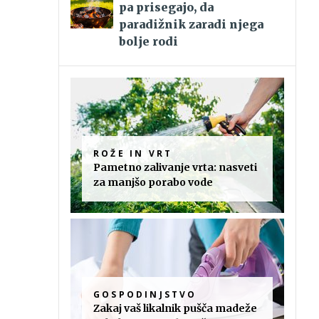
pa prisegajo, da
paradižnik zaradi njega
bolje rodi
ROŽE IN VRT
Pametno zalivanje vrta: nasveti
za manjšo porabo vode
GOSPODINJSTVO
Zakaj vaš likalnik pušča madeže