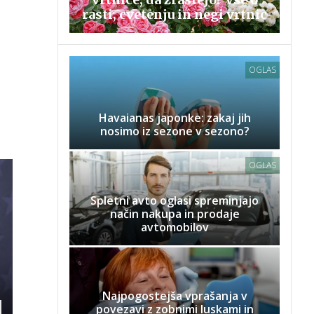
rasti, cvetenju in negi vrtnic
OGLAS
Havaianas japonke: zakaj jih
nosimo iz sezone v sezono?
OGLAS
Spletni avto oglasi spreminjajo
način nakupa in prodaje
avtomobilov
Najpogostejša vprašanja v
povezavi z zobnimi luskami in