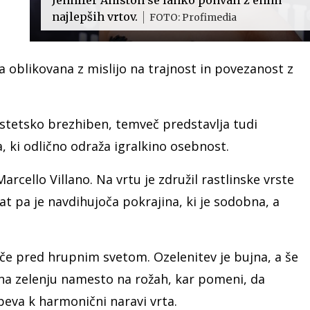
najlepših vrtov.
FOTO: Profimedia
la oblikovana z mislijo na trajnost in povezanost z
 estetsko brezhiben, temveč predstavlja tudi
a, ki odlično odraža igralkino osebnost.
Marcello Villano. Na vrtu je združil rastlinske vrste
tat pa je navdihujoča pokrajina, ki je sodobna, a
išče pred hrupnim svetom. Ozelenitev je bujna, a še
na zelenju namesto na rožah, kar pomeni, da
eva k harmonični naravi vrta.