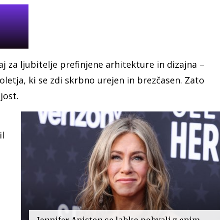
j za ljubitelje prefinjene arhitekture in dizajna –
toletja, ki se zdi skrbno urejen in brezčasen. Zato
jost.
il
Jennifer Aniston se lahko pohvali z enim