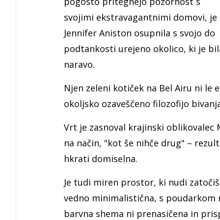
pogosto pritegnejo pozornost s
svojimi ekstravagantnimi domovi, je
Jennifer Aniston osupnila s svojo do
podtankosti urejeno okolico, ki je bi
naravo.
Njen zeleni kotiček na Bel Airu ni le
okoljsko ozaveščeno filozofijo bivanj
Vrt je zasnoval krajinski oblikovalec 
na način, "kot še nihče drug" – rezul
hkrati domiselna.
Je tudi miren prostor, ki nudi zatoč
vedno minimalistična, s poudarkom 
barvna shema ni prenasičena in prisp