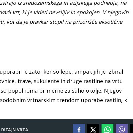
izvirajo iz sredozemskega in azijskega podnebja, na
varil vrt, ki je videti nevsiljiv in spokojen. V njegovih
, kot da je pravkar stopil na prizorišče eksotične
 uporabil le zato, ker so lepe, ampak jih je izbiral
ovnice, trave, sukulente in druge rastline na vrtu
in so popolnoma primerne za suho okolje. Njegov
ed sodobnim vrtnarskim trendom uporabe rastlin, ki
DIZAJN VRTA