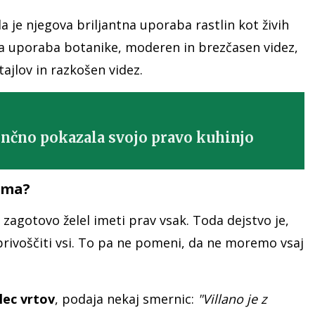
 je njegova briljantna uporaba rastlin kot živih
ana uporaba botanike, moderen in brezčasen videz,
ajlov in razkošen videz.
čno pokazala svojo pravo kuhinjo
oma?
i zagotovo želel imeti prav vsak. Toda dejstvo je,
rivoščiti vsi. To pa ne pomeni, da ne moremo vsaj
lec vrtov
, podaja nekaj smernic:
"Villano je z