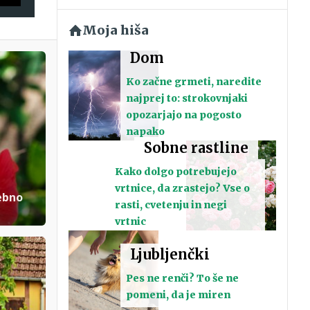
Moja hiša
Dom
Ko začne grmeti, naredite
najprej to: strokovnjaki
opozarjajo na pogosto
napako
Sobne rastline
Kako dolgo potrebujejo
vrtnice, da zrastejo? Vse o
sebno
rasti, cvetenju in negi
vrtnic
Ljubljenčki
Pes ne renči? To še ne
pomeni, da je miren