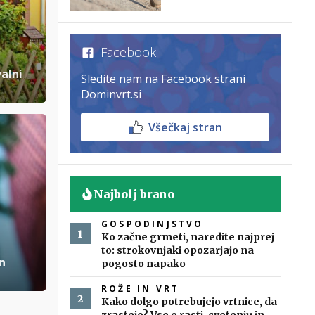
Facebook
alni
Sledite nam na Facebook strani
Dominvrt.si
Všečkaj stran
Najbolj brano
GOSPODINJSTVO
Ko začne grmeti, naredite najprej
to: strokovnjaki opozarjajo na
n
pogosto napako
ROŽE IN VRT
Kako dolgo potrebujejo vrtnice, da