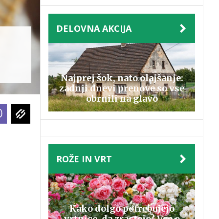
DELOVNA AKCIJA
Najprej šok, nato olajšanje:
zadnji dnevi prenove so vse
obrnili na glavo
ROŽE IN VRT
Kako dolgo potrebujejo
vrtnice, da zrastejo? Vse o