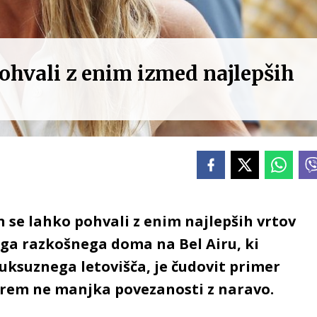
pohvali z enim izmed najlepših
n se lahko pohvali z enim najlepših vrtov
ga razkošnega doma na Bel Airu, ki
luksuznega letovišča, je čudovit primer
erem ne manjka povezanosti z naravo.