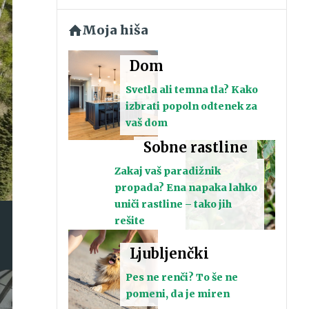
Moja hiša
Dom
Svetla ali temna tla? Kako
izbrati popoln odtenek za
vaš dom
Sobne rastline
Zakaj vaš paradižnik
propada? Ena napaka lahko
uniči rastline – tako jih
rešite
Ljubljenčki
Pes ne renči? To še ne
pomeni, da je miren