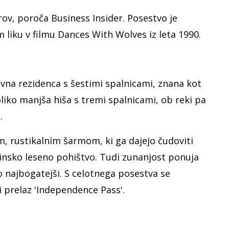
rov, poroča Business Insider. Posestvo je
liku v filmu Dances With Wolves iz leta 1990.
avna rezidenca s šestimi spalnicami, znana kot
oliko manjša hiša s tremi spalnicami, ob reki pa
i.
, rustikalnim šarmom, ki ga dajejo čudoviti
rinsko leseno pohištvo. Tudi zunanjost ponuja
o najbogatejši. S celotnega posestva se
i prelaz 'Independence Pass'.