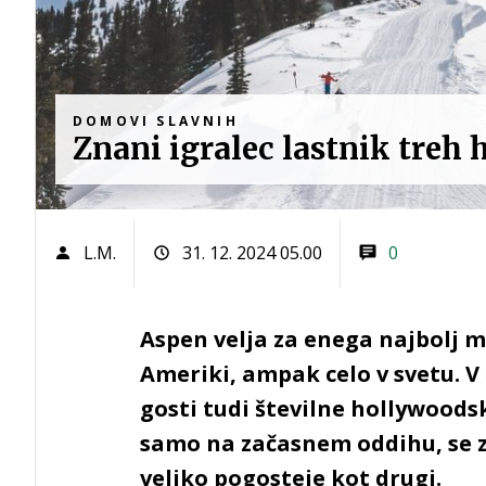
DOMOVI SLAVNIH
Znani igralec lastnik treh 
L.M.
31. 12. 2024 05.00
0
Aspen velja za enega najbolj m
Ameriki, ampak celo v svetu. V
gosti tudi številne hollywoodsk
samo na začasnem oddihu, se z
veliko pogosteje kot drugi.