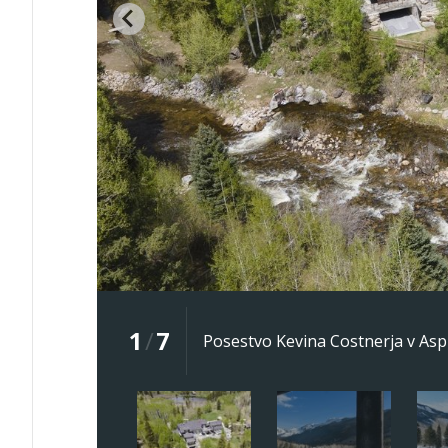
1
/
7
Posestvo Kevina Costnerja v As