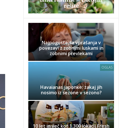
rešite
Najpogostejša vprašanja v
povezavi z zobnimi luskami in
zobnimi prevlekami
OGLAS
Havaianas japonke: zakaj jih
nosimo iz sezone v sezono?
10 let in več kot 1.300 lokacij Fresh