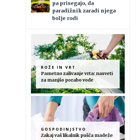
pa prisegajo, da
paradižnik zaradi njega
bolje rodi
ROŽE IN VRT
Pametno zalivanje vrta: nasveti
za manjšo porabo vode
GOSPODINJSTVO
Zakaj vaš likalnik pušča madeže