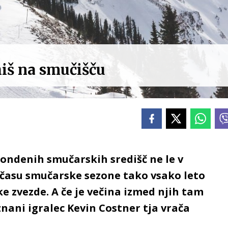
hiš na smučišču
ondenih smučarskih središč ne le v
 času smučarske sezone tako vsako leto
e zvezde. A če je večina izmed njih tam
nani igralec Kevin Costner tja vrača