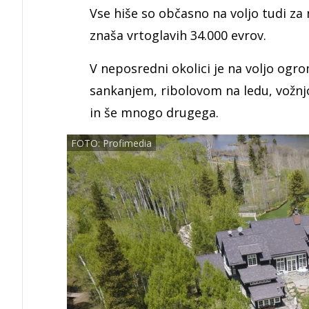
Vse hiše so občasno na voljo tudi z
znaša vrtoglavih 34.000 evrov.
V neposredni okolici je na voljo ogr
sankanjem, ribolovom na ledu, vožnj
in še mnogo drugega.
FOTO: Profimedia