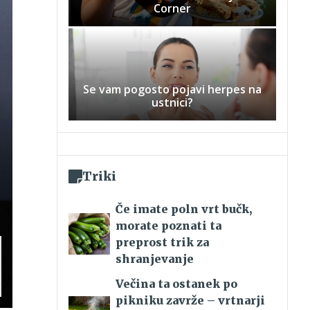
Corner
Se vam pogosto pojavi herpes na
ustnici?
Triki
Če imate poln vrt bučk,
morate poznati ta
preprost trik za
shranjevanje
Večina ta ostanek po
pikniku zavrže – vrtnarji