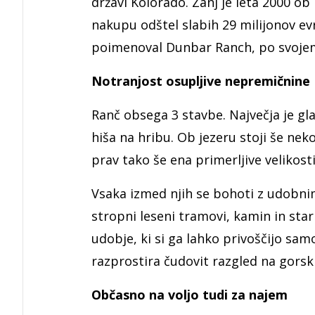
državi Kolorado. Zanj je leta 2000 ob
nakupu odštel slabih 29 milijonov ev
poimenoval Dunbar Ranch, po svojem 
Notranjost osupljive nepremičnine
Ranč obsega 3 stavbe. Največja je gl
hiša na hribu. Ob jezeru stoji še nek
prav tako še ena primerljive velikost
Vsaka izmed njih se bohoti z udobnim
stropni leseni tramovi, kamin in sta
udobje, ki si ga lahko privoščijo sam
razprostira čudovit razgled na gorsk
Občasno na voljo tudi za najem