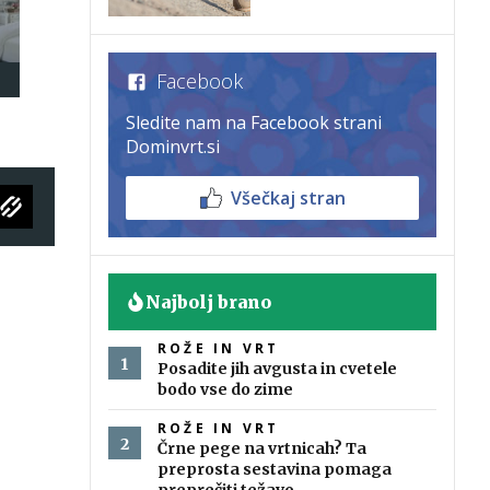
Facebook
Sledite nam na Facebook strani
Dominvrt.si
Všečkaj stran
Najbolj brano
ROŽE IN VRT
Posadite jih avgusta in cvetele
bodo vse do zime
ROŽE IN VRT
Črne pege na vrtnicah? Ta
preprosta sestavina pomaga