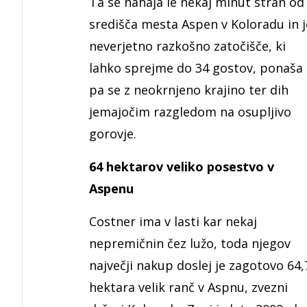
Ta se nahaja le nekaj minut stran od
središča mesta Aspen v Koloradu in j
neverjetno razkošno zatočišče, ki
lahko sprejme do 34 gostov, ponaša
pa se z neokrnjeno krajino ter dih
jemajočim razgledom na osupljivo
gorovje.
64 hektarov veliko posestvo v
Aspenu
Costner ima v lasti kar nekaj
nepremičnin čez lužo, toda njegov
največji nakup doslej je zagotovo 64,
hektara velik ranč v Aspnu, zvezni