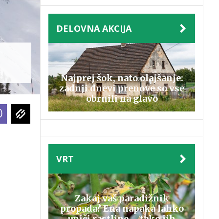
DELOVNA AKCIJA
Najprej šok, nato olajšanje:
zadnji dnevi prenove so vse
obrnili na glavo
VRT
Zakaj vaš paradižnik
propada? Ena napaka lahko
uniči rastline – tako jih