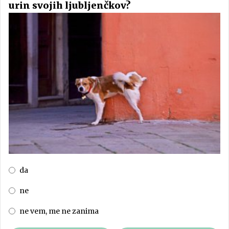
urin svojih ljubljenčkov?
da
ne
ne vem, me ne zanima