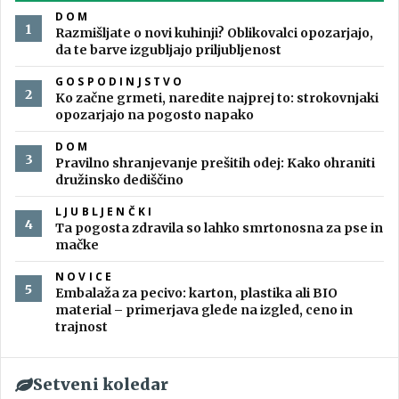
DOM
Razmišljate o novi kuhinji? Oblikovalci opozarjajo,
da te barve izgubljajo priljubljenost
GOSPODINJSTVO
Ko začne grmeti, naredite najprej to: strokovnjaki
opozarjajo na pogosto napako
DOM
Pravilno shranjevanje prešitih odej: Kako ohraniti
družinsko dediščino
LJUBLJENČKI
Ta pogosta zdravila so lahko smrtonosna za pse in
mačke
NOVICE
Embalaža za pecivo: karton, plastika ali BIO
material – primerjava glede na izgled, ceno in
trajnost
Setveni koledar