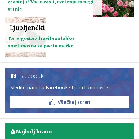
zrastejo? Vse o rasti, cvetenju in negi
vrtnic
Ljubljenčki
Ta pogosta zdravila so lahko
smrtonosna za pse in mačke
Facebook
Sledite nam na Facebook strani Dominvrt.si
Všečkaj stran
Najbolj brano