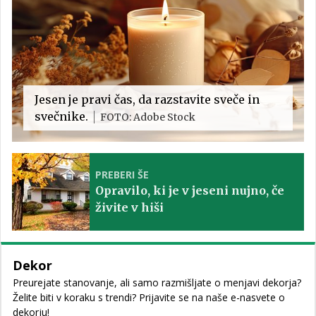
Jesen je pravi čas, da razstavite sveče in
svečnike.
FOTO: Adobe Stock
PREBERI ŠE
Opravilo, ki je v jeseni nujno, če
živite v hiši
Dekor
Preurejate stanovanje, ali samo razmišljate o menjavi dekorja?
Želite biti v koraku s trendi? Prijavite se na naše e-nasvete o
dekorju!