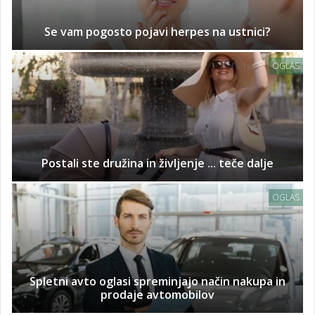
Se vam pogosto pojavi herpes na ustnici?
OGLAS
Postali ste družina in življenje ... teče dalje
OGLAS
Spletni avto oglasi spreminjajo način nakupa in
prodaje avtomobilov