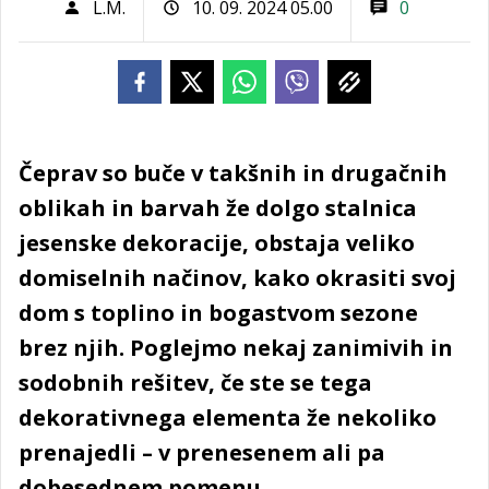
L.M.
10. 09. 2024 05.00
0
Čeprav so buče v takšnih in drugačnih
oblikah in barvah že dolgo stalnica
jesenske dekoracije, obstaja veliko
domiselnih načinov, kako okrasiti svoj
dom s toplino in bogastvom sezone
brez njih. Poglejmo nekaj zanimivih in
sodobnih rešitev, če ste se tega
dekorativnega elementa že nekoliko
prenajedli – v prenesenem ali pa
dobesednem pomenu.