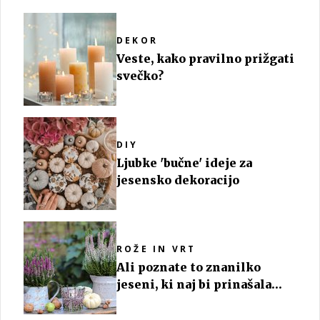
DEKOR
Veste, kako pravilno prižgati
svečko?
DIY
Ljubke 'bučne' ideje za
jesensko dekoracijo
ROŽE IN VRT
Ali poznate to znanilko
jeseni, ki naj bi prinašala
srečo?