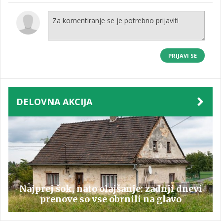
PRIJAVI SE
DELOVNA AKCIJA
Najprej šok, nato olajšanje: zadnji dnevi
prenove so vse obrnili na glavo