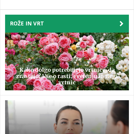
ROŽE IN VRT
Kako dolgo potrebujejo vrtnice, da
zrastejo? Vse o rasti, cvetenju in negi
vrtnic