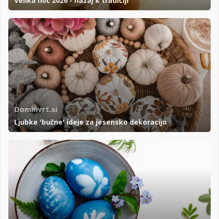
Velika noč 2026 - nazaj k tradiciji
Dominvrt.si
Ljubke 'bučne' ideje za jesensko dekoracijo