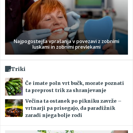
Najpogostejša vprašanja v povezavi z zobnimi
luskami in zobnimi prevlekami
Triki
Če imate poln vrt bučk, morate poznati
ta preprost trik za shranjevanje
Večina ta ostanek po pikniku zavrže –
vrtnarji pa prisegajo, da paradižnik
zaradi njega bolje rodi