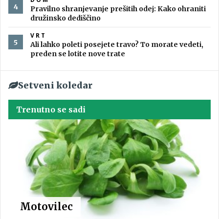
Pravilno shranjevanje prešitih odej: Kako ohraniti
družinsko dediščino
VRT
Ali lahko poleti posejete travo? To morate vedeti,
preden se lotite nove trate
Setveni koledar
Trenutno se sadi
Motovilec