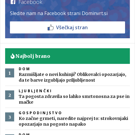
Facebook
Sledite nam na Facebook strani Dominvrt.si
Všečkaj stran
Najbolj brano
DOM
Razmišljate o novi kuhinji? Oblikovalci opozarjajo,
da te barve izgubljajo priljubljenost
LJUBLJENČKI
Ta pogosta zdravila so lahko smrtonosna za pse in
mačke
GOSPODINJSTVO
Ko začne grmeti, naredite najprej to: strokovnjaki
opozarjajo na pogosto napako
DOM