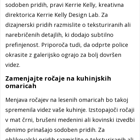
sodoben pridih, pravi Kerrie Kelly, kreativna
direktorica Kerrie Kelly Design Lab. Za
dizajnerski pridih razmislite o teksturiranih ali
narebričenih detajlih, ki dodajo subtilno
prefinjenost. Priporoča tudi, da odprte police
okrasite z galerijsko ograjo za bolj dovršen
videz.
Zamenjajte ročaje na kuhinjskih
omaricah
Menjava ročajev na lesenih omaricah bo takoj
spremenila videz vaše kuhinje. Izstopajoči ročaji
v mat črni, brušeni medenini ali kovinski izvedbi
denimo prinašajo sodoben pridih. Za
oblikovalski pridih razmislite o teksturiranih ali