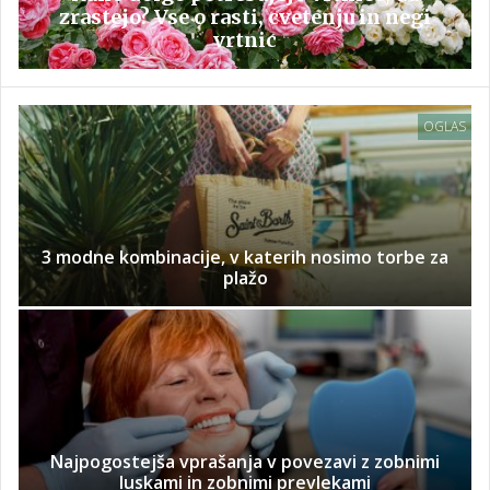
zrastejo? Vse o rasti, cvetenju in negi
vrtnic
OGLAS
3 modne kombinacije, v katerih nosimo torbe za
plažo
Najpogostejša vprašanja v povezavi z zobnimi
luskami in zobnimi prevlekami