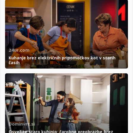
24ur.com
Kuhanje brez električnih pripomočkov kot v starih
časih
Dominvrt.si
Osvežite staro kuhinjo: čarobne preobrazbe brez