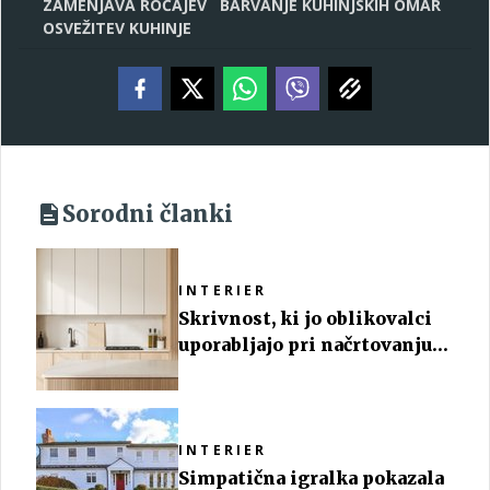
ZAMENJAVA ROČAJEV
BARVANJE KUHINJSKIH OMAR
OSVEŽITEV KUHINJE
Sorodni članki
INTERIER
Skrivnost, ki jo oblikovalci
uporabljajo pri načrtovanju
majhnih kuhinj
INTERIER
Simpatična igralka pokazala