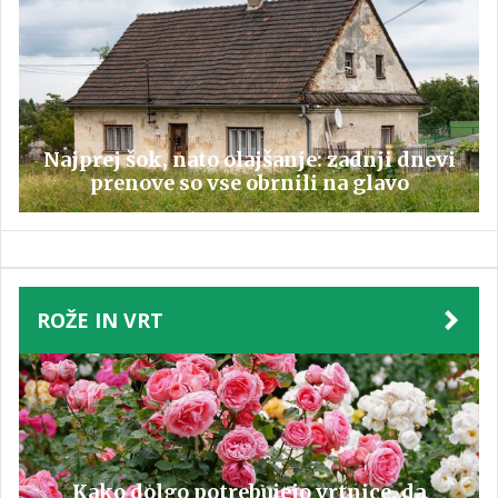
Najprej šok, nato olajšanje: zadnji dnevi
prenove so vse obrnili na glavo
ROŽE IN VRT
Kako dolgo potrebujejo vrtnice, da