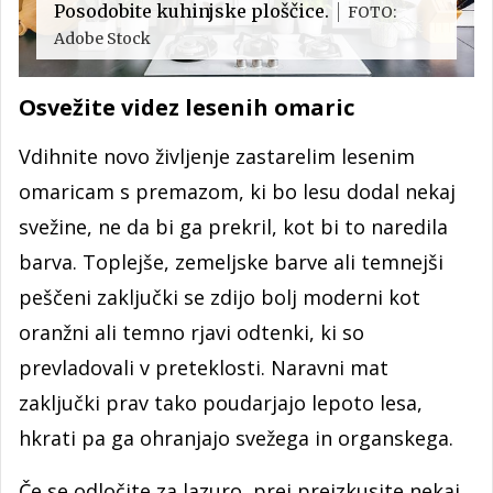
Posodobite kuhinjske ploščice.
FOTO:
Adobe Stock
Osvežite videz lesenih omaric
Vdihnite novo življenje zastarelim lesenim
omaricam s premazom, ki bo lesu dodal nekaj
svežine, ne da bi ga prekril, kot bi to naredila
barva. Toplejše, zemeljske barve ali temnejši
peščeni zaključki se zdijo bolj moderni kot
oranžni ali temno rjavi odtenki, ki so
prevladovali v preteklosti. Naravni mat
zaključki prav tako poudarjajo lepoto lesa,
hkrati pa ga ohranjajo svežega in organskega.
Če se odločite za lazuro, prej preizkusite nekaj