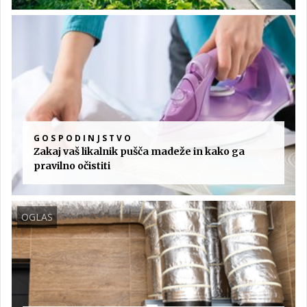
GOSPODINJSTVO
Zakaj vaš likalnik pušča madeže in kako ga
pravilno očistiti
OGLAS