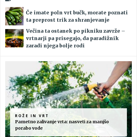
Če imate poln vrt bučk, morate poznati
ta preprost trik za shranjevanje
Večina ta ostanek po pikniku zavrže –
vrtnarji pa prisegajo, da paradižnik
zaradi njega bolje rodi
ROŽE IN VRT
Pametno zalivanje vrta: nasveti za manjšo
porabo vode