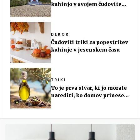
kuhinjo v svojem čudovitem
domu
DEKOR
Čudoviti triki za popestritev
kuhinje v jesenskem času
TRIKI
To je prva stvar, ki jo morate
narediti, ko domov prinesete
steklenico oljčnega olja