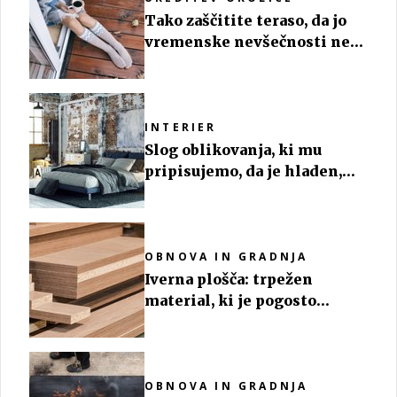
Tako zaščitite teraso, da jo
vremenske nevšečnosti ne
uničijo
INTERIER
Slog oblikovanja, ki mu
pripisujemo, da je hladen,
temačen in brezoseben
OBNOVA IN GRADNJA
Iverna plošča: trpežen
material, ki je pogosto
podcenjen
OBNOVA IN GRADNJA