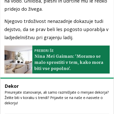
na vodo. Gniloba, plesni in udrtine mu le redko
pridejo do živega.
Njegovo trdoživost nenazadnje dokazuje tudi
dejstvo, da se prav beli les pogosto uporablja v
ladjedelništvu pri grajenju ladij.
PREBERI ŠE
Nina Mei Gaiman: 'Moramo se
malo sprostiti v tem, kako mora
biti vse popolno'.
Dekor
Preurejate stanovanje, ali samo razmišljate o menjavi dekorja?
Želite biti v koraku s trendi? Prijavite se na naše e-nasvete o
dekorju!