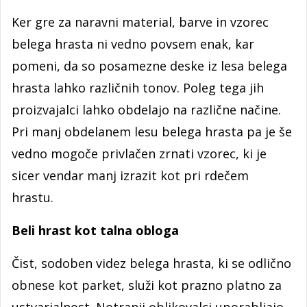
Ker gre za naravni material, barve in vzorec
belega hrasta ni vedno povsem enak, kar
pomeni, da so posamezne deske iz lesa belega
hrasta lahko različnih tonov. Poleg tega jih
proizvajalci lahko obdelajo na različne načine.
Pri manj obdelanem lesu belega hrasta pa je še
vedno mogoče privlačen zrnati vzorec, ki je
sicer vendar manj izrazit kot pri rdečem
hrastu.
Beli hrast kot talna obloga
Čist, sodoben videz belega hrasta, ki se odlično
obnese kot parket, služi kot prazno platno za
ustvarjalnost. Notranji oblikovalci uporabljajo