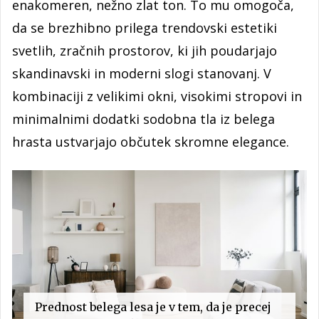
enakomeren, nežno zlat ton. To mu omogoča,
da se brezhibno prilega trendovski estetiki
svetlih, zračnih prostorov, ki jih poudarjajo
skandinavski in moderni slogi stanovanj. V
kombinaciji z velikimi okni, visokimi stropovi in
minimalnimi dodatki sodobna tla iz belega
hrasta ustvarjajo občutek skromne elegance.
Prednost belega lesa je v tem, da je precej