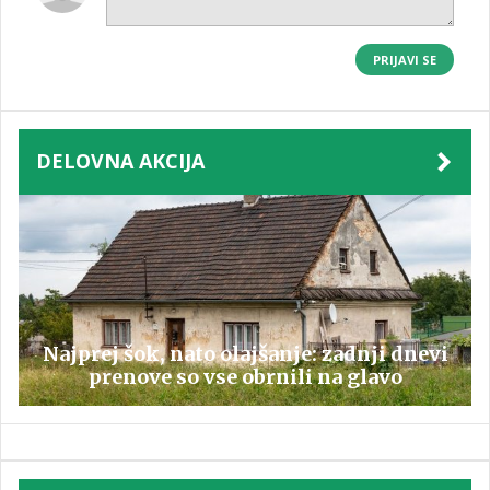
PRIJAVI SE
DELOVNA AKCIJA
Najprej šok, nato olajšanje: zadnji dnevi
prenove so vse obrnili na glavo