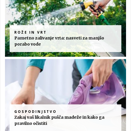
ROŽE IN VRT
Pametno zalivanje vrta: nasveti za manjšo
porabo vode
GOSPODINJSTVO
Zakaj vaš likalnik pušča madeže in kako ga
pravilno očistiti