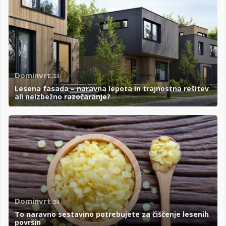
Dominvrt.si
Lesena fasada – naravna lepota in trajnostna rešitev
ali neizbežno razočaranje?
Dominvrt.si
To naravno sestavino potrebujete za čiščenje lesenih
površin