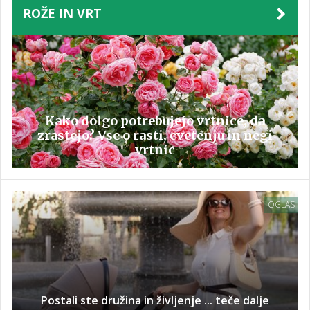
ROŽE IN VRT
Kako dolgo potrebujejo vrtnice, da
zrastejo? Vse o rasti, cvetenju in negi
vrtnic
OGLAS
Postali ste družina in življenje ... teče dalje