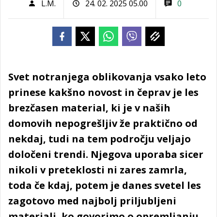
L.M.
24. 02. 2025 05.00
0
Svet notranjega oblikovanja vsako leto
prinese kakšno novost in čeprav je les
brezčasen material, ki je v naših
domovih nepogrešljiv že praktično od
nekdaj, tudi na tem področju veljajo
določeni trendi. Njegova uporaba sicer
nikoli v preteklosti ni zares zamrla,
toda če kdaj, potem je danes svetel les
zagotovo med najbolj priljubljeni
materiali, ko govorimo o opremljanju