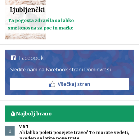
Ljubljenčki
Ta pogosta zdravila so lahko
smrtonosna za pse in mačke
Facebook
Sledite nam na Facebook strani Dominvrt.si
Všečkaj stran
Najbolj brano
VRT
Ali lahko poleti posejete travo? To morate vedeti,
preden se lotite nove trate