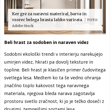
Ker gre za naravni materiral, barva in
vzorec belega hrasta lahko varirata.
FOTO:
Adobe Stock
Beli hrast za sodoben in naraven videz
Sodobni ekološki trendi v interierju narekujejo
umirjen videz, hkrati pa dovolj teksture in
topline. Beli hrast je klasičen primer čudovitega
svetlega lesa. Medtem ko ta še vedno ohranja
značilno toplo kakovost tega naravnega
materiala, njegova bleda narava zagotavlja
prostoru svetlo zračnost, ki jo je težko doseči z
drugimi, temnejšimi sortami lesa.