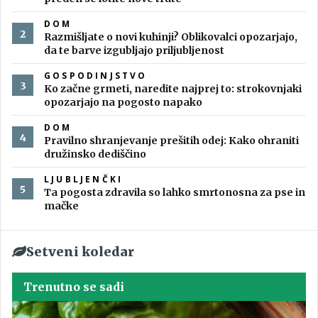
DOM
Razmišljate o novi kuhinji? Oblikovalci opozarjajo,
da te barve izgubljajo priljubljenost
GOSPODINJSTVO
Ko začne grmeti, naredite najprej to: strokovnjaki
opozarjajo na pogosto napako
DOM
Pravilno shranjevanje prešitih odej: Kako ohraniti
družinsko dediščino
LJUBLJENČKI
Ta pogosta zdravila so lahko smrtonosna za pse in
mačke
Setveni koledar
Trenutno se sadi