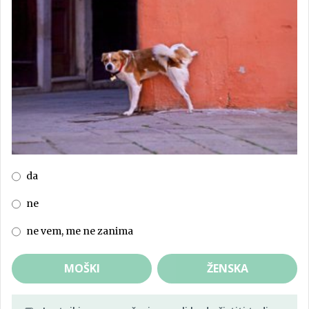
da
ne
ne vem, me ne zanima
MOŠKI
ŽENSKA