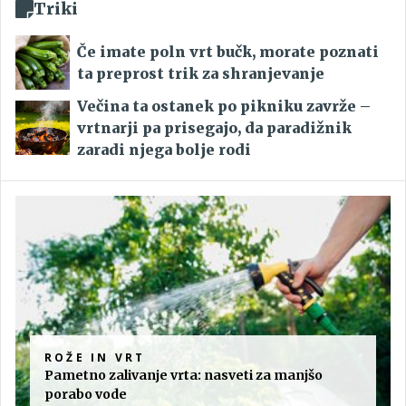
Triki
Če imate poln vrt bučk, morate poznati
ta preprost trik za shranjevanje
Večina ta ostanek po pikniku zavrže –
vrtnarji pa prisegajo, da paradižnik
zaradi njega bolje rodi
ROŽE IN VRT
Pametno zalivanje vrta: nasveti za manjšo
porabo vode