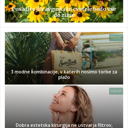
Posadite jih avgusta in cvetele bodo vse
do zime
OGLAS
3 modne kombinacije, v katerih nosimo torbe za
plažo
OGLAS
Dobra estetska kirurgija ne ustvarja filtrov,