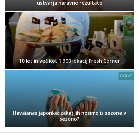
ustvarja naravne rezultate
10 let in več kot 1.300 lokacij Fresh Corner
OGLAS
Havaianas japonke: zakaj jih nosimo iz sezone v
sezono?