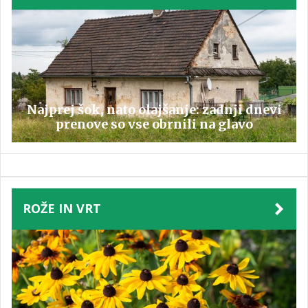
Najprej šok, nato olajšanje: zadnji dnevi
prenove so vse obrnili na glavo
ROŽE IN VRT