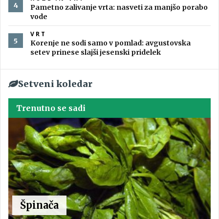
Pametno zalivanje vrta: nasveti za manjšo porabo
vode
VRT
Korenje ne sodi samo v pomlad: avgustovska
setev prinese slajši jesenski pridelek
Setveni koledar
Trenutno se sadi
Špinača