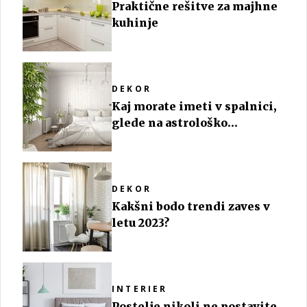
Praktične rešitve za majhne
kuhinje
DEKOR
Kaj morate imeti v spalnici,
glede na astrološko
znamenje?
DEKOR
Kakšni bodo trendi zaves v
letu 2023?
INTERIER
Postelje nikoli ne postavite