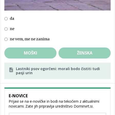
da
ne
ne vem, me ne zanima
MOŠKI
ŽENSKA
Lastniki psov ogorčeni: morali bodo čistiti tudi
pasji urin
E-NOVICE
Prijavi se na e-novičke in bodi na tekočem z aktualnimi
novicami. Zate jih pripravlja uredništvo Dominvrt.si.