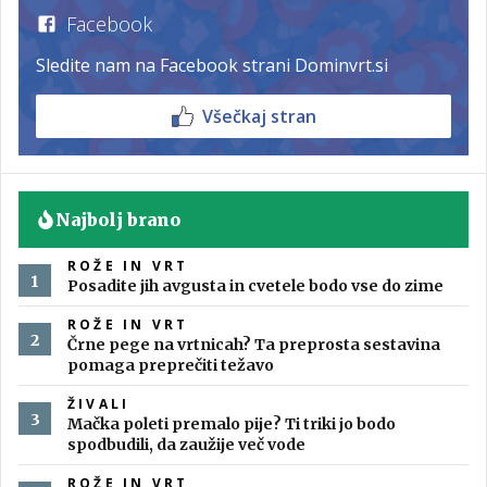
Facebook
Sledite nam na Facebook strani Dominvrt.si
Všečkaj stran
Najbolj brano
ROŽE IN VRT
Posadite jih avgusta in cvetele bodo vse do zime
ROŽE IN VRT
Črne pege na vrtnicah? Ta preprosta sestavina
pomaga preprečiti težavo
ŽIVALI
Mačka poleti premalo pije? Ti triki jo bodo
spodbudili, da zaužije več vode
ROŽE IN VRT