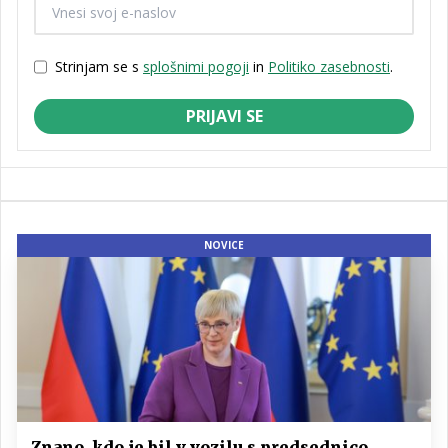
Strinjam se s
splošnimi pogoji
in
Politiko zasebnosti
.
PRIJAVI SE
NOVICE
Znano, kdo je bil v vozilu s predsednico