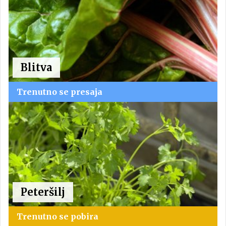
Blitva
Trenutno se presaja
Peteršilj
Trenutno se pobira