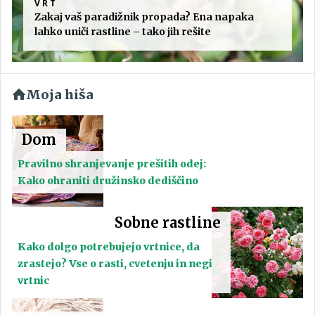
VRT
Zakaj vaš paradižnik propada? Ena napaka
lahko uniči rastline – tako jih rešite
Moja hiša
Dom
Pravilno shranjevanje prešitih odej:
Kako ohraniti družinsko dediščino
Sobne rastline
Kako dolgo potrebujejo vrtnice, da
zrastejo? Vse o rasti, cvetenju in negi
vrtnic