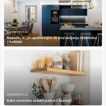
Dominvrt.si
Napotki, ki jih upoštevajte ob postavljanju hladilnika
v kuhinjo
Dominvrt.si
Kako estetsko urediti police v kuhinji?