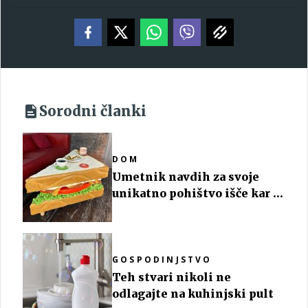
Sorodni članki
DOM
Umetnik navdih za svoje
unikatno pohištvo išče kar v
hladilniku
GOSPODINJSTVO
Teh stvari nikoli ne
odlagajte na kuhinjski pult