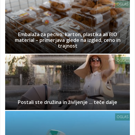
OGLAS
Embalaža za pecivo: karton, plastika ali BIO
material – primerjava glede na izgled, ceno in
trajnost
OGLAS
Postali ste družina in življenje ... teče dalje
OGLAS