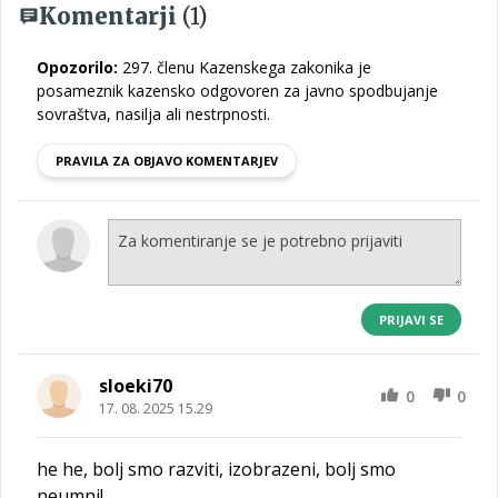
Komentarji
(1)
Opozorilo:
297. členu Kazenskega zakonika je
posameznik kazensko odgovoren za javno spodbujanje
sovraštva, nasilja ali nestrpnosti.
PRAVILA ZA OBJAVO KOMENTARJEV
PRIJAVI SE
sloeki70
0
0
17. 08. 2025 15.29
he he, bolj smo razviti, izobrazeni, bolj smo
neumni!