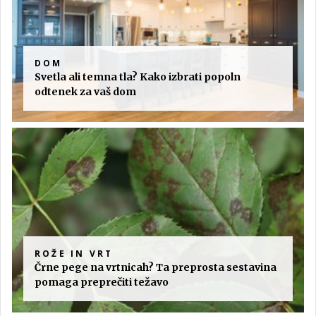
DOM
Svetla ali temna tla? Kako izbrati popoln
odtenek za vaš dom
ROŽE IN VRT
Črne pege na vrtnicah? Ta preprosta sestavina
pomaga preprečiti težavo