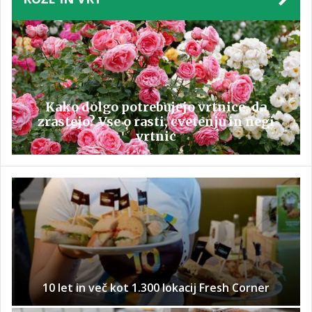
Kako dolgo potrebujejo vrtnice, da
zrastejo? Vse o rasti, cvetenju in negi
vrtnic
10 let in več kot 1.300 lokacij Fresh Corner