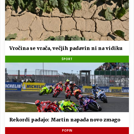
Vročina se vrača, večjih padavin ni na vidiku
ŠPORT
Rekordi padajo: Martin napada novo zmago
POPIN