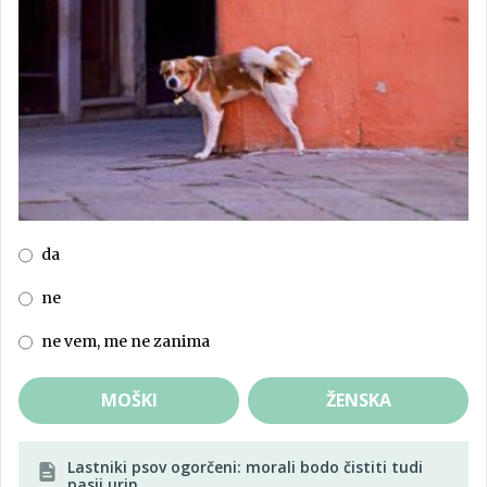
da
ne
ne vem, me ne zanima
MOŠKI
ŽENSKA
Lastniki psov ogorčeni: morali bodo čistiti tudi
pasji urin