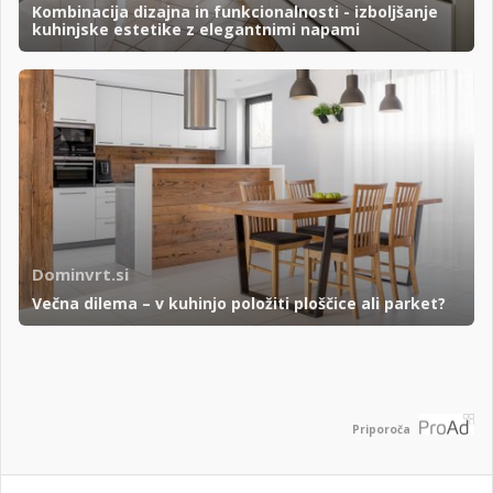
Kombinacija dizajna in funkcionalnosti - izboljšanje
kuhinjske estetike z elegantnimi napami
Dominvrt.si
Večna dilema – v kuhinjo položiti ploščice ali parket?
Priporoča