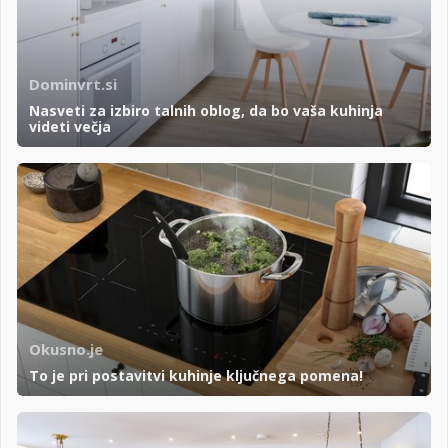
Dominvrt.si
Nasveti za izbiro talnih oblog, da bo vaša kuhinja
videti večja
Okusno.je
To je pri postavitvi kuhinje ključnega pomena!