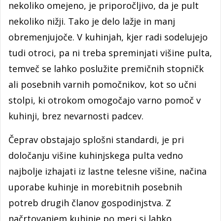
nekoliko omejeno, je priporočljivo, da je pult
nekoliko nižji. Tako je delo lažje in manj
obremenjujoče. V kuhinjah, kjer radi sodelujejo
tudi otroci, pa ni treba spreminjati višine pulta,
temveč se lahko poslužite premičnih stopničk
ali posebnih varnih pomočnikov, kot so učni
stolpi, ki otrokom omogočajo varno pomoč v
kuhinji, brez nevarnosti padcev.
Čeprav obstajajo splošni standardi, je pri
določanju višine kuhinjskega pulta vedno
najbolje izhajati iz lastne telesne višine, načina
uporabe kuhinje in morebitnih posebnih
potreb drugih članov gospodinjstva. Z
načrtovanjem kuhinje po meri si lahko