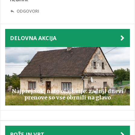
ODGOVORI
DELOVNA AKCIJA
Najprej šok, nato olajšanje: zadnji dnevi
prenove so vse obrnili na glavo
ROŽE IN VRT