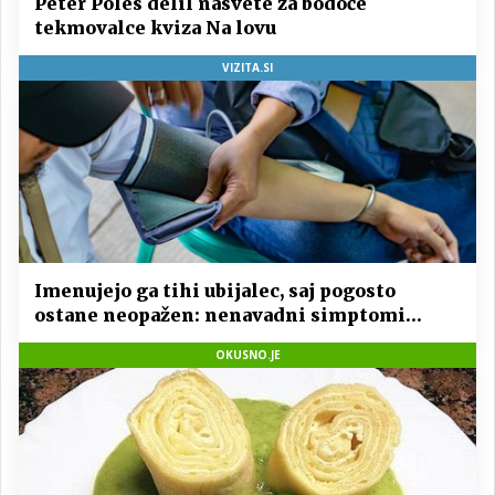
Peter Poles delil nasvete za bodoče
tekmovalce kviza Na lovu
VIZITA.SI
Imenujejo ga tihi ubijalec, saj pogosto
ostane neopažen: nenavadni simptomi
visokega holesterola
OKUSNO.JE