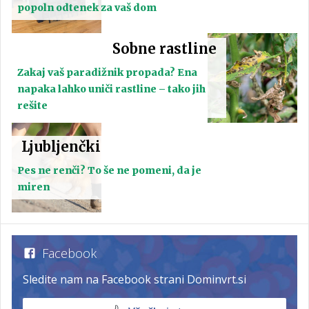
popoln odtenek za vaš dom
Sobne rastline
Zakaj vaš paradižnik propada? Ena
napaka lahko uniči rastline – tako jih
rešite
Ljubljenčki
Pes ne renči? To še ne pomeni, da je
miren
Facebook
Sledite nam na Facebook strani Dominvrt.si