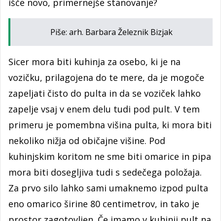
išče novo, primernejše stanovanje?
Piše: arh. Barbara Železnik Bizjak
Sicer mora biti kuhinja za osebo, ki je na
vozičku, prilagojena do te mere, da je mogoče
zapeljati čisto do pulta in da se voziček lahko
zapelje vsaj v enem delu tudi pod pult. V tem
primeru je pomembna višina pulta, ki mora biti
nekoliko nižja od običajne višine. Pod
kuhinjskim koritom ne sme biti omarice in pipa
mora biti dosegljiva tudi s sedečega položaja.
Za prvo silo lahko sami umaknemo izpod pulta
eno omarico širine 80 centimetrov, in tako je
prostor zagotovljen. Če imamo v kuhinji pult na