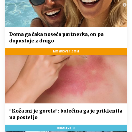
Doma ga čaka noseča partnerka, on pa
dopustuje z drugo
MOSKISVET.COM
"Koža mi je gorela": bolečina ga je priklenila
na posteljo
BIBALEZE.SI