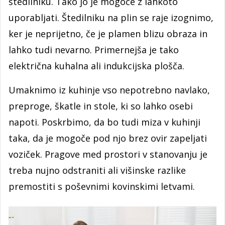
štedilniku. Tako jo je mogoče z lahkoto
uporabljati. Štedilniku na plin se raje izognimo,
ker je neprijetno, če je plamen blizu obraza in
lahko tudi nevarno. Primernejša je tako
električna kuhalna ali indukcijska plošča.
Umaknimo iz kuhinje vso nepotrebno navlako,
preproge, škatle in stole, ki so lahko osebi
napoti. Poskrbimo, da bo tudi miza v kuhinji
taka, da je mogoče pod njo brez ovir zapeljati
voziček. Pragove med prostori v stanovanju je
treba nujno odstraniti ali višinske razlike
premostiti s poševnimi kovinskimi letvami.