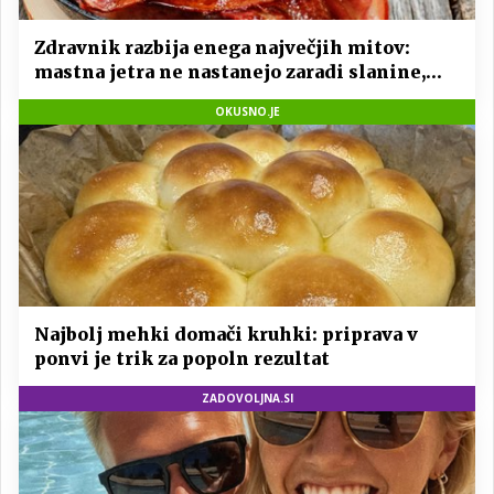
Zdravnik razbija enega največjih mitov:
mastna jetra ne nastanejo zaradi slanine,
temveč zaradi živila, ki ga imamo vsi radi
OKUSNO.JE
Najbolj mehki domači kruhki: priprava v
ponvi je trik za popoln rezultat
ZADOVOLJNA.SI