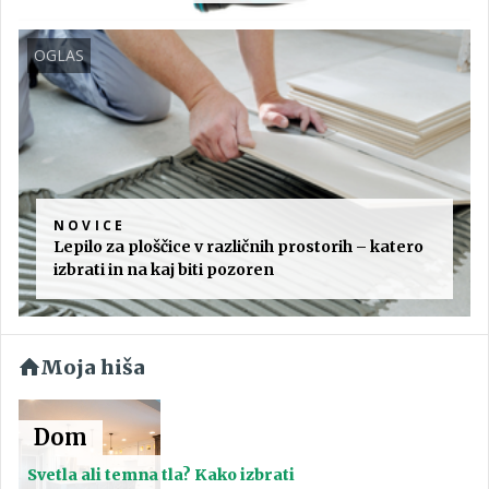
OGLAS
NOVICE
Lepilo za ploščice v različnih prostorih – katero
izbrati in na kaj biti pozoren
Moja hiša
Dom
Svetla ali temna tla? Kako izbrati