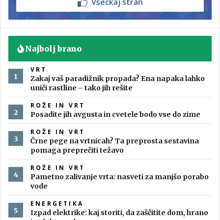
Všečkaj stran
Najbolj brano
VRT
Zakaj vaš paradižnik propada? Ena napaka lahko
uniči rastline – tako jih rešite
ROŽE IN VRT
Posadite jih avgusta in cvetele bodo vse do zime
ROŽE IN VRT
Črne pege na vrtnicah? Ta preprosta sestavina
pomaga preprečiti težavo
ROŽE IN VRT
Pametno zalivanje vrta: nasveti za manjšo porabo
vode
ENERGETIKA
Izpad elektrike: kaj storiti, da zaščitite dom, hrano