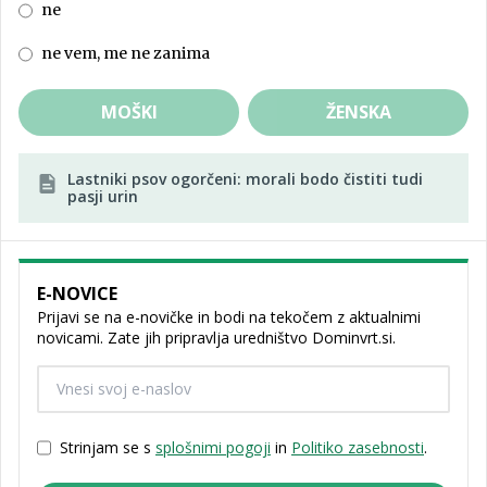
ne
ne vem, me ne zanima
MOŠKI
ŽENSKA
Lastniki psov ogorčeni: morali bodo čistiti tudi
pasji urin
E-NOVICE
Prijavi se na e-novičke in bodi na tekočem z aktualnimi
novicami. Zate jih pripravlja uredništvo Dominvrt.si.
Strinjam se s
splošnimi pogoji
in
Politiko zasebnosti
.