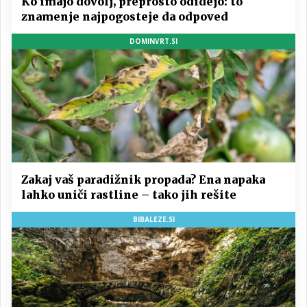
Ko imajo dovolj, preprosto odidejo: to
znamenje najpogosteje da odpoved
DOMINVRT.SI
Zakaj vaš paradižnik propada? Ena napaka
lahko uniči rastline – tako jih rešite
BIBALEZE.SI