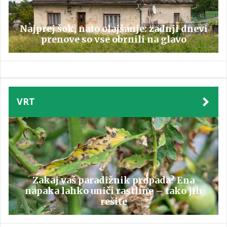
Najprej šok, nato olajšanje: zadnji dnevi
prenove so vse obrnili na glavo
VRT
Zakaj vaš paradižnik propada? Ena
napaka lahko uniči rastline – tako jih
rešite