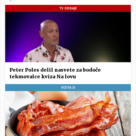
TV ODDAJE
Peter Poles delil nasvete za bodoče
tekmovalce kviza Na lovu
VIZITA.SI