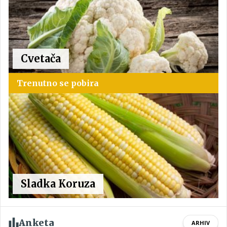
Cvetača
Trenutno se pobira
Sladka Koruza
Anketa
ARHIV