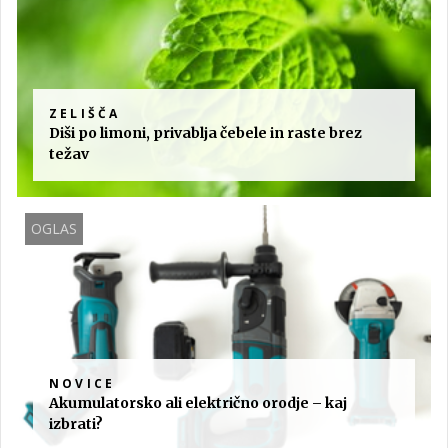
ZELIŠČA
Diši po limoni, privablja čebele in raste brez
težav
OGLAS
NOVICE
Akumulatorsko ali električno orodje – kaj
izbrati?