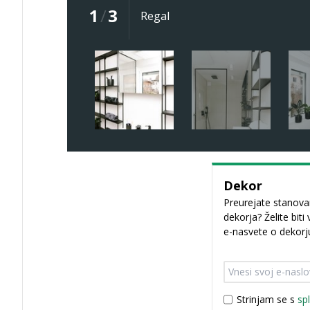
1
/
3
Regal
Dekor
Preurejate stanovan
dekorja? Želite biti
e-nasvete o dekorj
Strinjam se s
sp