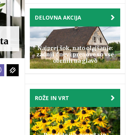
DELOVNA AKCIJA
ta
Najprej šok, nato olajšanje:
zadnji dnevi prenove so vse
obrnili na glavo
ROŽE IN VRT
Posadite jih avgusta in