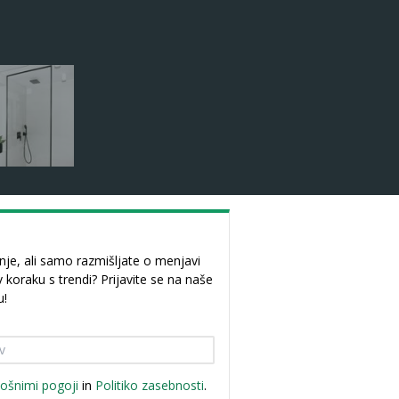
je, ali samo razmišljate o menjavi
 v koraku s trendi? Prijavite se na naše
u!
lošnimi pogoji
in
Politiko zasebnosti
.