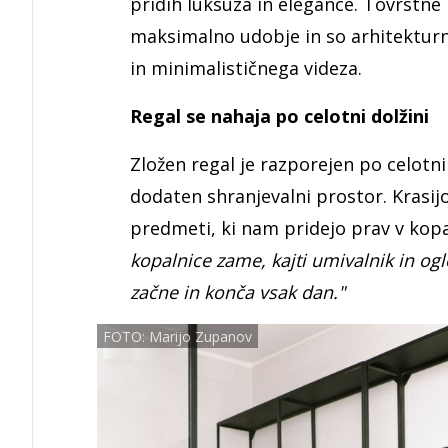
pridih luksuza in elegance. Tovrstne 
maksimalno udobje in so arhitektur
in minimalističnega videza.
Regal se nahaja po celotni dolžini
Zložen regal je razporejen po celotni 
dodaten shranjevalni prostor. Krasijo
predmeti, ki nam pridejo prav v kopal
kopalnice zame, kajti umivalnik in ogl
začne in konča vsak dan."
FOTO: Marijo Zupanov