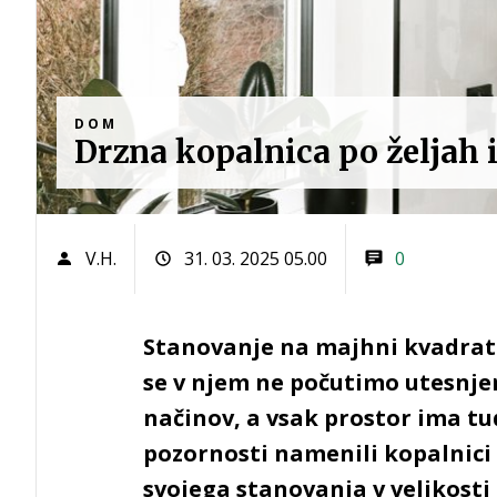
DOM
Drzna kopalnica po željah 
V.H.
31. 03. 2025 05.00
0
Stanovanje na majhni kvadratu
se v njem ne počutimo utesnje
načinov, a vsak prostor ima tu
pozornosti namenili kopalnici 
svojega stanovanja v velikosti