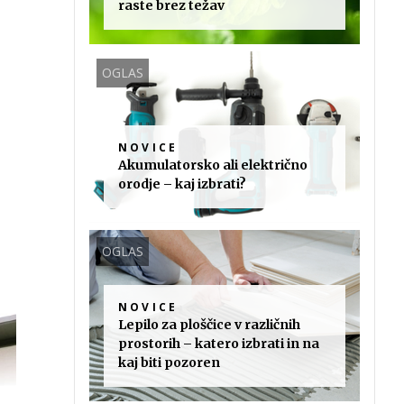
raste brez težav
OGLAS
NOVICE
Akumulatorsko ali električno
orodje – kaj izbrati?
OGLAS
NOVICE
Lepilo za ploščice v različnih
prostorih – katero izbrati in na
kaj biti pozoren