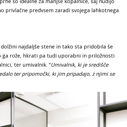
prhe so idealne za manjše kopalnice, saj nudijo
no privlačne predvsem zaradi svojega lahkotnega
dolžini najdaljše stene in tako sta pridobila še
 ga rože, hkrati pa tudi uporabni in priložnosti
nici, ter umivalnik. "
Umivalnik, ki je središče
edalo ter pripomočki, ki jim pripadajo, z njimi se