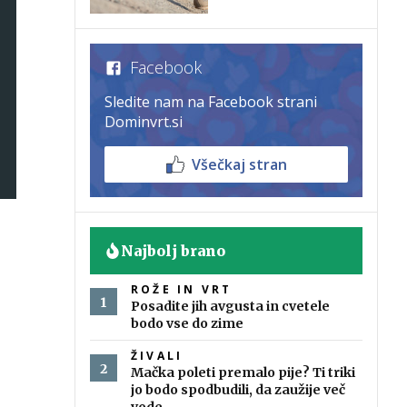
Facebook
Sledite nam na Facebook strani
Dominvrt.si
Všečkaj stran
Najbolj brano
ROŽE IN VRT
Posadite jih avgusta in cvetele
bodo vse do zime
ŽIVALI
Mačka poleti premalo pije? Ti triki
jo bodo spodbudili, da zaužije več