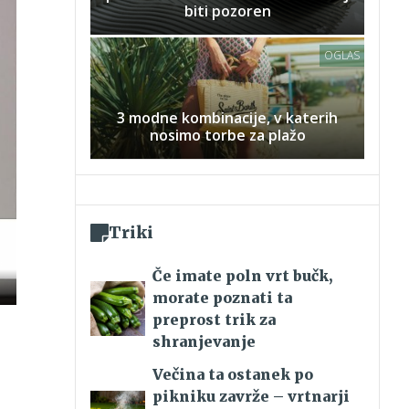
biti pozoren
OGLAS
3 modne kombinacije, v katerih
nosimo torbe za plažo
Triki
Če imate poln vrt bučk,
elozaslonski
morate poznati ta
ačin
preprost trik za
shranjevanje
Večina ta ostanek po
pikniku zavrže – vrtnarji