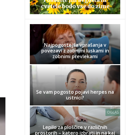
cvetele bodo vse do zime
Najpogostejša vprašanja v
povezavi z zobnimi luskami in
zobnimi prevlekami
Se vam pogosto pojavi herpes na
ustnici?
OGLAS
Lepilo za ploščice v različnih
prostorih – katero izbrati in na kaj