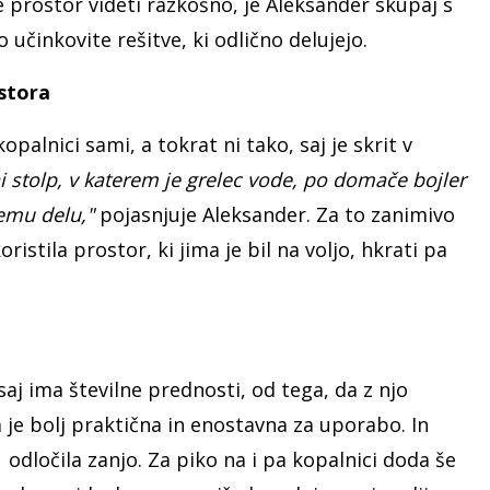
e prostor videti razkošno, je Aleksander skupaj s
učinkovite rešitve, ki odlično delujejo.
ostora
palnici sami, a tokrat ni tako, saj je skrit v
i stolp, v katerem je grelec vode, po domače bojler
kemu delu,"
pojasnjuje Aleksander. Za to zanimivo
oristila prostor, ki jima je bil na voljo, hkrati pa
 saj ima številne prednosti, od tega, da z njo
 je bolj praktična in enostavna za uporabo. In
 odločila zanjo. Za piko na i pa kopalnici doda še