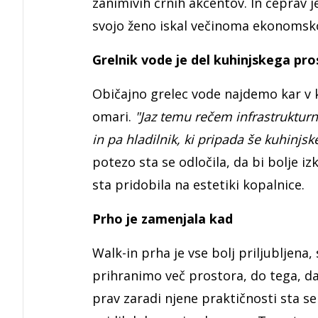
zanimivih črnih akcentov. In čeprav j
svojo ženo iskal večinoma ekonomsko 
Grelnik vode je del kuhinjskega pr
Običajno grelec vode najdemo kar v ko
omari.
"Jaz temu rečem infrastrukturn
in pa hladilnik, ki pripada še kuhinjs
potezo sta se odločila, da bi bolje izk
sta pridobila na estetiki kopalnice.
Prho je zamenjala kad
Walk-in prha je vse bolj priljubljena,
prihranimo več prostora, do tega, da
prav zaradi njene praktičnosti sta se