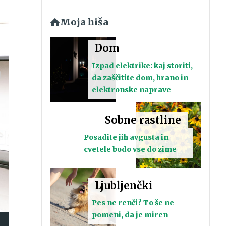
Moja hiša
Dom
Izpad elektrike: kaj storiti,
da zaščitite dom, hrano in
elektronske naprave
Sobne rastline
Posadite jih avgusta in
cvetele bodo vse do zime
Ljubljenčki
Pes ne renči? To še ne
pomeni, da je miren