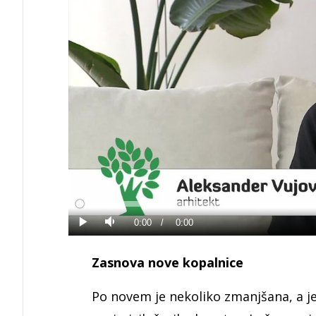
Loaded
:
0%
Current
0:00
/
Duration
0:00
Predvajaj
Tiho
Time
Zasnova nove kopalnice
Po novem je nekoliko zmanjšana, a j