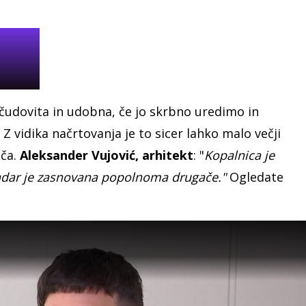
čudovita in udobna, če jo skrbno uredimo in
 Z vidika načrtovanja je to sicer lahko malo večji
ača.
Aleksander Vujović, arhitekt
: "
Kopalnica je
vendar je zasnovana popolnoma drugače."
Ogledate