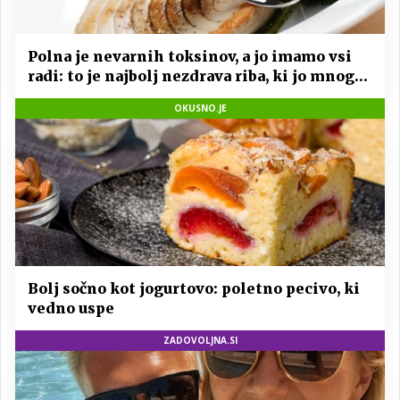
Polna je nevarnih toksinov, a jo imamo vsi
radi: to je najbolj nezdrava riba, ki jo mnogi
redno uživajo
OKUSNO.JE
Bolj sočno kot jogurtovo: poletno pecivo, ki
vedno uspe
ZADOVOLJNA.SI