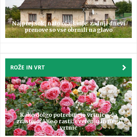
Najprej šok, nato olajšanje: zadnji dnevi
prenove so vse obrnili na glavo
ROŽE IN VRT
Kako dolgo potrebujejo vrtnice, da
zrastejo? Vse o rasti, cvetenju in negi
vrtnic