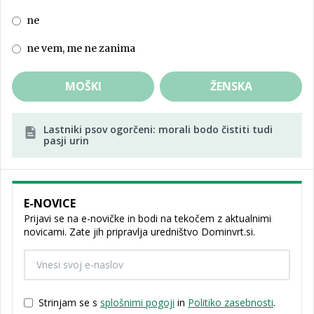
ne
ne vem, me ne zanima
MOŠKI
ŽENSKA
Lastniki psov ogorčeni: morali bodo čistiti tudi
pasji urin
E-NOVICE
Prijavi se na e-novičke in bodi na tekočem z aktualnimi
novicami. Zate jih pripravlja uredništvo Dominvrt.si.
Strinjam se s
splošnimi pogoji
in
Politiko zasebnosti
.