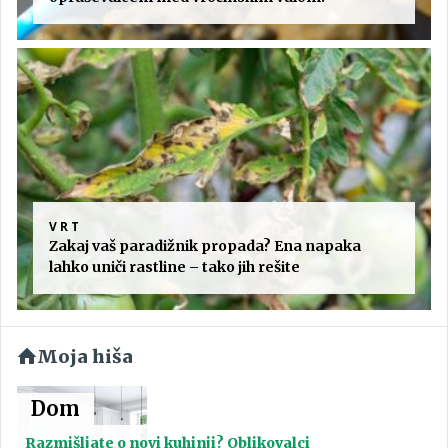
VRT
Zakaj vaš paradižnik propada? Ena napaka
lahko uniči rastline – tako jih rešite
Moja hiša
Dom
Razmišljate o novi kuhinji? Oblikovalci