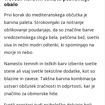
obalo
Prvi korak do mediteranskega občutka je
barvna paleta. Strokovnjaki za notranje
oblikovanje poudarjajo, da so značilne barve
sredozemskega sloga bela, peščena bež, svetlo
siva in nežni modri odtenki, ki spominjajo na
morje in nebo.
Namesto temnih in težkih barv izberite svetle
stene ali vsaj svetle tekstilne dodatke, kot so
blazine in zavese. Takšna barvna kombinacija
ustvari občutek zračnosti in odprtosti, kar je
značilno za obmorske hiše.
Svetli prostori tudi psihološko delujejo bolj