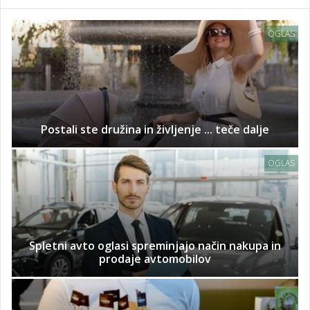
OGLAS
Postali ste družina in življenje ... teče dalje
OGLAS
Spletni avto oglasi spreminjajo način nakupa in
prodaje avtomobilov