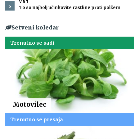
VRT
To so najbolj učinkovite rastline proti polžem
Setveni koledar
Trenutno se sadi
Motovilec
Trenutno se presaja