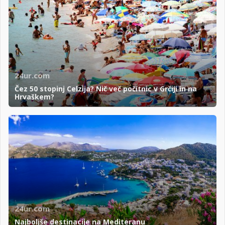
24ur.com
Čez 50 stopinj Celzija? Nič več počitnic v Grčiji in na
Hrvaškem?
24ur.com
Najboljše destinacije na Mediteranu