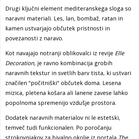
Drugi ključni element mediteranskega sloga so
naravni materiali. Les, lan, bombaž, ratan in
kamen ustvarjajo občutek pristnosti in
povezanosti z naravo.
Kot navajajo notranji oblikovalci iz revije
Elle
Decoration
, je ravno kombinacija grobih
naravnih tekstur in svetlih barv tista, ki ustvari
značilen "počitniški" občutek doma. Lesena
mizica, pletena košara ali lanene zavese lahko
popolnoma spremenijo vzdušje prostora.
Dodatek naravnih materialov ni le estetski,
temveč tudi funkcionalen. Po poročanju
strokovnjakov za bivalno okolje iz portala
The