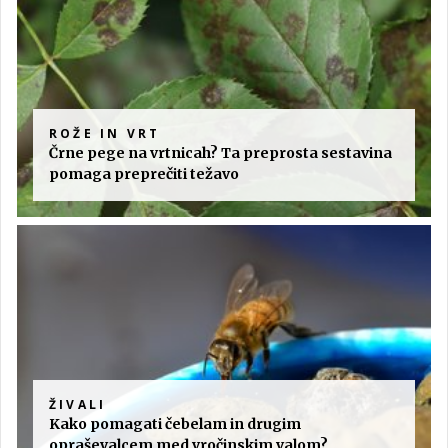
ROŽE IN VRT
Črne pege na vrtnicah? Ta preprosta sestavina
pomaga preprečiti težavo
ŽIVALI
Kako pomagati čebelam in drugim
opraševalcem med vročinskim valom?