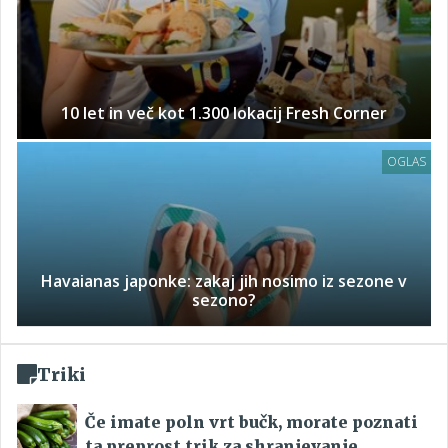
10 let in več kot 1.300 lokacij Fresh Corner
OGLAS
Havaianas japonke: zakaj jih nosimo iz sezone v
sezono?
Triki
Če imate poln vrt bučk, morate poznati
ta preprost trik za shranjevanje