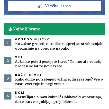
Všečkaj stran
Najbolj brano
GOSPODINJSTVO
Ko začne grmeti, naredite najprej to: strokovnjaki
opozarjajo na pogosto napako
VRT
Ali lahko poleti posejete travo? To morate vedeti,
preden se lotite nove trate
ROŽE IN VRT
Kako dolgo potrebujejo vrtnice, da zrastejo? Vse o
rasti, cvetenju in negi vrtnic
DOM
Razmišljate o novi kuhinji? Oblikovalci opozarjajo,
da te barve izgubljajo priljubljenost