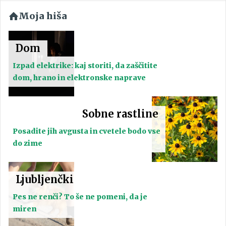
Moja hiša
Dom
Izpad elektrike: kaj storiti, da zaščitite
dom, hrano in elektronske naprave
Sobne rastline
Posadite jih avgusta in cvetele bodo vse
do zime
Ljubljenčki
Pes ne renči? To še ne pomeni, da je
miren