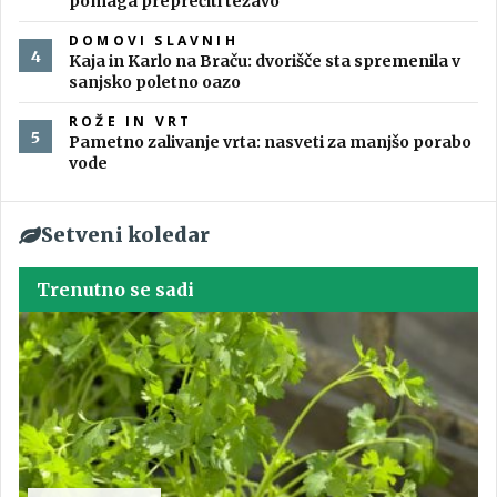
pomaga preprečiti težavo
DOMOVI SLAVNIH
Kaja in Karlo na Braču: dvorišče sta spremenila v
sanjsko poletno oazo
ROŽE IN VRT
Pametno zalivanje vrta: nasveti za manjšo porabo
vode
Setveni koledar
Trenutno se sadi