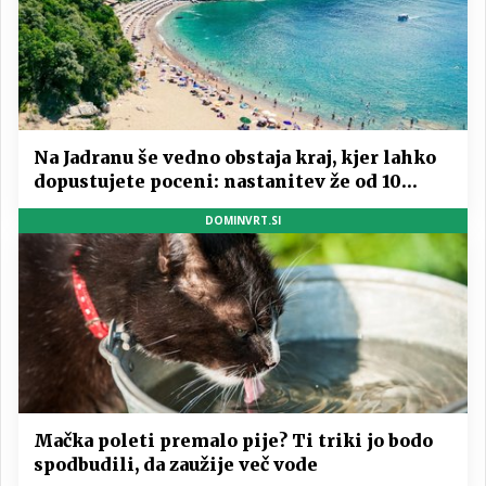
Na Jadranu še vedno obstaja kraj, kjer lahko
dopustujete poceni: nastanitev že od 10
evrov, kosilo za pet evrov
DOMINVRT.SI
Mačka poleti premalo pije? Ti triki jo bodo
spodbudili, da zaužije več vode