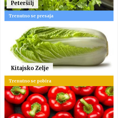
Peteršilj
Trenutno se presaja
Kitajsko Zelje
Trenutno se pobira