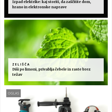
Izpad elektrike: kaj storiti, da zaščitite dom,
hrano in elektronske naprave
ZELIŠČA
Diši po limoni, privablja čebele in raste brez
težav
OGLAS