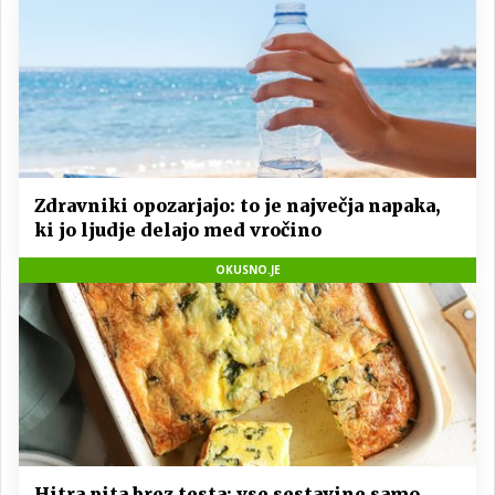
Zdravniki opozarjajo: to je največja napaka,
ki jo ljudje delajo med vročino
OKUSNO.JE
Hitra pita brez testa: vse sestavine samo