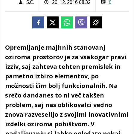
S.C.
20. 12. 2016 08.32
0
Opremljanje majhnih stanovanj
oziroma prostorov je za vsakogar pravi
izziv, saj zahteva tehten premislek in
pametno izbiro elementov, po
možnosti čim bolj funkcionalnih. Na
srečo dandanes to ni več takšen
problem, saj nas oblikovalci vedno
znova razveselijo z svojimi inovativnimi
izdelki oziroma pohištvom. V
nadaljevanju si lahko ogledate nekaj