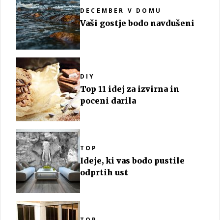
DECEMBER V DOMU
Vaši gostje bodo navdušeni
DIY
Top 11 idej za izvirna in
poceni darila
TOP
Ideje, ki vas bodo pustile
odprtih ust
TOP