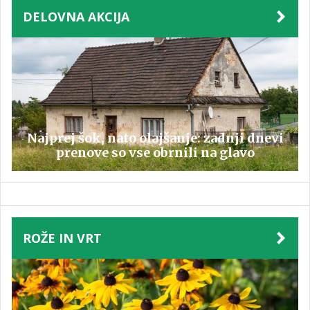
DELOVNA AKCIJA
Najprej šok, nato olajšanje: zadnji dnevi
prenove so vse obrnili na glavo
ROŽE IN VRT