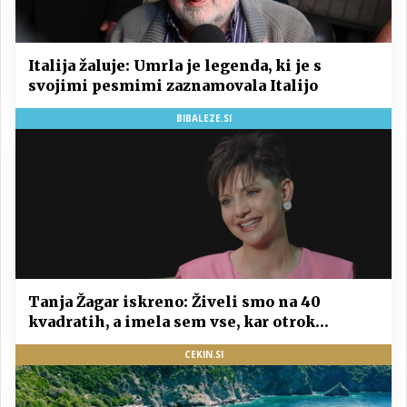
Italija žaluje: Umrla je legenda, ki je s
svojimi pesmimi zaznamovala Italijo
BIBALEZE.SI
Tanja Žagar iskreno: Živeli smo na 40
kvadratih, a imela sem vse, kar otrok
potrebuje
CEKIN.SI