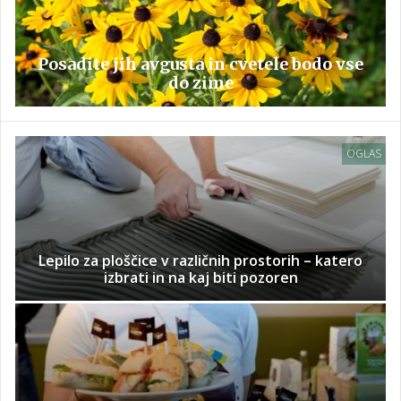
Posadite jih avgusta in cvetele bodo vse
do zime
OGLAS
Lepilo za ploščice v različnih prostorih – katero
izbrati in na kaj biti pozoren