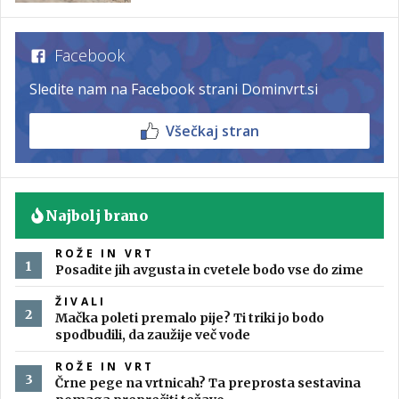
Facebook
Sledite nam na Facebook strani Dominvrt.si
Všečkaj stran
Najbolj brano
ROŽE IN VRT
Posadite jih avgusta in cvetele bodo vse do zime
ŽIVALI
Mačka poleti premalo pije? Ti triki jo bodo
spodbudili, da zaužije več vode
ROŽE IN VRT
Črne pege na vrtnicah? Ta preprosta sestavina