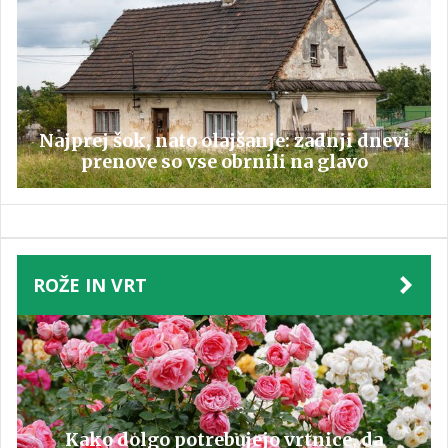
Najprej šok, nato olajšanje: zadnji dnevi
prenove so vse obrnili na glavo
ROŽE IN VRT
Kako dolgo potrebujejo vrtnice, da