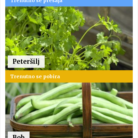
Trenutno se presaja
Peteršilj
Trenutno se pobira
Bob