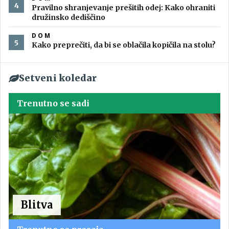
Pravilno shranjevanje prešitih odej: Kako ohraniti
družinsko dediščino
DOM
Kako preprečiti, da bi se oblačila kopičila na stolu?
Setveni koledar
Trenutno se sadi
Blitva