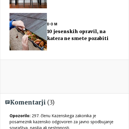
DOM
10 jesenskih opravil, na
katera ne smete pozabiti
Komentarji
(3)
Opozorilo:
297. členu Kazenskega zakonika je
posameznik kazensko odgovoren za javno spodbujanje
sovraštva, nasilja ali nestrpnosti.