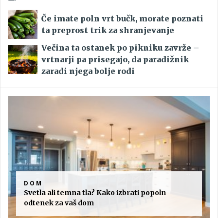
Če imate poln vrt bučk, morate poznati
ta preprost trik za shranjevanje
Večina ta ostanek po pikniku zavrže –
vrtnarji pa prisegajo, da paradižnik
zaradi njega bolje rodi
DOM
Svetla ali temna tla? Kako izbrati popoln
odtenek za vaš dom