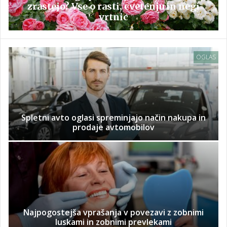
zrastejo? Vse o rasti, cvetenju in negi
vrtnic
OGLAS
Spletni avto oglasi spreminjajo način nakupa in
prodaje avtomobilov
Najpogostejša vprašanja v povezavi z zobnimi
luskami in zobnimi prevlekami