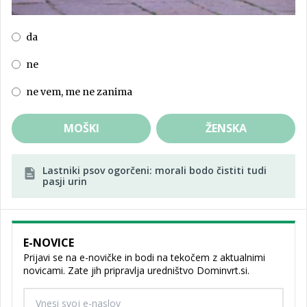
da
ne
ne vem, me ne zanima
MOŠKI
ŽENSKA
Lastniki psov ogorčeni: morali bodo čistiti tudi
pasji urin
E-NOVICE
Prijavi se na e-novičke in bodi na tekočem z aktualnimi
novicami. Zate jih pripravlja uredništvo Dominvrt.si.