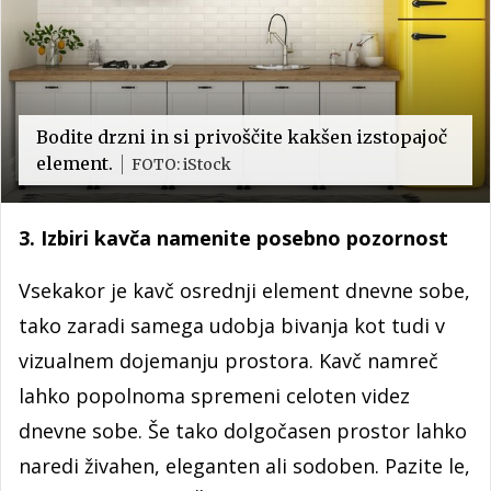
Bodite drzni in si privoščite kakšen izstopajoč
element.
FOTO: iStock
3. Izbiri kavča namenite posebno pozornost
Vsekakor je kavč osrednji element dnevne sobe,
tako zaradi samega udobja bivanja kot tudi v
vizualnem dojemanju prostora. Kavč namreč
lahko popolnoma spremeni celoten videz
dnevne sobe. Še tako dolgočasen prostor lahko
naredi živahen, eleganten ali sodoben. Pazite le,