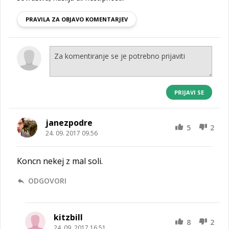
PRAVILA ZA OBJAVO KOMENTARJEV
PRIJAVI SE
janezpodre
5
2
24. 09. 2017 09.56
Koncn nekej z mal soli.
ODGOVORI
kitzbill
8
2
24. 09. 2017 16.51