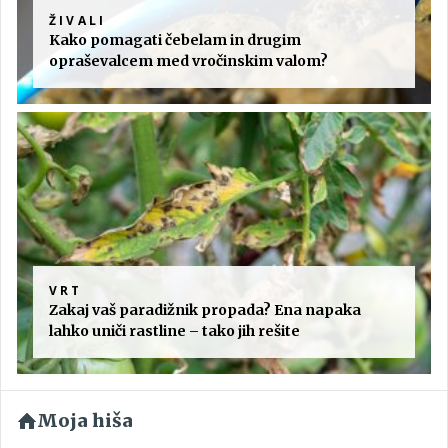
ŽIVALI
Kako pomagati čebelam in drugim
opraševalcem med vročinskim valom?
VRT
Zakaj vaš paradižnik propada? Ena napaka
lahko uniči rastline – tako jih rešite
Moja hiša