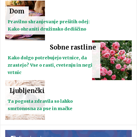
Dom
Pravilno shranjevanje prešitih odej:
Kako ohraniti družinsko dediščino
Sobne rastline
Kako dolgo potrebujejo vrtnice, da
zrastejo? Vse o rasti, cvetenju in negi
vrtnic
Ljubljenčki
Ta pogosta zdravila so lahko
smrtonosna za pse in mačke