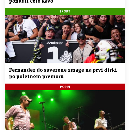
ponudil celo kavo
ŠPORT
Fernandez do suverene zmage na prvi dirki
po poletnem premoru
POPIN