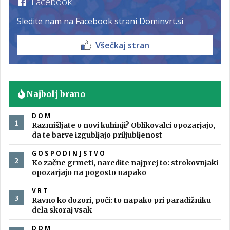
Facebook
Sledite nam na Facebook strani Dominvrt.si
Všečkaj stran
Najbolj brano
DOM
Razmišljate o novi kuhinji? Oblikovalci opozarjajo,
da te barve izgubljajo priljubljenost
GOSPODINJSTVO
Ko začne grmeti, naredite najprej to: strokovnjaki
opozarjajo na pogosto napako
VRT
Ravno ko dozori, poči: to napako pri paradižniku
dela skoraj vsak
DOM