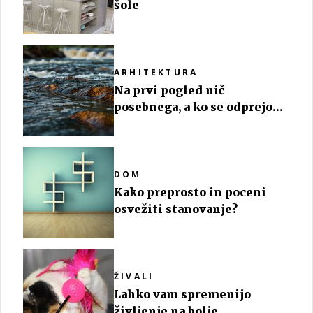
šole
ARHITEKTURA
Na prvi pogled nič
posebnega, a ko se odprejo
vrata ...
DOM
Kako preprosto in poceni
osvežiti stanovanje?
ŽIVALI
Lahko vam spremenijo
življenje na bolje ...