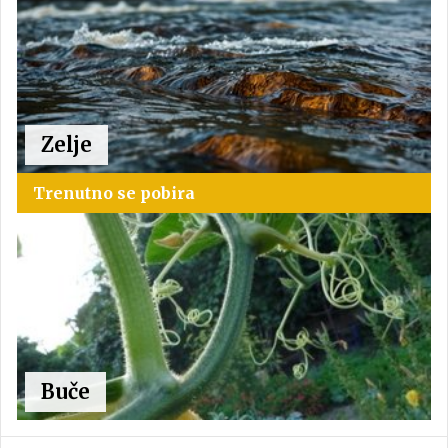
Zelje
Trenutno se pobira
Buče