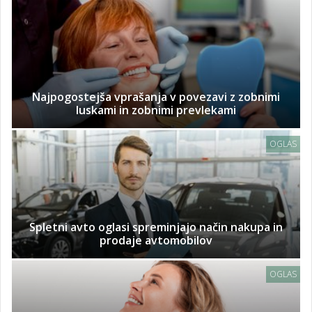
Najpogostejša vprašanja v povezavi z zobnimi
luskami in zobnimi prevlekami
OGLAS
Spletni avto oglasi spreminjajo način nakupa in
prodaje avtomobilov
OGLAS