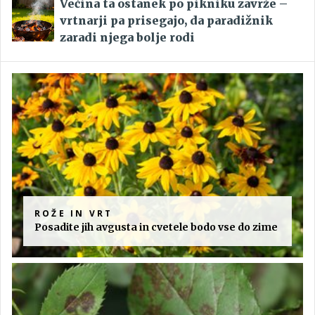
Večina ta ostanek po pikniku zavrže –
vrtnarji pa prisegajo, da paradižnik
zaradi njega bolje rodi
ROŽE IN VRT
Posadite jih avgusta in cvetele bodo vse do zime