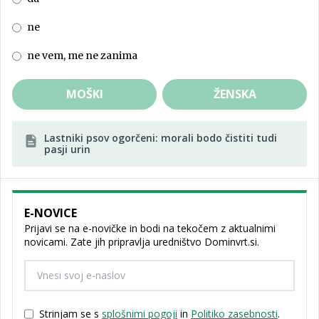
ne
ne vem, me ne zanima
MOŠKI
ŽENSKA
Lastniki psov ogorčeni: morali bodo čistiti tudi
pasji urin
E-NOVICE
Prijavi se na e-novičke in bodi na tekočem z aktualnimi
novicami. Zate jih pripravlja uredništvo Dominvrt.si.
Strinjam se s
splošnimi pogoji
in
Politiko zasebnosti
.