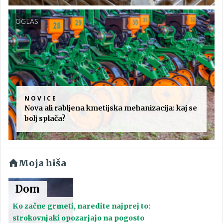
OGLAS
NOVICE
Nova ali rabljena kmetijska mehanizacija: kaj se
bolj splača?
Moja hiša
Dom
Ko začne grmeti, naredite najprej to:
strokovnjaki opozarjajo na pogosto