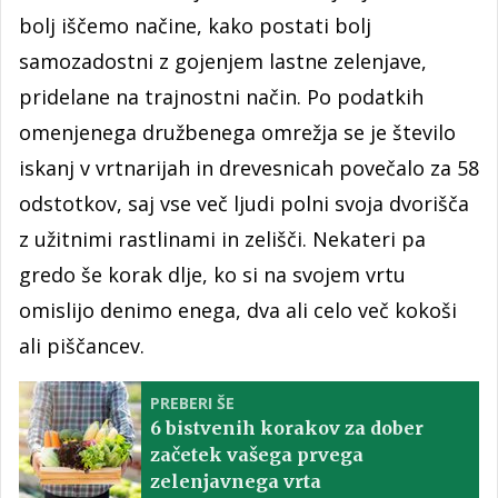
bolj iščemo načine, kako postati bolj
samozadostni z gojenjem lastne zelenjave,
pridelane na trajnostni način. Po podatkih
omenjenega družbenega omrežja se je število
iskanj v vrtnarijah in drevesnicah povečalo za 58
odstotkov, saj vse več ljudi polni svoja dvorišča
z užitnimi rastlinami in zelišči. Nekateri pa
gredo še korak dlje, ko si na svojem vrtu
omislijo denimo enega, dva ali celo več kokoši
ali piščancev.
PREBERI ŠE
6 bistvenih korakov za dober
začetek vašega prvega
zelenjavnega vrta