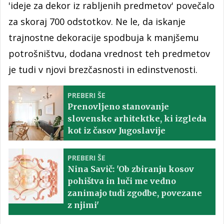
'ideje za dekor iz rabljenih predmetov' povečalo
za skoraj 700 odstotkov. Ne le, da iskanje
trajnostne dekoracije spodbuja k manjšemu
potrošništvu, dodana vrednost teh predmetov
je tudi v njovi brezčasnosti in edinstvenosti.
PREBERI ŠE
Prenovljeno stanovanje
slovenske arhitektke, ki izgleda
kot iz časov Jugoslavije
PREBERI ŠE
Nina Savič: 'Ob zbiranju kosov
pohištva in luči me vedno
zanimajo tudi zgodbe, povezane
z njimi'