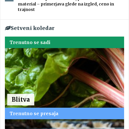
material – primerjava glede na izgled, ceno in
trajnost
Setveni koledar
Trenutno se sadi
Blitva
Trenutno se presaja