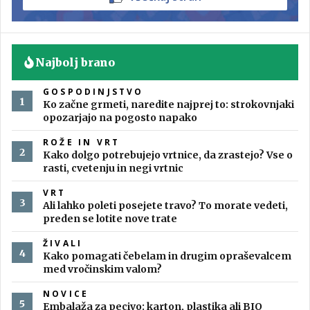
Najbolj brano
GOSPODINJSTVO
Ko začne grmeti, naredite najprej to: strokovnjaki
opozarjajo na pogosto napako
ROŽE IN VRT
Kako dolgo potrebujejo vrtnice, da zrastejo? Vse o
rasti, cvetenju in negi vrtnic
VRT
Ali lahko poleti posejete travo? To morate vedeti,
preden se lotite nove trate
ŽIVALI
Kako pomagati čebelam in drugim opraševalcem
med vročinskim valom?
NOVICE
Embalaža za pecivo: karton, plastika ali BIO