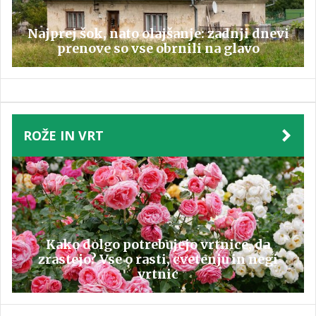
Najprej šok, nato olajšanje: zadnji dnevi
prenove so vse obrnili na glavo
ROŽE IN VRT
Kako dolgo potrebujejo vrtnice, da
zrastejo? Vse o rasti, cvetenju in negi
vrtnic