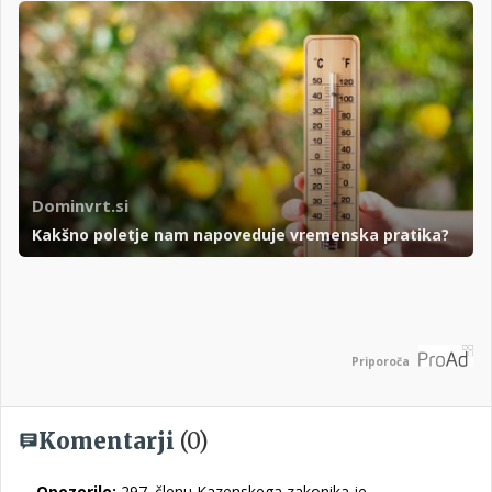
Dominvrt.si
Kakšno poletje nam napoveduje vremenska pratika?
Priporoča
Komentarji
(0)
Opozorilo:
297. členu Kazenskega zakonika je