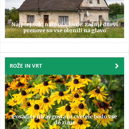
Najprej šok, nato olajšanje: zadnji dnevi
prenove so vse obrnili na glavo
ROŽE IN VRT
Posadite jih avgusta in cvetele bodo vse
do zime