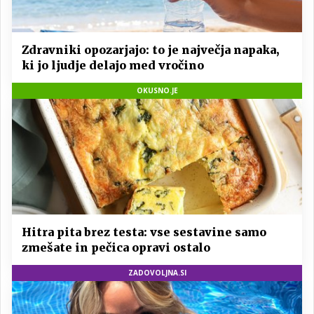
Zdravniki opozarjajo: to je največja napaka,
ki jo ljudje delajo med vročino
OKUSNO.JE
Hitra pita brez testa: vse sestavine samo
zmešate in pečica opravi ostalo
ZADOVOLJNA.SI