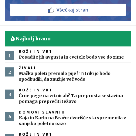
Všečkaj stran
Najbolj brano
ROŽE IN VRT
Posadite jih avgusta in cvetele bodo vse do zime
ŽIVALI
Mačka poleti premalo pije? Ti triki jo bodo
spodbudili, da zaužije več vode
ROŽE IN VRT
Črne pege na vrtnicah? Ta preprosta sestavina
pomaga preprečiti težavo
DOMOVI SLAVNIH
Kaja in Karlo na Braču: dvorišče sta spremenila v
sanjsko poletno oazo
ROŽE IN VRT