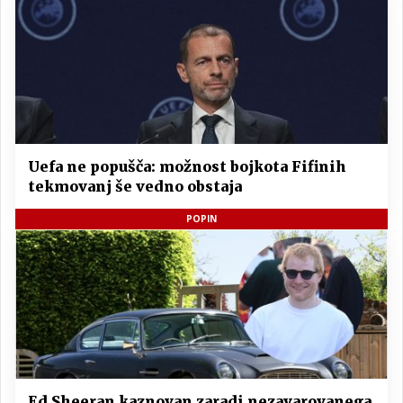
Uefa ne popušča: možnost bojkota Fifinih
tekmovanj še vedno obstaja
POPIN
Ed Sheeran kaznovan zaradi nezavarovanega