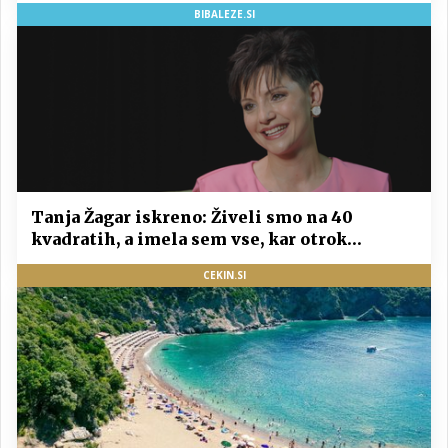
BIBALEZE.SI
Tanja Žagar iskreno: Živeli smo na 40
kvadratih, a imela sem vse, kar otrok
potrebuje
CEKIN.SI