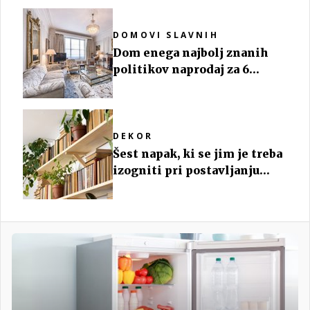
DOMOVI SLAVNIH
Dom enega najbolj znanih
politikov naprodaj za 6
milijonov evrov
DEKOR
Šest napak, ki se jim je treba
izogniti pri postavljanju
knjig na knjižne police