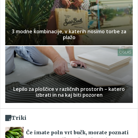
3 modne kombinacije, v katerih nosimo torbe za
plažo
OGLAS
Lepilo za ploščice v različnih prostorih – katero
izbrati in na kaj biti pozoren
Triki
Če imate poln vrt bučk, morate poznati