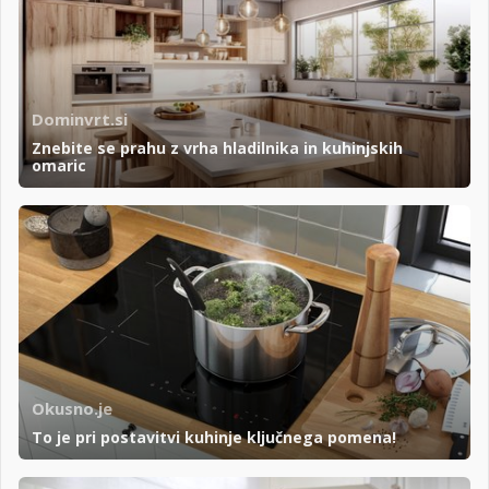
Dominvrt.si
Znebite se prahu z vrha hladilnika in kuhinjskih
omaric
Okusno.je
To je pri postavitvi kuhinje ključnega pomena!