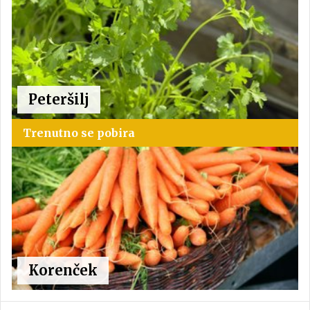
Peteršilj
Trenutno se pobira
Korenček