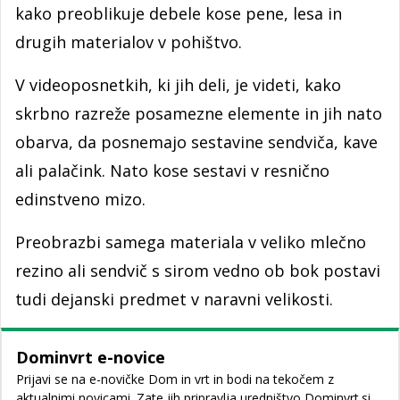
kako preoblikuje debele kose pene, lesa in
drugih materialov v pohištvo.
V videoposnetkih, ki jih deli, je videti, kako
skrbno razreže posamezne elemente in jih nato
obarva, da posnemajo sestavine sendviča, kave
ali palačink. Nato kose sestavi v resnično
edinstveno mizo.
Preobrazbi samega materiala v veliko mlečno
rezino ali sendvič s sirom vedno ob bok postavi
tudi dejanski predmet v naravni velikosti.
Dominvrt e-novice
Prijavi se na e-novičke Dom in vrt in bodi na tekočem z
aktualnimi novicami. Zate jih pripravlja uredništvo Dominvrt.si.