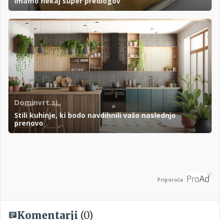
imamo nekaj super predlogov
Dominvrt.si
Stili kuhinje, ki bodo navdihnili vašo naslednjo
prenovo
Priporoča
Komentarji
(0)