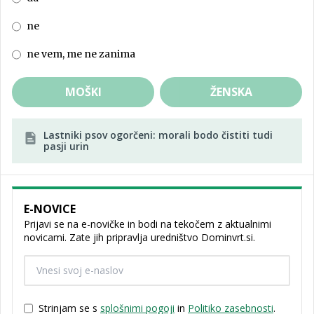
ne
ne vem, me ne zanima
MOŠKI
ŽENSKA
Lastniki psov ogorčeni: morali bodo čistiti tudi
pasji urin
E-NOVICE
Prijavi se na e-novičke in bodi na tekočem z aktualnimi
novicami. Zate jih pripravlja uredništvo Dominvrt.si.
Strinjam se s
splošnimi pogoji
in
Politiko zasebnosti
.