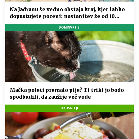
Na Jadranu še vedno obstaja kraj, kjer lahko
dopustujete poceni: nastanitev že od 10
evrov, kosilo za pet evrov
DOMINVRT.SI
Mačka poleti premalo pije? Ti triki jo bodo
spodbudili, da zaužije več vode
OKUSNO.JE