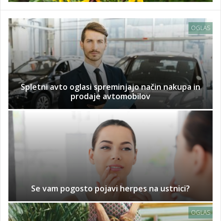
OGLAS
Spletni avto oglasi spreminjajo način nakupa in
prodaje avtomobilov
Se vam pogosto pojavi herpes na ustnici?
OGLAS