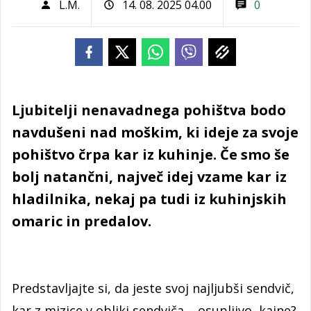
L.M.
14. 08. 2025 04.00
0
Ljubitelji nenavadnega pohištva bodo
navdušeni nad moškim, ki ideje za svoje
pohištvo črpa kar iz kuhinje. Če smo še
bolj natančni, največ idej vzame kar iz
hladilnika, nekaj pa tudi iz kuhinjskih
omaric in predalov.
Predstavljajte si, da jeste svoj najljubši sendvič,
kar z mizice v obliki sendviča – osupljivo, kajne?