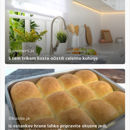
Dominvrt.si
S tem trikom boste očistili celotno kuhinjo
Okusno.je
Iz ostankov hrane lahko pripravite okusne jedi,