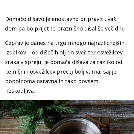
Domačo dišavo je enostavno pripraviti, vaš
dom pa bo prijetno praznično dišal še več dni.
Čeprav je danes na trgu mnogo najrazličnejših
izdelkov – od dišečih olj do sveč ter osvežilcev
zraka v spreju, je domača dišava za razliko od
kemičnih osvežilcev precej bolj varna, saj je
popolnoma naravna in tako povsem
neškodljiva.