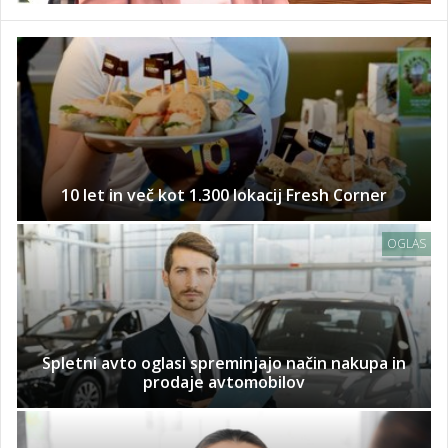
10 let in več kot 1.300 lokacij Fresh Corner
OGLAS
Spletni avto oglasi spreminjajo način nakupa in
prodaje avtomobilov