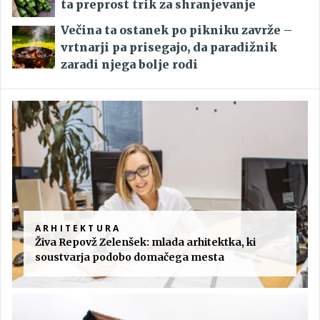
ta preprost trik za shranjevanje
Večina ta ostanek po pikniku zavrže –
vrtnarji pa prisegajo, da paradižnik
zaradi njega bolje rodi
ARHITEKTURA
Živa Repovž Zelenšek: mlada arhitektka, ki
soustvarja podobo domačega mesta