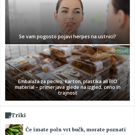
Se vam pogosto pojavi herpes na ustnici?
OGLAS
Embalaža za pecivo: karton, plastika ali BIO
material – primerjava glede na izgled, ceno in
trajnost
Triki
Če imate poln vrt bučk, morate poznati