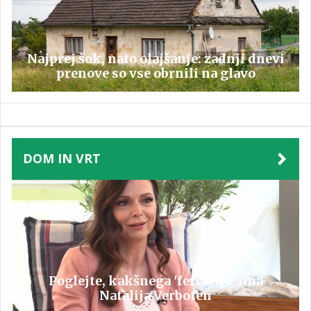
Najprej šok, nato olajšanje: zadnji dnevi
prenove so vse obrnili na glavo
DOM IN VRT
Poglejte, kakšnega 'ferrarija' ima
Natalija Verboten