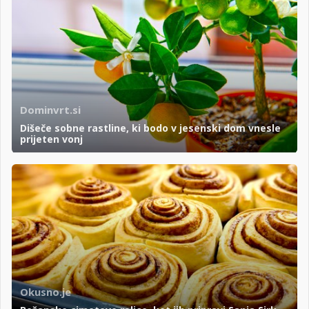
Dominvrt.si
Dišeče sobne rastline, ki bodo v jesenski dom vnesle
prijeten vonj
Okusno.je