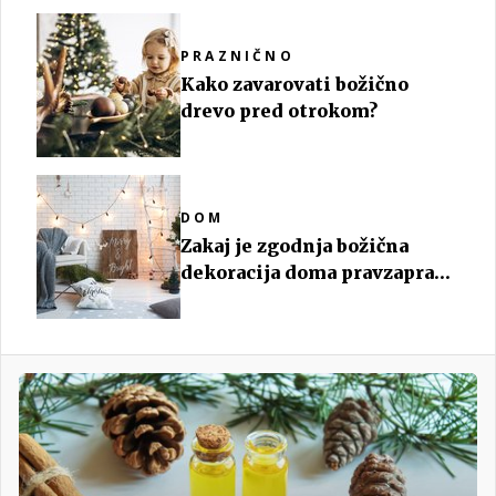
PRAZNIČNO
Kako zavarovati božično
drevo pred otrokom?
DOM
Zakaj je zgodnja božična
dekoracija doma pravzaprav
zelo dobra?