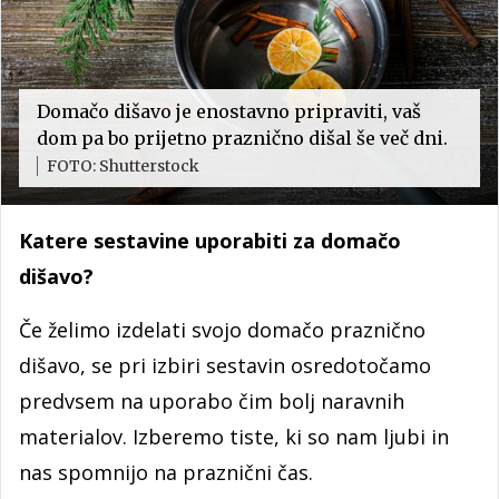
Domačo dišavo je enostavno pripraviti, vaš
dom pa bo prijetno praznično dišal še več dni.
FOTO: Shutterstock
Katere sestavine uporabiti za domačo
dišavo?
Če želimo izdelati svojo domačo praznično
dišavo, se pri izbiri sestavin osredotočamo
predvsem na uporabo čim bolj naravnih
materialov. Izberemo tiste, ki so nam ljubi in
nas spomnijo na praznični čas.