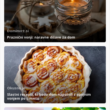
Dominvrt.si
Praznični vonji: naravne dišave za dom
Okusno.je
Slastni recepti, ki bodo dom napolnili z opojnim
vonjem po cimetu