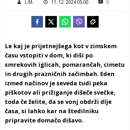
L.M.
11. 12. 2024 05.00
0
Le kaj je prijetnejšega kot v zimskem
času vstopiti v dom, ki diši po
smrekovih iglicah, pomarančah, cimetu
in drugih prazničnih začimbah. Eden
izmed načinov je seveda tudi peka
piškotov ali prižiganje dišeče svečke,
toda če želite, da se vonj obdrži dlje
časa, si lahko kar na štedilniku
pripravite domačo dišavo.