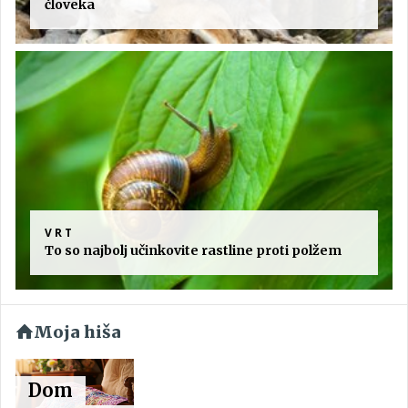
človeka
VRT
To so najbolj učinkovite rastline proti polžem
Moja hiša
Dom