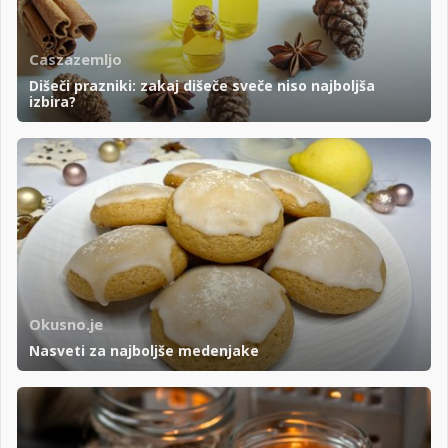
Caszazemljo
Dišeči prazniki: zakaj dišeče sveče niso najboljša
izbira?
Okusno.je
Nasveti za najboljše medenjake