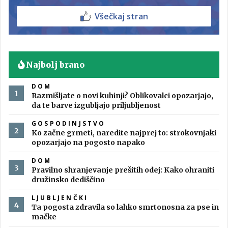
Všečkaj stran
Najbolj brano
DOM
Razmišljate o novi kuhinji? Oblikovalci opozarjajo,
da te barve izgubljajo priljubljenost
GOSPODINJSTVO
Ko začne grmeti, naredite najprej to: strokovnjaki
opozarjajo na pogosto napako
DOM
Pravilno shranjevanje prešitih odej: Kako ohraniti
družinsko dediščino
LJUBLJENČKI
Ta pogosta zdravila so lahko smrtonosna za pse in
mačke