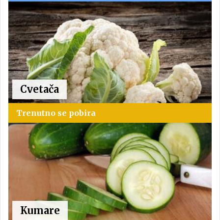
Cvetača
Trenutno se pobira
Kumare