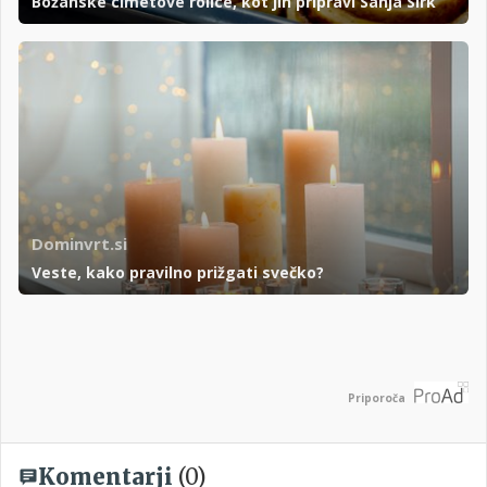
Božanske cimetove rolice, kot jih pripravi Sanja Sirk
Dominvrt.si
Veste, kako pravilno prižgati svečko?
Priporoča
Komentarji
(0)