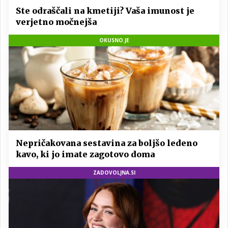
Ste odraščali na kmetiji? Vaša imunost je
verjetno močnejša
OKUSNO.JE
Nepričakovana sestavina za boljšo ledeno
kavo, ki jo imate zagotovo doma
ZADOVOLJNA.SI