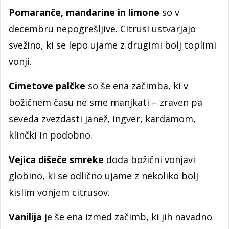
Pomaranče, mandarine in limone
so v
decembru nepogrešljive. Citrusi ustvarjajo
svežino, ki se lepo ujame z drugimi bolj toplimi
vonji.
Cimetove palčke
so še ena začimba, ki v
božičnem času ne sme manjkati – zraven pa
seveda zvezdasti janež, ingver, kardamom,
klinčki in podobno.
Vejica dišeče smreke
doda božični vonjavi
globino, ki se odlično ujame z nekoliko bolj
kislim vonjem citrusov.
Vanilija
je še ena izmed začimb, ki jih navadno