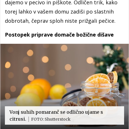
dajemo v pecivo in piškote. Odličen trik, kako
torej lahko v vašem domu zadiši po slastnih
dobrotah, čeprav sploh niste prižgali pečice.
Postopek priprave domače božične dišave
Vonj suhih pomaranč se odlično ujame s
citrusi.
FOTO: Shutterstock