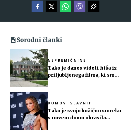
Sorodni članki
NEPREMIČNINE
Tako je danes videti hiša iz
priljubljenega filma, ki smo
ga gledali vsi
DOMOVI SLAVNIH
Tako je svojo božično smreko
v novem domu okrasila
priljubljena igralka