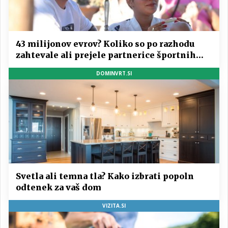
43 milijonov evrov? Koliko so po razhodu
zahtevale ali prejele partnerice športnih
zvezdnikov
DOMINVRT.SI
Svetla ali temna tla? Kako izbrati popoln
odtenek za vaš dom
VIZITA.SI