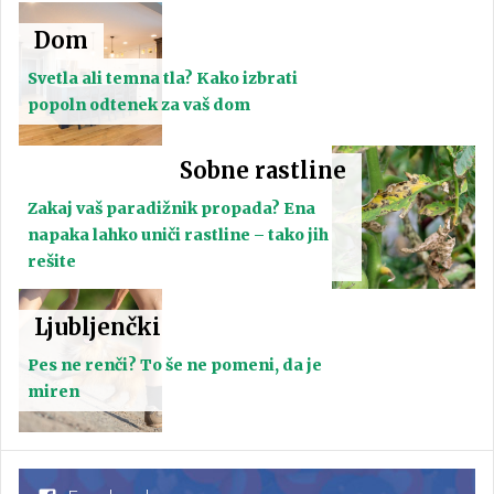
Dom
Svetla ali temna tla? Kako izbrati
popoln odtenek za vaš dom
Sobne rastline
Zakaj vaš paradižnik propada? Ena
napaka lahko uniči rastline – tako jih
rešite
Ljubljenčki
Pes ne renči? To še ne pomeni, da je
miren