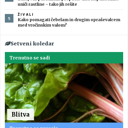
uniči rastline – tako jih rešite
ŽIVALI
Kako pomagati čebelam in drugim opraševalcem
med vročinskim valom?
Setveni koledar
Trenutno se sadi
Blitva