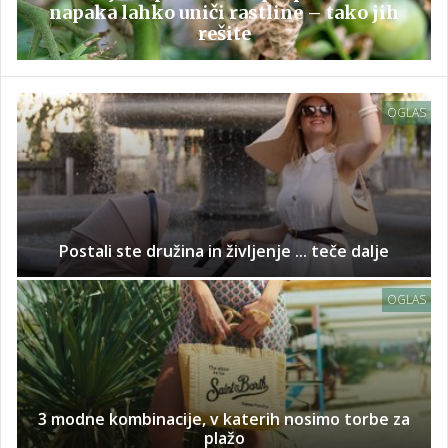
napaka lahko uniči rastline – tako jih
rešite
OGLAS
Postali ste družina in življenje ... teče dalje
OGLAS
3 modne kombinacije, v katerih nosimo torbe za
plažo