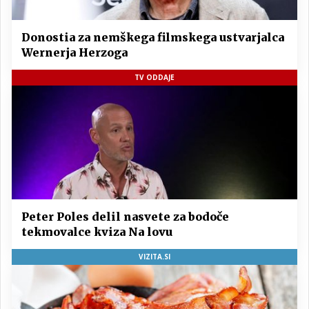
Donostia za nemškega filmskega ustvarjalca
Wernerja Herzoga
TV ODDAJE
Peter Poles delil nasvete za bodoče
tekmovalce kviza Na lovu
VIZITA.SI