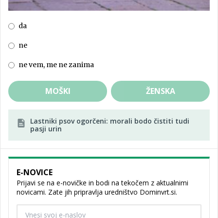
da
ne
ne vem, me ne zanima
MOŠKI
ŽENSKA
Lastniki psov ogorčeni: morali bodo čistiti tudi
pasji urin
E-NOVICE
Prijavi se na e-novičke in bodi na tekočem z aktualnimi
novicami. Zate jih pripravlja uredništvo Dominvrt.si.