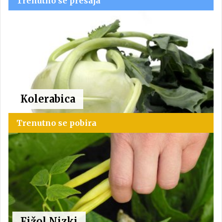
Trenutno se presaja
Kolerabica
Trenutno se pobira
Fižol Nizki