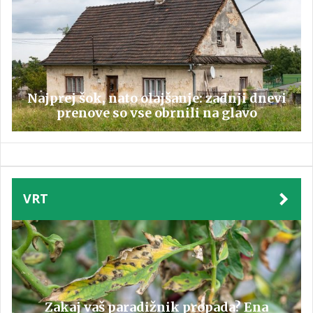
Najprej šok, nato olajšanje: zadnji dnevi
prenove so vse obrnili na glavo
VRT
Zakaj vaš paradižnik propada? Ena