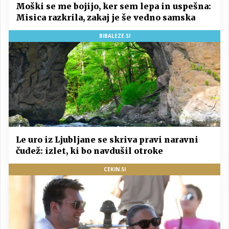
Moški se me bojijo, ker sem lepa in uspešna:
Misica razkrila, zakaj je še vedno samska
BIBALEZE.SI
Le uro iz Ljubljane se skriva pravi naravni
čudež: izlet, ki bo navdušil otroke
CEKIN.SI