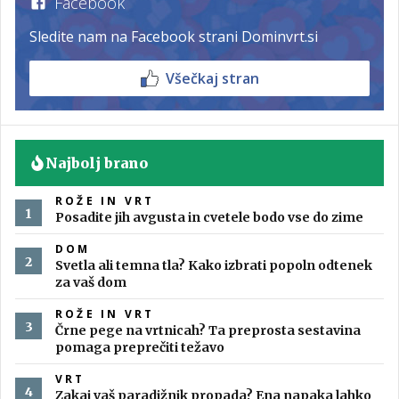
Facebook
Sledite nam na Facebook strani Dominvrt.si
Všečkaj stran
Najbolj brano
ROŽE IN VRT
Posadite jih avgusta in cvetele bodo vse do zime
DOM
Svetla ali temna tla? Kako izbrati popoln odtenek
za vaš dom
ROŽE IN VRT
Črne pege na vrtnicah? Ta preprosta sestavina
pomaga preprečiti težavo
VRT
Zakaj vaš paradižnik propada? Ena napaka lahko