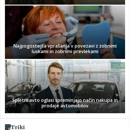
Najpogostejša vprašanja v povezavi z zobnimi
luskami in zobnimi prevlekami
OGLAS
Spletni avto oglasi spreminjajo način nakupa in
prodaje avtomobilov
Triki