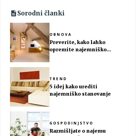
Sorodni članki
OBNOVA
Preverite, kako lahko
opremite najemniško
stanovanje
TREND
5 idej kako urediti
najemniško stanovanje
GOSPODINJSTVO
Razmišljate o najemu