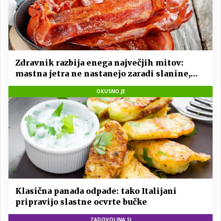
Zdravnik razbija enega največjih mitov:
mastna jetra ne nastanejo zaradi slanine,
temveč zaradi živila, ki ga imamo vsi radi
OKUSNO.JE
Klasična panada odpade: tako Italijani
pripravijo slastne ocvrte bučke
ZADOVOLJNA.SI