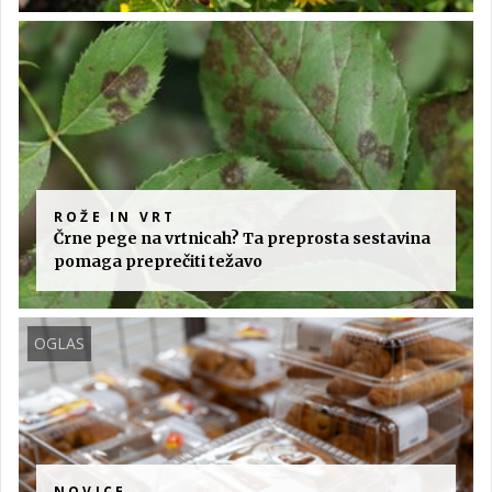
ROŽE IN VRT
Črne pege na vrtnicah? Ta preprosta sestavina
pomaga preprečiti težavo
OGLAS
NOVICE