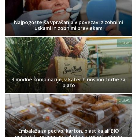
Najpogostejša vprašanja v povezavi z zobnimi
luskami in zobnimi prevlekami
OGLAS
3 modne kombinacije, v katerih nosimo torbe za
plažo
OGLAS
Embalaža za pecivo: karton, plastika ali BIO
material – primerjava glede na izgled, ceno in