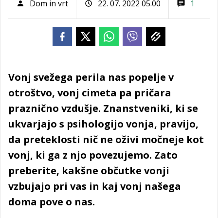
Dom in vrt
22. 07. 2022 05.00
1
Vonj svežega perila nas popelje v
otroštvo, vonj cimeta pa pričara
praznično vzdušje. Znanstveniki, ki se
ukvarjajo s psihologijo vonja, pravijo,
da preteklosti nič ne oživi močneje kot
vonj, ki ga z njo povezujemo. Zato
preberite, kakšne občutke vonji
vzbujajo pri vas in kaj vonj našega
doma pove o nas.