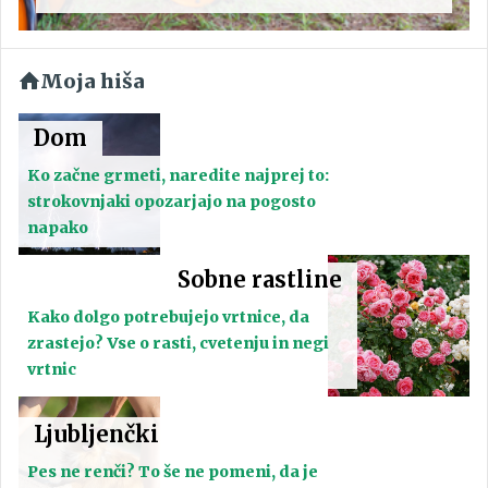
Moja hiša
Dom
Ko začne grmeti, naredite najprej to:
strokovnjaki opozarjajo na pogosto
napako
Sobne rastline
Kako dolgo potrebujejo vrtnice, da
zrastejo? Vse o rasti, cvetenju in negi
vrtnic
Ljubljenčki
Pes ne renči? To še ne pomeni, da je