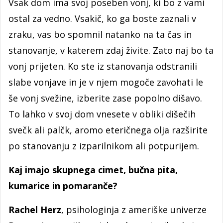
Vsak dom ima svoj poseben vonj, ki bo z vami
ostal za vedno. Vsakič, ko ga boste zaznali v
zraku, vas bo spomnil natanko na ta čas in
stanovanje, v katerem zdaj živite. Zato naj bo ta
vonj prijeten. Ko ste iz stanovanja odstranili
slabe vonjave in je v njem mogoče zavohati le
še vonj svežine, izberite zase popolno dišavo.
To lahko v svoj dom vnesete v obliki dišečih
svečk ali palčk, aromo eteričnega olja razširite
po stanovanju z izparilnikom ali potpurijem.
Kaj imajo skupnega cimet, bučna pita,
kumarice in pomaranče?
Rachel Herz
, psihologinja z ameriške univerze