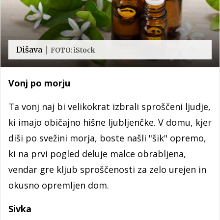
Dišava
FOTO: iStock
Vonj po morju
Ta vonj naj bi velikokrat izbrali sproščeni ljudje,
ki imajo običajno hišne ljubljenčke. V domu, kjer
diši po svežini morja, boste našli "šik" opremo,
ki na prvi pogled deluje malce obrabljena,
vendar gre kljub sproščenosti za zelo urejen in
okusno opremljen dom.
Sivka