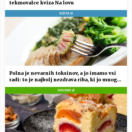
tekmovalce kviza Na lovu
VIZITA.SI
Polna je nevarnih toksinov, a jo imamo vsi
radi: to je najbolj nezdrava riba, ki jo mnogi
redno uživajo
OKUSNO.JE