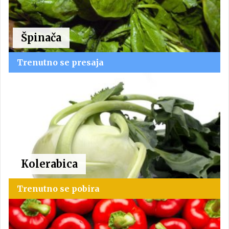
Špinača
Trenutno se presaja
Kolerabica
Trenutno se pobira