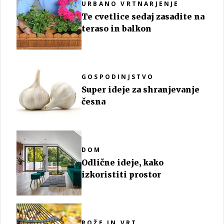
URBANO VRTNARJENJE
Te cvetlice sedaj zasadite na
teraso in balkon
GOSPODINJSTVO
Super ideje za shranjevanje
česna
DOM
Odlične ideje, kako
izkoristiti prostor
ROŽE IN VRT