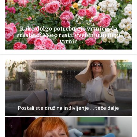
Kako dolgo potrebujejo vrtnice, da
zrastejo? Vse o rasti, cvetenju in negi
vrtnic
OGLAS
Postali ste družina in življenje ... teče dalje