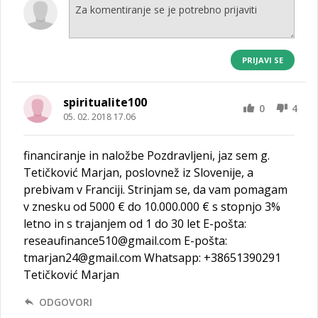
PRIJAVI SE
spiritualite100
0
4
05. 02. 2018 17.06
financiranje in naložbe Pozdravljeni, jaz sem g.
Tetičković Marjan, poslovnež iz Slovenije, a
prebivam v Franciji. Strinjam se, da vam pomagam
v znesku od 5000 € do 10.000.000 € s stopnjo 3%
letno in s trajanjem od 1 do 30 let E-pošta:
reseaufinance510@gmail.com E-pošta:
tmarjan24@gmail.com Whatsapp: +38651390291
Tetičković Marjan
ODGOVORI