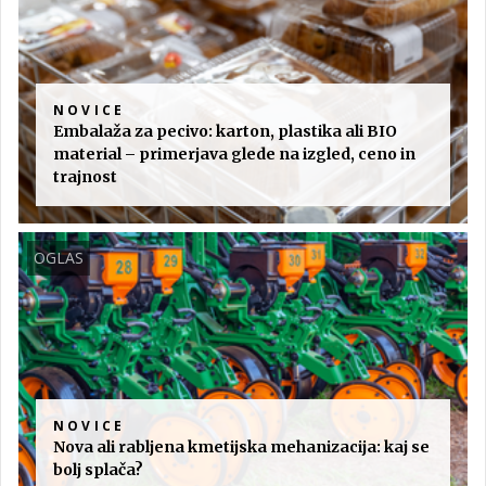
NOVICE
Embalaža za pecivo: karton, plastika ali BIO
material – primerjava glede na izgled, ceno in
trajnost
OGLAS
NOVICE
Nova ali rabljena kmetijska mehanizacija: kaj se
bolj splača?