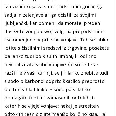
izpraznili koša za smeti, odstranili gnijočega
sadja in zelenjave ali ga očistili za svojimi
ljubljenčki, kar pomeni, da morate, preden
dosežete vonj po svoji želji, najprej odstraniti
vse omenjene neprijetne vonjave. Teh se lahko
lotite s čistilnimi sredstvi iz trgovine, posežete
pa lahko tudi po kisu in limoni, ki odlično
nevtralizirata slabe vonjave. Če so se te že
razširile v vaši kuhinji, se jih lahko znebite tudi
s sodo bikarbono: odprto škatlico preprosto
pustite v hladilniku. S sodo pa si lahko
pomagate tudi pri zamašenih odtokih, iz
katerih se vijejo vonjave: nekaj je stresite v
odtok in čeznjo zlijte manjšo količino kisa. Ta