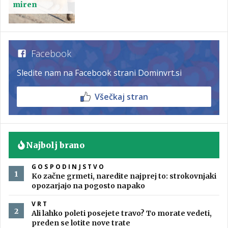
miren
Facebook
Sledite nam na Facebook strani Dominvrt.si
Všečkaj stran
Najbolj brano
GOSPODINJSTVO
Ko začne grmeti, naredite najprej to: strokovnjaki
opozarjajo na pogosto napako
VRT
Ali lahko poleti posejete travo? To morate vedeti,
preden se lotite nove trate