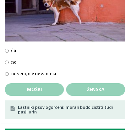
da
ne
ne vem, me ne zanima
MOŠKI
ŽENSKA
Lastniki psov ogorčeni: morali bodo čistiti tudi
pasji urin