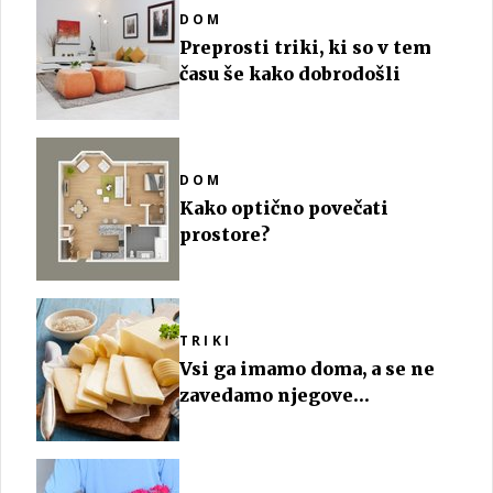
DOM
Preprosti triki, ki so v tem
času še kako dobrodošli
DOM
Kako optično povečati
prostore?
TRIKI
Vsi ga imamo doma, a se ne
zavedamo njegove
vsestranske uporabe