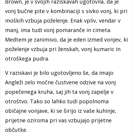
Brown, je v svojih raziskavah ugotovila, da je
vonj bučne pite v kombinaciji s sivko vonj, ki pri
moških vzbuja poželenje. Enak vpliv, vendar v
manj, ima tudi vonj pomaranče in cimeta.
Medtem je zanimivo, da je eden izmed vonjev, ki
poželenje vzbuja pri ženskah, vonj kumaric in
otroškega pudra.
V raziskavi je bilo ugotovljeno še, da imajo
Angleži zelo močne čustvene odzive na vonj
popečenega kruha, saj jih ta vonj zapelje v
otroštvo. Tako so lahko tudi popolnoma
običajne vonjave, ki se širijo iz vaše kuhinje,
prijetne oziroma pri vas vzbujajo prijetne
občutke.