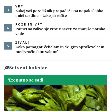
VRT
Zakaj vaš paradižnik propada? Ena napaka lahko
uniči rastline – tako jih rešite
ROŽE IN VRT
Pametno zalivanje vrta: nasveti za manjšo porabo
vode
ŽIVALI
Kako pomagati čebelam in drugim opraševalcem
med vročinskim valom?
Setveni koledar
Trenutno se sadi