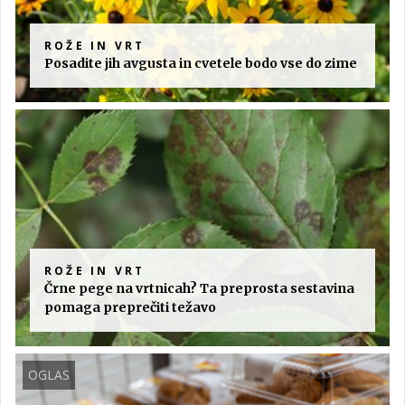
ROŽE IN VRT
Posadite jih avgusta in cvetele bodo vse do zime
ROŽE IN VRT
Črne pege na vrtnicah? Ta preprosta sestavina
pomaga preprečiti težavo
OGLAS