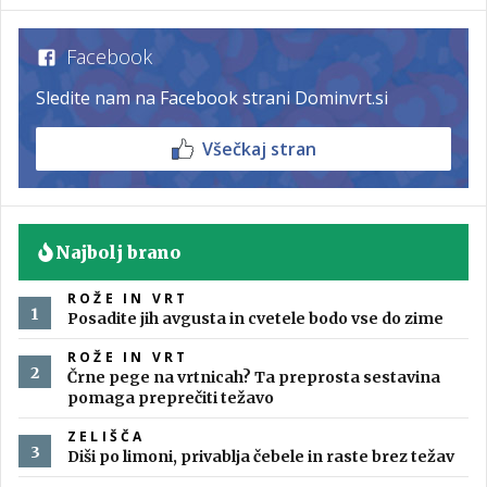
Facebook
Sledite nam na Facebook strani Dominvrt.si
Všečkaj stran
Najbolj brano
ROŽE IN VRT
Posadite jih avgusta in cvetele bodo vse do zime
ROŽE IN VRT
Črne pege na vrtnicah? Ta preprosta sestavina
pomaga preprečiti težavo
ZELIŠČA
Diši po limoni, privablja čebele in raste brez težav