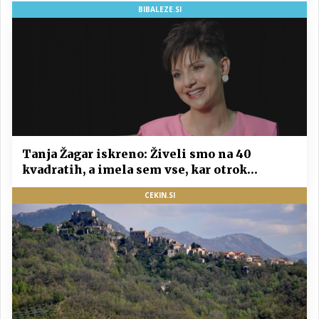
BIBALEZE.SI
Tanja Žagar iskreno: Živeli smo na 40
kvadratih, a imela sem vse, kar otrok
potrebuje
CEKIN.SI