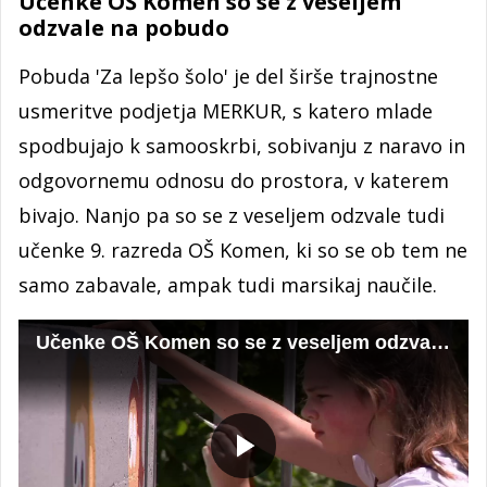
Učenke OŠ Komen so se z veseljem
odzvale na pobudo
Pobuda 'Za lepšo šolo' je del širše trajnostne
usmeritve podjetja MERKUR, s katero mlade
spodbujajo k samooskrbi, sobivanju z naravo in
odgovornemu odnosu do prostora, v katerem
bivajo. Nanjo pa so se z veseljem odzvale tudi
učenke 9. razreda OŠ Komen, ki so se ob tem ne
samo zabavale, ampak tudi marsikaj naučile.
Učenke OŠ Komen so se z veseljem odzvale na pobudo