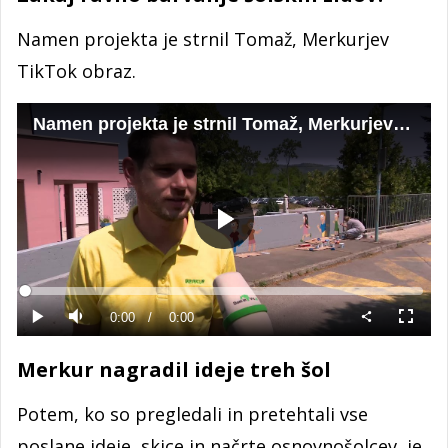
Namen projekta je strnil Tomaž, Merkurjev
TikTok obraz.
Namen projekta je strnil Tomaž, Merkurjev TikTok obraz.
Predvajaj
Loaded
:
0%
Current
0:00
/
Duration
0:00
Predvajaj
Tiho
Celoza
način
Time
Merkur nagradil ideje treh šol
Potem, ko so pregledali in pretehtali vse
poslane ideje, skice in načrte osnovnošolcev, je