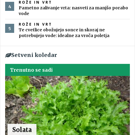
ROŽE IN VRT
Pametno zalivanje vrta: nasveti za manjšo porabo
vode
ROŽE IN VRT
Te cvetlice obožujejo sonce in skoraj ne
potrebujejo vode: idealne za vroča poletja
Setveni koledar
Trenutno se sadi
Solata