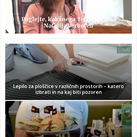
Poglejte, kakšnega 'ferrarija' ima
Natalija Verboten
OGLAS
Lepilo za ploščice v različnih prostorih – katero
izbrati in na kaj biti pozoren