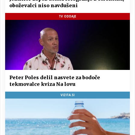
oboževalci niso navdušeni
TV ODDAJE
Peter Poles delil nasvete za bodoče
tekmovalce kviza Na lovu
VIZITA.SI