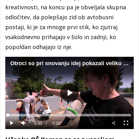
kreativnosti, na koncu pa je obveljala skupna
odločitev, da polepšajo zid ob avtobusni
postaji, ki je za mnoge prvi stik, ko zjutraj
vsakodnevno prihajajo v šolo in zadnji, ko
popoldan odhajajo iz nje.
Otroci so pri snovanju idej pokazali veliko kreativnosti.
Predvajaj
Loaded
:
0%
Current
0:00
/
Duration
0:00
Predvajaj
Tiho
Celoza
način
Time