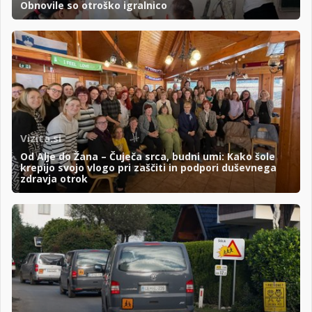
Obnovile so otroško igralnico
Vizita.si
Od Alje do Žana – Čuječa srca, budni umi: Kako šole
krepijo svojo vlogo pri zaščiti in podpori duševnega
zdravja otrok