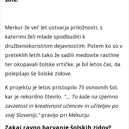
Merkur že več let ustvarja priložnosti, s
katerimi želi mlade spodbuditi k
družbenokoristnim dejavnostim. Potem ko so v
preteklih letih tako že sadili medovite rastline
ter okopavali šolske vrtičke, je bil letos čas, da
polepšajo še šolske zidove.
K projektu je letos pristopilo 73 osnovnih šol,
kar je rekordno število.
"... To kaže na izjemno
zavzetost in kreativnost učencev in učiteljev po
vsej Sloveniji,"
pravijo pri Mekurju.
Zakaj ravno barvanje šolskih zidov?