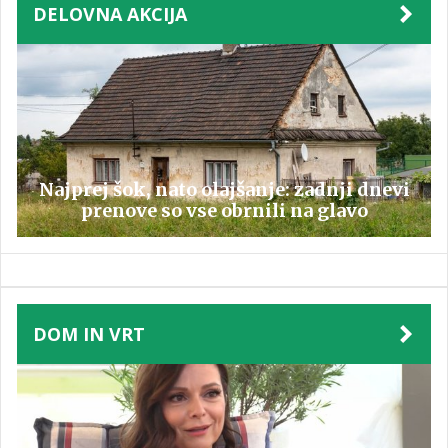
DELOVNA AKCIJA
Najprej šok, nato olajšanje: zadnji dnevi
prenove so vse obrnili na glavo
DOM IN VRT