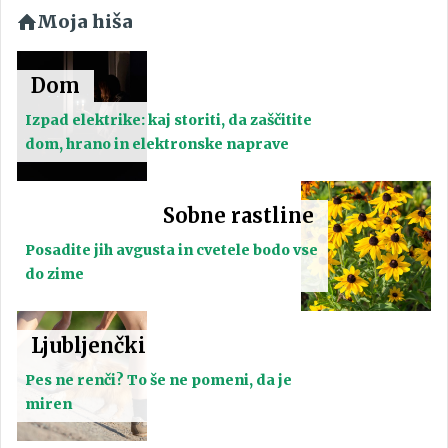
Moja hiša
Dom
Izpad elektrike: kaj storiti, da zaščitite
dom, hrano in elektronske naprave
Sobne rastline
Posadite jih avgusta in cvetele bodo vse
do zime
Ljubljenčki
Pes ne renči? To še ne pomeni, da je
miren