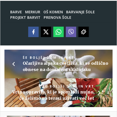
BARVE
MERKUR
OŠ KOMEN
BARVANJE ŠOLE
PROJEKT BARVIT
PRENOVA ŠOLE
ŠE BOLJŠI DOM IN VRT
Očarljiva alpska cvetlica, ki se odlično
obnese na domačem skalnjaku
ŠE BOLJŠI DOM IN VRT
Vrtno opravilo, ki je spomladi nujno,
če želimo na terasi uživati več let