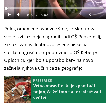
Predvajaj
Loaded
:
0%
Current
0:00
/
Duration
0:00
Predvajaj
Tiho
Celoza
način
Time
Poleg omenjene osnovne šole, je Merkur za
svoje izvirne ideje nagradil tudi OŠ Podzemelj,
ki so si zamislili obnovo lesene hiške na
šolskem igrišču ter podružnično OŠ Kebelj v
Oplotnici, kjer bo z uporabo barv na novo
zaživela njihova učilnica za geografijo.
PREBERI ŠE
Vrtno opravilo, ki je spomladi
nujno, če želimo na terasi uživati
več let