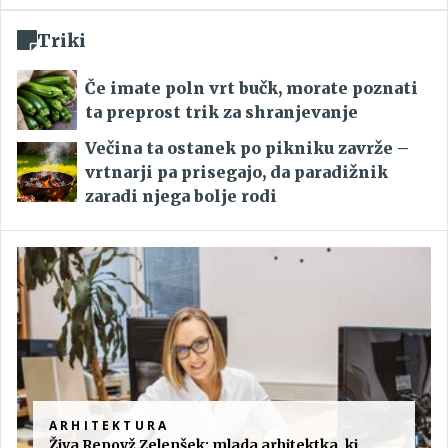
Triki
Če imate poln vrt bučk, morate poznati
ta preprost trik za shranjevanje
Večina ta ostanek po pikniku zavrže –
vrtnarji pa prisegajo, da paradižnik
zaradi njega bolje rodi
ARHITEKTURA
Živa Repovž Zelenšek: mlada arhitektka, ki