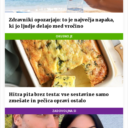
Zdravniki opozarjajo: to je največja napaka,
ki jo ljudje delajo med vročino
OKUSNO.JE
Hitra pita brez testa: vse sestavine samo
zmešate in pečica opravi ostalo
ZADOVOLJNA.SI