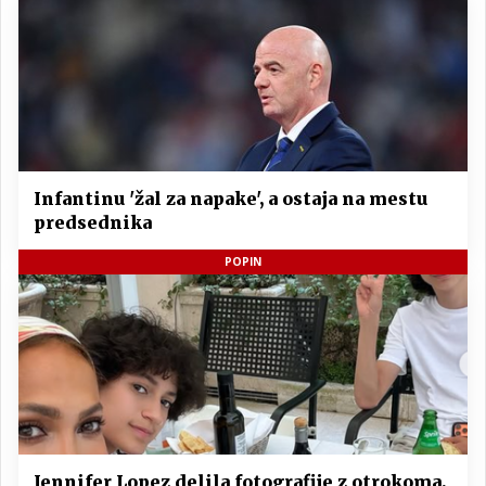
Infantinu 'žal za napake', a ostaja na mestu
predsednika
POPIN
Jennifer Lopez delila fotografije z otrokoma,