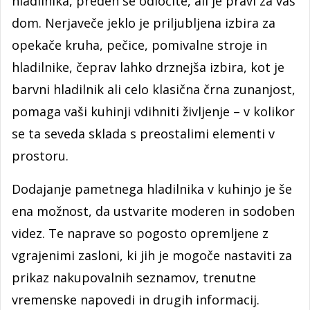
hladilnika, preden se odločite, ali je pravi za vaš
dom. Nerjaveče jeklo je priljubljena izbira za
opekače kruha, pečice, pomivalne stroje in
hladilnike, čeprav lahko drznejša izbira, kot je
barvni hladilnik ali celo klasična črna zunanjost,
pomaga vaši kuhinji vdihniti življenje – v kolikor
se ta seveda sklada s preostalimi elementi v
prostoru.
Dodajanje pametnega hladilnika v kuhinjo je še
ena možnost, da ustvarite moderen in sodoben
videz. Te naprave so pogosto opremljene z
vgrajenimi zasloni, ki jih je mogoče nastaviti za
prikaz nakupovalnih seznamov, trenutne
vremenske napovedi in drugih informacij.