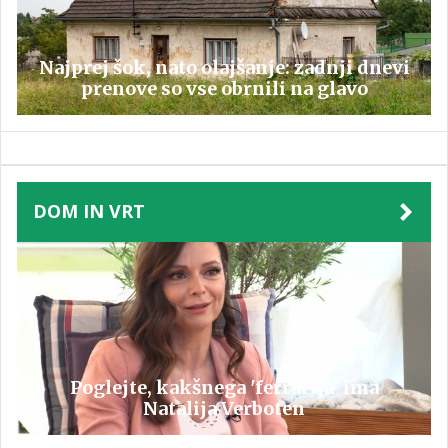
Najprej šok, nato olajšanje: zadnji dnevi
prenove so vse obrnili na glavo
DOM IN VRT
Poglejte, kakšnega 'ferrarija' ima
Natalija Verboten