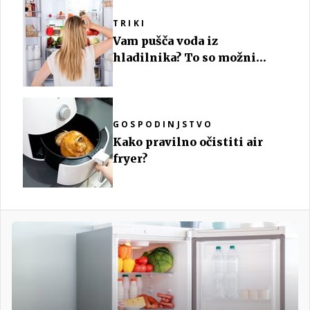
TRIKI
Vam pušča voda iz
hladilnika? To so možni
razlogi
GOSPODINJSTVO
Kako pravilno očistiti air
fryer?