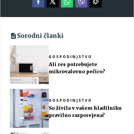
Sorodni članki
GOSPODINJSTVO
Ali res potrebujete
mikrovalovno pečico?
GOSPODINJSTVO
So živila v vašem hladilniku
pravilno razporejena?