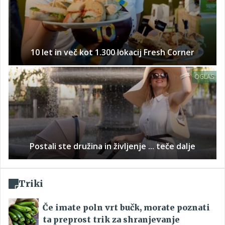
10 let in več kot 1.300 lokacij Fresh Corner
OGLAS
Postali ste družina in življenje ... teče dalje
Triki
Če imate poln vrt bučk, morate poznati
ta preprost trik za shranjevanje