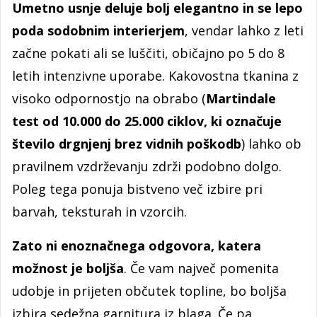
Umetno usnje deluje bolj elegantno in se lepo
poda sodobnim interierjem
, vendar lahko z leti
začne pokati ali se luščiti, običajno po 5 do 8
letih intenzivne uporabe. Kakovostna tkanina z
visoko odpornostjo na obrabo (
Martindale
test od 10.000 do 25.000 ciklov, ki označuje
število drgnjenj brez vidnih poškodb
) lahko ob
pravilnem vzdrževanju zdrži podobno dolgo.
Poleg tega ponuja bistveno več izbire pri
barvah, teksturah in vzorcih.
Zato ni enoznačnega odgovora, katera
možnost je boljša
. Če vam največ pomenita
udobje in prijeten občutek topline, bo boljša
izbira sedežna garnitura iz blaga. Če pa