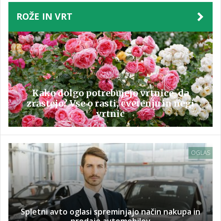
ROŽE IN VRT
Kako dolgo potrebujejo vrtnice, da
zrastejo? Vse o rasti, cvetenju in negi
vrtnic
OGLAS
Spletni avto oglasi spreminjajo način nakupa in