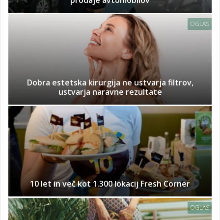
prodaje avtomobilov
OGLAS
Dobra estetska kirurgija ne ustvarja filtrov,
ustvarja naravne rezultate
10 let in več kot 1.300 lokacij Fresh Corner
OGLAS