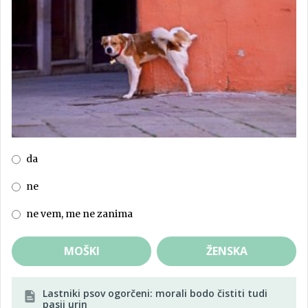
da
ne
ne vem, me ne zanima
MOŠKI
ŽENSKA
Lastniki psov ogorčeni: morali bodo čistiti tudi
pasji urin