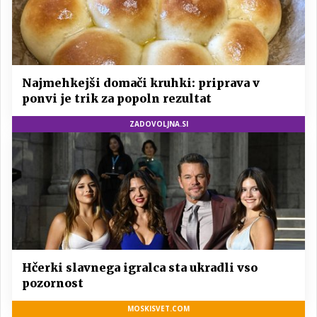
Najmehkejši domači kruhki: priprava v
ponvi je trik za popoln rezultat
ZADOVOLJNA.SI
Hčerki slavnega igralca sta ukradli vso
pozornost
MOSKISVET.COM