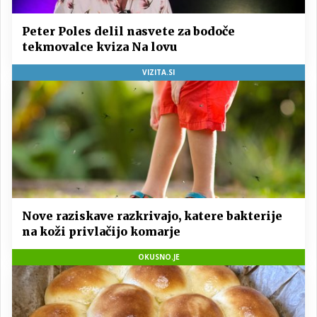
Peter Poles delil nasvete za bodoče
tekmovalce kviza Na lovu
VIZITA.SI
Nove raziskave razkrivajo, katere bakterije
na koži privlačijo komarje
OKUSNO.JE