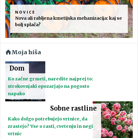
NOVICE
Nova ali rabljena kmetijska mehanizacija: kaj se
bolj splača?
Moja hiša
Dom
Ko začne grmeti, naredite najprej to:
strokovnjaki opozarjajo na pogosto
napako
Sobne rastline
Kako dolgo potrebujejo vrtnice, da
zrastejo? Vse o rasti, cvetenju in negi
vrtnic