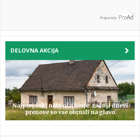
Priporoča
DELOVNA AKCIJA
Najprej šok, nato olajšanje: zadnji dnevi
prenove so vse obrnili na glavo