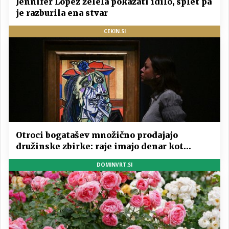
Jennifer Lopez želela pokazati idilo, splet pa
je razburila ena stvar
CEKIN.SI
Otroci bogatašev množično prodajajo
družinske zbirke: raje imajo denar kot
umetnine
DOMINVRT.SI