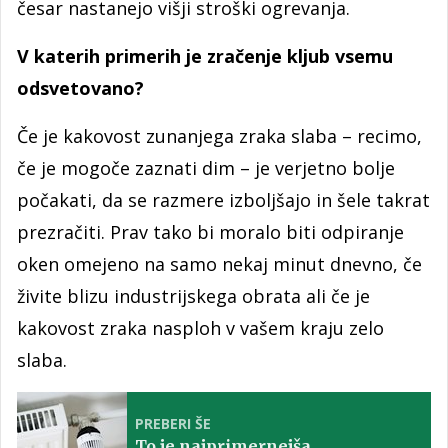
česar nastanejo višji stroški ogrevanja.
V katerih primerih je zračenje kljub vsemu
odsvetovano?
Če je kakovost zunanjega zraka slaba – recimo,
če je mogoče zaznati dim – je verjetno bolje
počakati, da se razmere izboljšajo in šele takrat
prezračiti. Prav tako bi moralo biti odpiranje
oken omejeno na samo nekaj minut dnevno, če
živite blizu industrijskega obrata ali če je
kakovost zraka nasploh v vašem kraju zelo
slaba.
PREBERI ŠE
To je najprimernejša