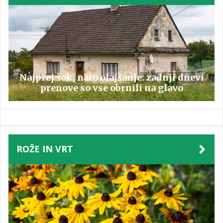
Najprej šok, nato olajšanje: zadnji dnevi
prenove so vse obrnili na glavo
ROŽE IN VRT