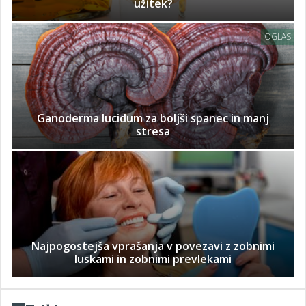
užitek?
OGLAS
Ganoderma lucidum za boljši spanec in manj
stresa
Najpogostejša vprašanja v povezavi z zobnimi
luskami in zobnimi prevlekami