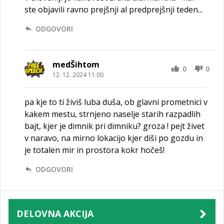
ste objavili ravno prejšnji al predprejšnji teden...
ODGOVORI
medŠihtom
0
0
12. 12. 2024 11.00
pa kje to ti živiš luba duša, ob glavni prometnici v
kakem mestu, strnjeno naselje starih razpadlih
bajt, kjer je dimnik pri dimniku? groza ! pejt živet
v naravo, na mirno lokacijo kjer diši po gozdu in
je totalen mir in prostora kokr hočeš!
ODGOVORI
DELOVNA AKCIJA