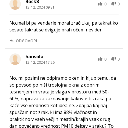
Rock8
0
0
13. 12. 2024 09.31
No,mal bi pa vendarle moral zračit,kaj pa takrat ko
sesate,takrat se dviguje prah očem neviden
ODGOVORI
hansola
0
0
12. 12. 2024 17.26
No, mi pozimi ne odpiramo oken in kljub temu, da
so povsod po hiši troslojna okna z dobrim
tesnenjem in vrata je vlaga v prostoru med 50-
60%, naprava za zaznavanje kakovosti zraka pa
kaže vse vrednosti kot idealne. Zdaj pa kaj naj
spuščam not zrak, ki ima 88% vlažnost in
praktično v vseh večjih mestih/krajih vsak drug
dan povečano vrednost PM10 delcev v zraku? To