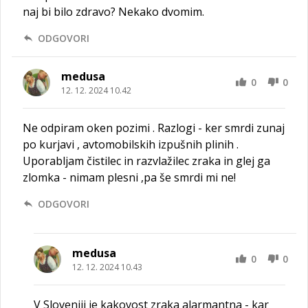
naj bi bilo zdravo? Nekako dvomim.
ODGOVORI
medusa
0
0
12. 12. 2024 10.42
Ne odpiram oken pozimi . Razlogi - ker smrdi zunaj
po kurjavi , avtomobilskih izpušnih plinih .
Uporabljam čistilec in razvlažilec zraka in glej ga
zlomka - nimam plesni ,pa še smrdi mi ne!
ODGOVORI
medusa
0
0
12. 12. 2024 10.43
V Sloveniji je kakovost zraka alarmantna - kar