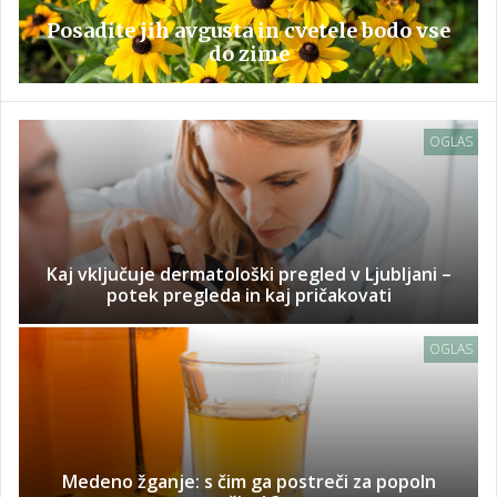
Posadite jih avgusta in cvetele bodo vse
do zime
OGLAS
Kaj vključuje dermatološki pregled v Ljubljani –
potek pregleda in kaj pričakovati
OGLAS
Medeno žganje: s čim ga postreči za popoln