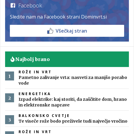
Facebook
Sledite nam na Facebook strani Dominvrt.si
Všečkaj stran
Najbolj brano
ROŽE IN VRT
Pametno zalivanje vrta: nasveti za manjšo porabo
vode
ENERGETIKA
Izpad elektrike: kaj storiti, da zaščitite dom, hrano
in elektronske naprave
BALKONSKO CVETJE
Te viseče rože bodo preživele tudi največjo vročino
ROŽE IN VRT