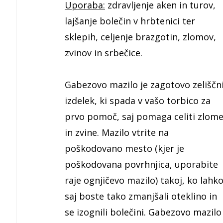
Uporaba:
zdravljenje aken in turov,
lajšanje bolečin v hrbtenici ter
sklepih, celjenje brazgotin, zlomov,
zvinov in srbečice.
Gabezovo mazilo je zagotovo zeliščn
izdelek, ki spada v vašo torbico za
prvo pomoč, saj pomaga celiti zlom
in zvine. Mazilo vtrite na
poškodovano mesto (kjer je
poškodovana povrhnjica, uporabite
raje ognjičevo mazilo) takoj, ko lahko
saj boste tako zmanjšali oteklino in
se izognili bolečini. Gabezovo mazilo