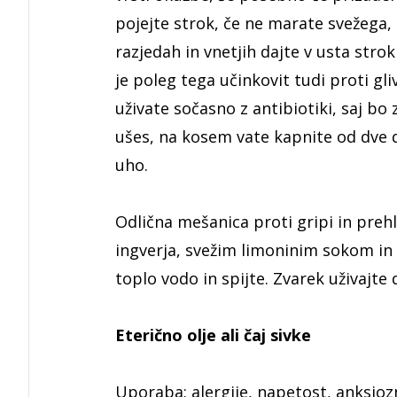
pojejte strok, če ne marate svežega, 
razjedah in vnetjih dajte v usta stro
je poleg tega učinkovit tudi proti g
uživate sočasno z antibiotiki, saj bo
ušes, na kosem vate kapnite od dve do
uho.
Odlična mešanica proti gripi in prehl
ingverja, svežim limoninim sokom in 
toplo vodo in spijte. Zvarek uživajte 
Eterično olje ali čaj sivke
Uporaba:
alergije, napetost, anksiozn