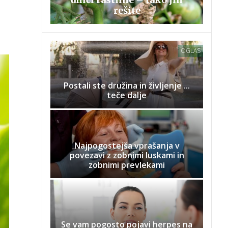
rešite
OGLAS
Postali ste družina in življenje ...
teče dalje
Najpogostejša vprašanja v
povezavi z zobnimi luskami in
zobnimi prevlekami
Se vam pogosto pojavi herpes na