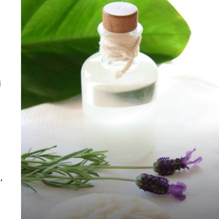
i
e
,