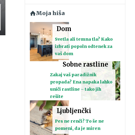
Moja hiša
Dom
Svetla ali temna tla? Kako
izbrati popoln odtenek za
vaš dom
Sobne rastline
Zakaj vaš paradižnik
propada? Ena napaka lahko
uniči rastline – tako jih
rešite
Ljubljenčki
Pes ne renči? To še ne
pomeni, da je miren