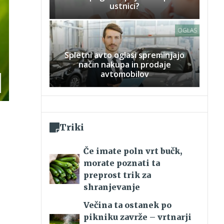
ustnici?
OGLAS
Spletni avto oglasi spreminjajo
način nakupa in prodaje
avtomobilov
Triki
Če imate poln vrt bučk,
morate poznati ta
preprost trik za
shranjevanje
Večina ta ostanek po
pikniku zavrže – vrtnarji