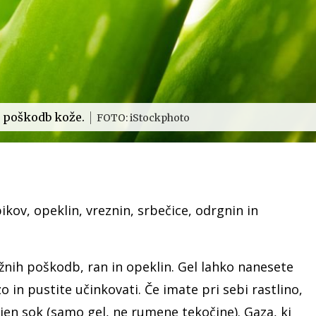
u poškodb kože.
FOTO: iStockphoto
pikov, opeklin, vreznin, srbečice, odrgnin in
ožnih poškodb, ran in opeklin. Gel lahko nanesete
 in pustite učinkovati. Če imate pri sebi rastlino,
 njen sok (samo gel, ne rumene tekočine). Gaza, ki