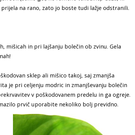
prijela na rano, zato jo boste tudi lažje odstranili.
ih, mišicah in pri lajšanju bolečin ob zvinu. Gela
nah!
škodovan sklep ali mišico takoj, saj zmanjša
ita je pri celjenju modric in zmanjševanju bolečin
prekrvavitev v poškodovanem predelu in ga ogreje.
 mazilo prvič uporabite nekoliko bolj previdno.