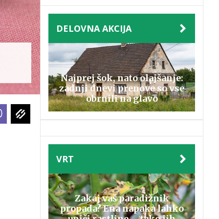
DELOVNA AKCIJA
Najprej šok, nato olajšanje:
zadnji dnevi prenove so vse
obrnili na glavo
VRT
Zakaj vaš paradižnik
propada? Ena napaka lahko
uniči rastline – tako jih