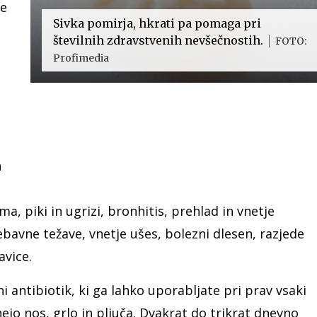
je
Sivka pomirja, hkrati pa pomaga pri
številnih zdravstvenih nevšečnostih.
FOTO:
Profimedia
h
a, piki in ugrizi, bronhitis, prehlad in vnetje
rebavne težave, vnetje ušes, bolezni dlesen, razjede
avice.
i antibiotik, ki ga lahko uporabljate pri prav vsaki
ejo nos, grlo in pljuča. Dvakrat do trikrat dnevno