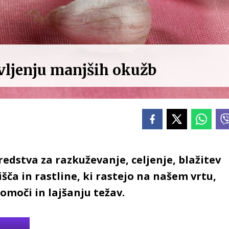
avljenju manjših okužb
sredstva za razkuževanje, celjenje, blažitev
išča in rastline, ki rastejo na našem vrtu,
omoči in lajšanju težav.