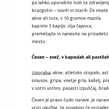
pa lahko uporabite tudi za zdravljen
brazgotin – novih in starih. Če imate
akne ali ture, v 10 gramov mazila
kapnite 5 kapljic olja čajevca,
premešajte in nanesite na prizadeto
mesto.
Česen – svež, v kapsulah ali pastila
Uporaba:
akne, atletsko stopalo, astm
sinusov, gripa, vnetje grla, kašelj, p
v ustni votlini, pasasti izpuščaj, brad
Česen je pravo čudo narave. Je naravn
vrsti okužbe, še posebno če prizaden