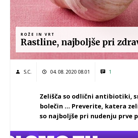
ROŽE IN VRT
Rastline, najboljše pri zdr
S.C.
04. 08. 2020 08.01
1
Zelišča so odlični antibiotiki, 
bolečin … Preverite, katera zel
so najboljše pri nudenju prve p