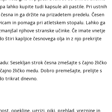
pa lahko kupite tudi kapsule ali pastile. Pri ustnih
k česna in ga držite na prizadetem predelu. Česen
livicam in pomaga pri atletskem stopalu. Lahko ga
 zmanjšal njihove stranske učinke. Če imate vnetje
 štiri kapljice česnovega olja in z njo prekrijte
adu: Sesekljan strok česna zmešajte s čajno žličko
čajno žličko medu. Dobro premešajte, prelijte s
do trikrat dnevno.
ost, opekline, ugrizi, piki, prehlad, vreznine in