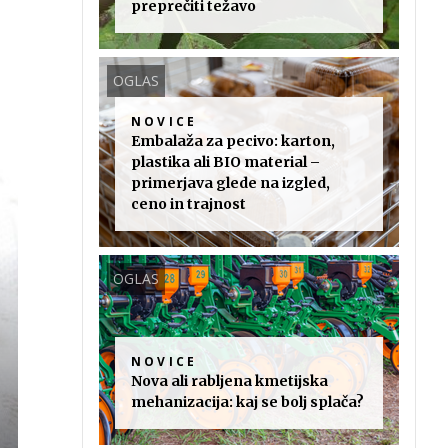
preprečiti težavo
OGLAS
NOVICE
Embalaža za pecivo: karton,
plastika ali BIO material –
primerjava glede na izgled,
ceno in trajnost
OGLAS
NOVICE
Nova ali rabljena kmetijska
mehanizacija: kaj se bolj splača?