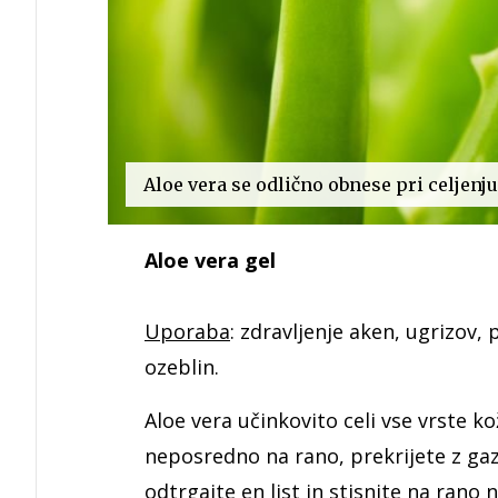
Aloe vera se odlično obnese pri celjenj
Aloe vera gel
Uporaba
: zdravljenje aken, ugrizov, 
ozeblin.
Aloe vera učinkovito celi vse vrste k
neposredno na rano, prekrijete z gazo
odtrgajte en list in stisnite na rano