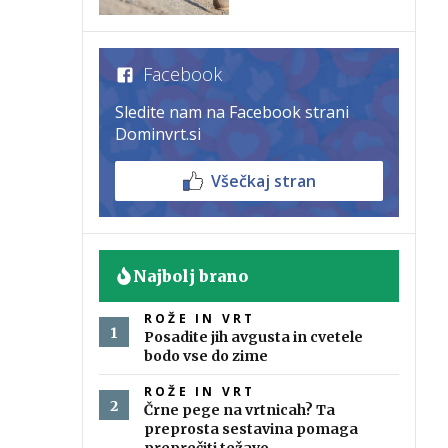
Facebook
Sledite nam na Facebook strani
Dominvrt.si
Všečkaj stran
Najbolj brano
ROŽE IN VRT
Posadite jih avgusta in cvetele
bodo vse do zime
ROŽE IN VRT
Črne pege na vrtnicah? Ta
preprosta sestavina pomaga