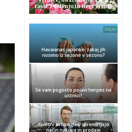
rasti, cvetenju in negi vrtnic
OGLAS
Havaianas japonke: zakaj jih
nosimo iz sezone v sezono?
Se vam pogosto pojavi herpes na
ustnici?
OGLAS
Spletni avto oglasi spreminjajo
način nakupa in prodaje