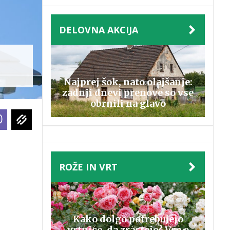
DELOVNA AKCIJA
Najprej šok, nato olajšanje:
zadnji dnevi prenove so vse
obrnili na glavo
ROŽE IN VRT
Kako dolgo potrebujejo
vrtnice, da zrastejo? Vse o