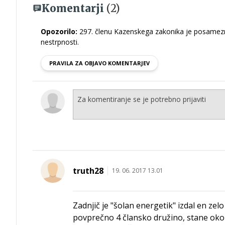
Komentarji
(2)
Opozorilo:
297. členu Kazenskega zakonika je posamezni
nestrpnosti.
PRAVILA ZA OBJAVO KOMENTARJEV
truth28
19. 06. 2017 13.01
Zadnjič je "šolan energetik" izdal en z
povprečno 4 člansko družino, stane okoli