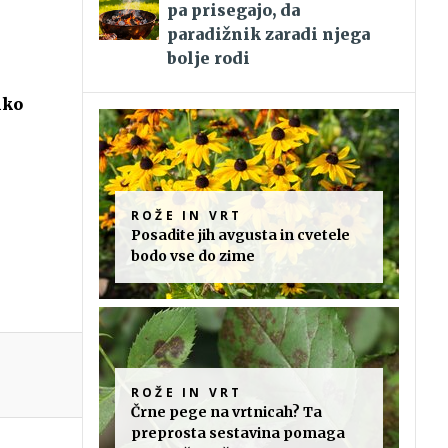
pa prisegajo, da
paradižnik zaradi njega
bolje rodi
hko
ROŽE IN VRT
Posadite jih avgusta in cvetele
bodo vse do zime
ROŽE IN VRT
Črne pege na vrtnicah? Ta
preprosta sestavina pomaga