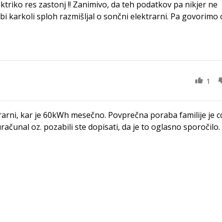
lektriko res zastonj !! Zanimivo, da teh podatkov pa nikjer ne
bi karkoli sploh razmišljal o sončni elektrarni. Pa govorimo 
1
arni, kar je 60kWh mesečno. Povprečna poraba familije je c
računal oz. pozabili ste dopisati, da je to oglasno sporočilo.