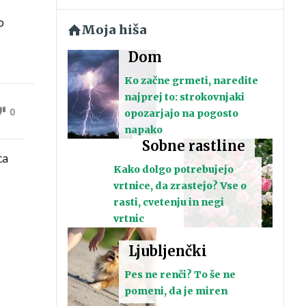
o
Moja hiša
Dom
Ko začne grmeti, naredite
najprej to: strokovnjaki
0
opozarjajo na pogosto
napako
Sobne rastline
ca
Kako dolgo potrebujejo
vrtnice, da zrastejo? Vse o
rasti, cvetenju in negi
vrtnic
Ljubljenčki
Pes ne renči? To še ne
pomeni, da je miren