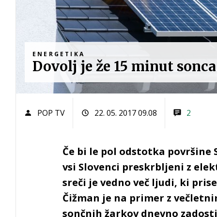
ENERGETIKA
Dovolj je že 15 minut sonca
POP TV
22. 05. 2017 09.08
2
Če bi le pol odstotka površine 
vsi Slovenci preskrbljeni z ele
sreči je vedno več ljudi, ki pri
Čižman je na primer z večletn
sončnih žarkov dnevno zadosti