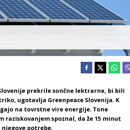
Slovenije prekrile sončne lektrarne, bi bili
ktriko, ugotavlja Greenpeace Slovenija. K
segajo na tovrstne vire energije. Tone
im raziskovanjem spoznal, da že 15 minut
 njegove potrebe.