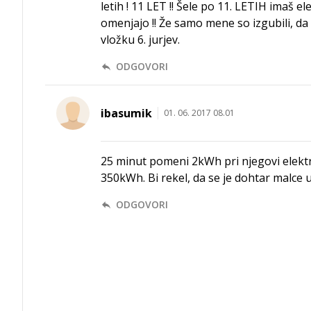
letih ! 11 LET !! Šele po 11. LETIH imaš e
omenjajo !! Že samo mene so izgubili, da 
vložku 6. jurjev.
ODGOVORI
ibasumik
01. 06. 2017 08.01
25 minut pomeni 2kWh pri njegovi elektr
350kWh. Bi rekel, da se je dohtar malce u
ODGOVORI