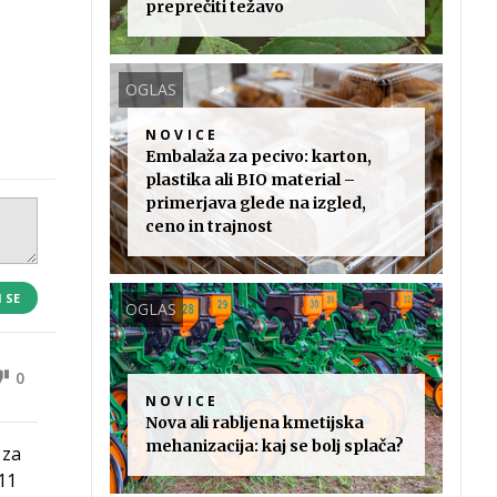
preprečiti težavo
OGLAS
NOVICE
Embalaža za pecivo: karton,
plastika ali BIO material –
primerjava glede na izgled,
ceno in trajnost
I SE
OGLAS
0
NOVICE
Nova ali rabljena kmetijska
mehanizacija: kaj se bolj splača?
 za
 11