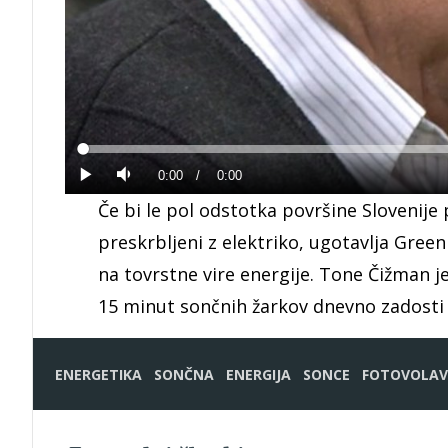
Loaded
:
0%
Current
0:00
/
Duration
0:00
Predvajaj
Tiho
Če bi le pol odstotka površine Slovenije p
Time
preskrbljeni z elektriko, ugotavlja Greenp
na tovrstne vire energije. Tone Čižman j
15 minut sončnih žarkov dnevno zadosti
ENERGETIKA
SONČNA
ENERGIJA
SONCE
FOTOVOLAV