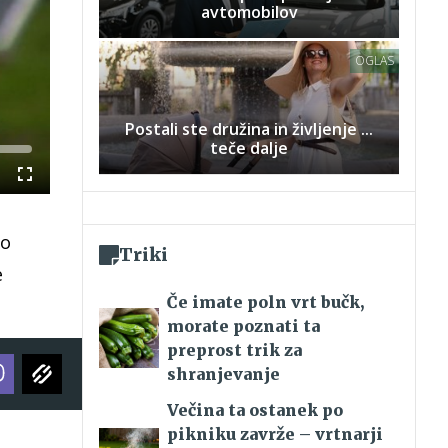
avtomobilov
OGLAS
Postali ste družina in življenje ...
teče dalje
Celozaslonski
način
jo
Triki
e
Če imate poln vrt bučk,
morate poznati ta
preprost trik za
shranjevanje
Večina ta ostanek po
pikniku zavrže – vrtnarji