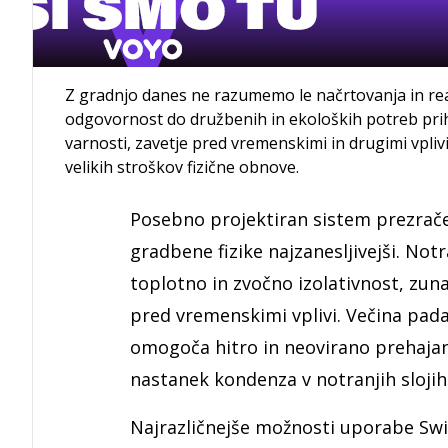
Z gradnjo danes ne razumemo le načrtovanja in real
odgovornost do družbenih in ekoloških potreb prih
varnosti, zavetje pred vremenskimi in drugimi vpliv
velikih stroškov fizične obnove.
Posebno projektiran sistem prezra
gradbene fizike najzanesljivejši. Notr
toplotno in zvočno izolativnost, zun
pred vremenskimi vplivi. Večina pada
omogoča hitro in neovirano prehajanj
nastanek kondenza v notranjih slojih
Najrazličnejše možnosti uporabe Swi