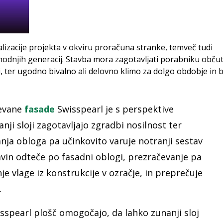
izacije projekta v okviru proračuna stranke, temveč tudi
odnjih generacij. Stavba mora zagotavljati porabniku obču
i, ter ugodno bivalno ali delovno klimo za dolgo obdobje in 
čevane
fasade
Swisspearl je s perspektive
anji sloji zagotavljajo zgradbi nosilnost ter
anja obloga pa učinkovito varuje notranji sestav
vin odteče po fasadni oblogi, prezračevanje pa
e vlage iz konstrukcije v ozračje, in preprečuje
.
sspearl plošč omogočajo, da lahko zunanji sloj