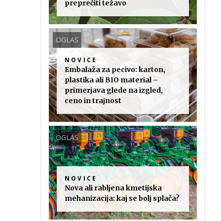
preprečiti težavo
OGLAS
NOVICE
Embalaža za pecivo: karton,
plastika ali BIO material –
primerjava glede na izgled,
ceno in trajnost
OGLAS
NOVICE
Nova ali rabljena kmetijska
mehanizacija: kaj se bolj splača?