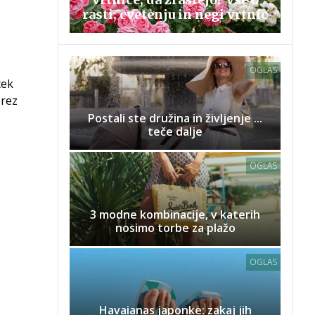
rasti, cvetenju in negi vrtnic
OGLAS
tek
brez
Postali ste družina in življenje ...
teče dalje
OGLAS
3 modne kombinacije, v katerih
nosimo torbe za plažo
OGLAS
Havaianas japonke: zakaj jih