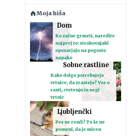
Moja hiša
Dom
Ko začne grmeti, naredite
najprej to: strokovnjaki
opozarjajo na pogosto
napako
Sobne rastline
Kako dolgo potrebujejo
vrtnice, da zrastejo? Vse o
rasti, cvetenju in negi
vrtnic
Ljubljenčki
Pes ne renči? To še ne
pomeni, da je miren