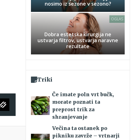
nosimo iz sezone v sezono?
OGLAS
Dobra estetska kirurgija ne
ustvarja filtrov, ustvarja naravne
rezultate
Triki
Če imate poln vrt bučk,
morate poznati ta
preprost trik za
shranjevanje
Večina ta ostanek po
pikniku zavrže – vrtnarji