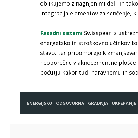
oblikujemo z nagnjenimi deli, in tak
integracija elementov za senčenje, ki
Fasadni sistemi
Swisspearl z ustrez
energetsko in stroškovno učinkovito
stavb, ter pripomorejo k zmanjševan
neoporečne vlaknocementne plošče 
počutju kakor tudi naravnemu in so
ENERGIJSKO
ODGOVORNA
GRADNJA
UKREPANJE