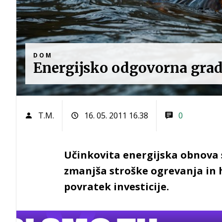
DOM
Energijsko odgovorna gradn
T.M.
16. 05. 2011 16.38
0
Učinkovita energijska obnova 
zmanjša stroške ogrevanja in 
povratek investicije.