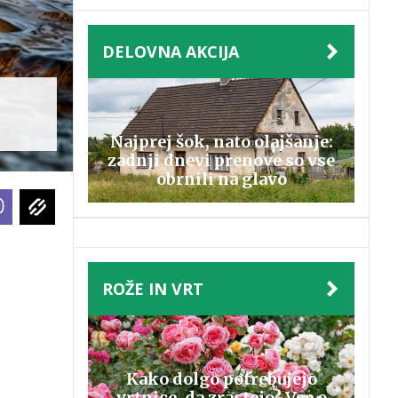
DELOVNA AKCIJA
Najprej šok, nato olajšanje:
zadnji dnevi prenove so vse
obrnili na glavo
ROŽE IN VRT
Kako dolgo potrebujejo
vrtnice, da zrastejo? Vse o