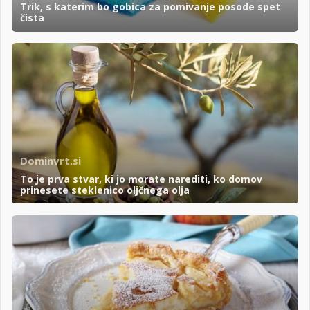
Trik, s katerim bo gobica za pomivanje posode spet
čista
Dominvrt.si
To je prva stvar, ki jo morate narediti, ko domov
prinesete steklenico oljčnega olja