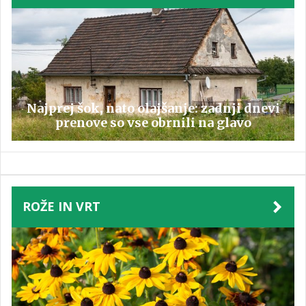
Najprej šok, nato olajšanje: zadnji dnevi
prenove so vse obrnili na glavo
ROŽE IN VRT