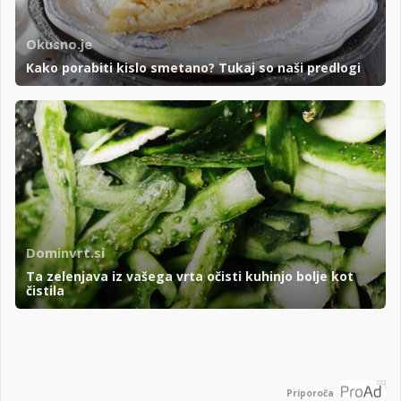
Okusno.je
Kako porabiti kislo smetano? Tukaj so naši predlogi
Dominvrt.si
Ta zelenjava iz vašega vrta očisti kuhinjo bolje kot
čistila
Priporoča