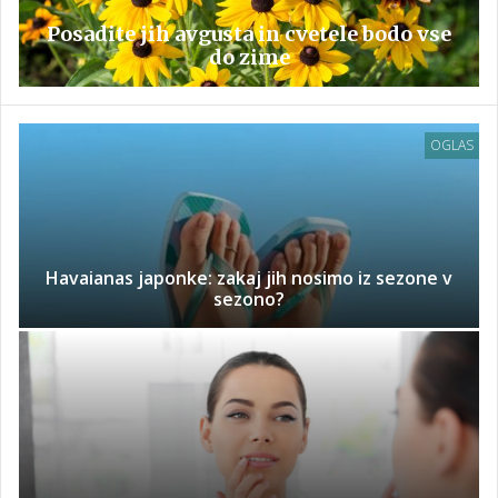
Posadite jih avgusta in cvetele bodo vse
do zime
OGLAS
Havaianas japonke: zakaj jih nosimo iz sezone v
sezono?