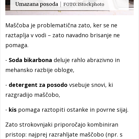
Umazana posoda
FOTO: iStockphoto
Maščoba je problematična zato, ker se ne
raztaplja v vodi – zato navadno brisanje ne
pomaga.
-
Soda bikarbona
deluje rahlo abrazivno in
mehansko razbije obloge,
-
detergent za posodo
vsebuje snovi, ki
razgradijo maščobo,
-
kis
pomaga raztopiti ostanke in povrne sijaj.
Zato strokovnjaki priporočajo kombiniran
pristop: najprej razrahljate maščobo (npr. s