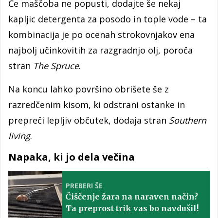
Če maščoba ne popusti, dodajte še nekaj
kapljic detergenta za posodo in tople vode – ta
kombinacija je po ocenah strokovnjakov ena
najbolj učinkovitih za razgradnjo olj, poroča
stran
The Spruce
.
Na koncu lahko površino obrišete še z
razredčenim kisom, ki odstrani ostanke in
prepreči lepljiv občutek, dodaja stran
Southern
living
.
Napaka, ki jo dela večina
PREBERI ŠE
Čiščenje žara na naraven način?
Ta preprost trik vas bo navdušil!