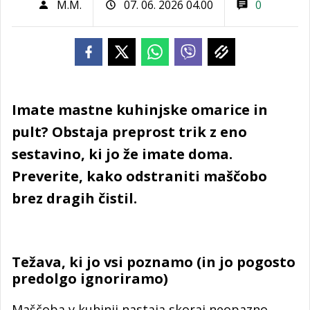
M.M.
07. 06. 2026 04.00
0
Imate mastne kuhinjske omarice in
pult? Obstaja preprost trik z eno
sestavino, ki jo že imate doma.
Preverite, kako odstraniti maščobo
brez dragih čistil.
Težava, ki jo vsi poznamo (in jo pogosto
predolgo ignoriramo)
Maščoba v kuhinji nastaja skoraj neopazno.