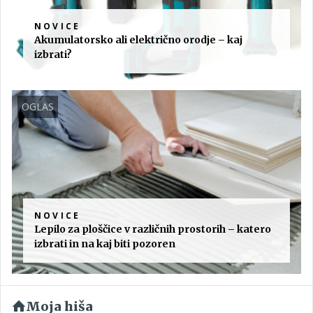
NOVICE
Akumulatorsko ali električno orodje – kaj
izbrati?
OGLAS
NOVICE
Lepilo za ploščice v različnih prostorih – katero
izbrati in na kaj biti pozoren
Moja hiša