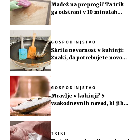
Madež na preprogi? Ta trik
ga odstrani v 10 minutah
(brez dragih čistil)
GOSPODINJSTVO
Skrita nevarnost v kuhinji:
Znaki, da potrebujete novo
kuhinjsko lopatico
GOSPODINJSTVO
Mravlje v kuhinji? 5
vsakodnevnih navad, ki jih
privabljajo
TRIKI