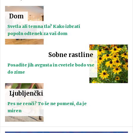
Dom
Svetla ali temna tla? Kako izbrati
popoln odtenek za vaš dom
Sobne rastline
Posadite jih avgusta in cvetele bodo vse
do zime
Ljubljenčki
Pes ne renči? To še ne pomeni, da je
miren