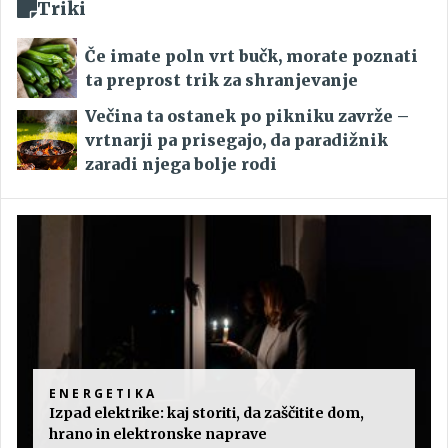
Triki
Če imate poln vrt bučk, morate poznati
ta preprost trik za shranjevanje
Večina ta ostanek po pikniku zavrže –
vrtnarji pa prisegajo, da paradižnik
zaradi njega bolje rodi
ENERGETIKA
Izpad elektrike: kaj storiti, da zaščitite dom,
hrano in elektronske naprave