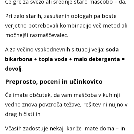
Če gre za svežo ali srednje staro maščobo – da.
Pri zelo starih, zasušenih oblogah pa boste
verjetno potrebovali kombinacijo več metod ali
močnejši razmaščevalec.
A za večino vsakodnevnih situacij velja:
soda
bikarbona + topla voda + malo detergenta =
dovolj
.
Preprosto, poceni in učinkovito
Če imate občutek, da vam maščoba v kuhinji
vedno znova povzroča težave, rešitev ni nujno v
dragih čistilih.
Včasih zadostuje nekaj, kar že imate doma – in