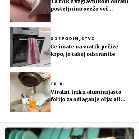
Ta trik z vzglavnikom ohrani
posteljnino svežo več
mesecev
GOSPODINJSTVO
Če imate na vratih pečice
krpo, jo takoj odstranite
TRIKI
Viralni trik z aluminijasto
folijo za odlaganje olja: ali
deluje in katere so boljše
alternative