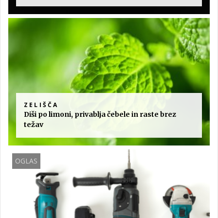
ZELIŠČA
Diši po limoni, privablja čebele in raste brez
težav
OGLAS