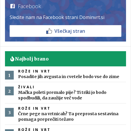
Facebook
Sledite nam na Facebook strani Dominvrt.si
Všečkaj stran
Najbolj brano
ROŽE IN VRT
Posadite jih avgusta in cvetele bodo vse do zime
ŽIVALI
Mačka poleti premalo pije? Ti triki jo bodo
spodbudili, da zaužije več vode
ROŽE IN VRT
Črne pege na vrtnicah? Ta preprosta sestavina
pomaga preprečiti težavo
ROŽE IN VRT