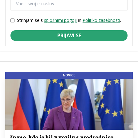
Strinjam se s
splošnimi pogoji
in
Politiko zasebnosti
.
PRIJAVI SE
NOVICE
Znano, kdo je bil v vozilu s predsednico