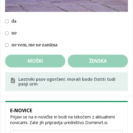
da
ne
ne vem, me ne zanima
MOŠKI
ŽENSKA
Lastniki psov ogorčeni: morali bodo čistiti tudi
pasji urin
E-NOVICE
Prijavi se na e-novičke in bodi na tekočem z aktualnimi
novicami. Zate jih pripravlja uredništvo Dominvrt.si.