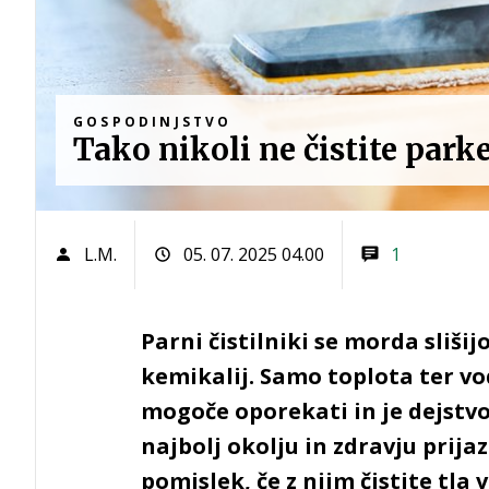
GOSPODINJSTVO
Tako nikoli ne čistite park
L.M.
05. 07. 2025 04.00
1
Parni čistilniki se morda slišij
kemikalij. Samo toplota ter vo
mogoče oporekati in je dejstvo
najbolj okolju in zdravju prija
pomislek, če z njim čistite tla