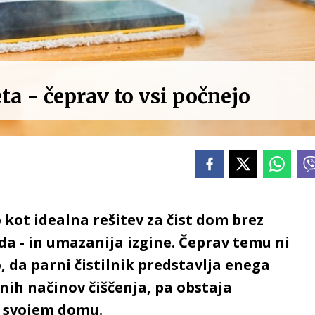
eta - čeprav to vsi počnejo
o kot idealna rešitev za čist dom brez
da - in umazanija izgine. Čeprav temu ni
, da parni čistilnik predstavlja enega
znih načinov čiščenja, pa obstaja
 v svojem domu.