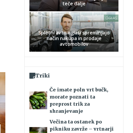
teče dalje
OGLAS
Spletni avto oglasi spreminjajo
način nakupa in prodaje
avtomobilov
Triki
Če imate poln vrt bučk,
morate poznati ta
preprost trik za
shranjevanje
Večina ta ostanek po
pikniku zavrže – vrtnarji