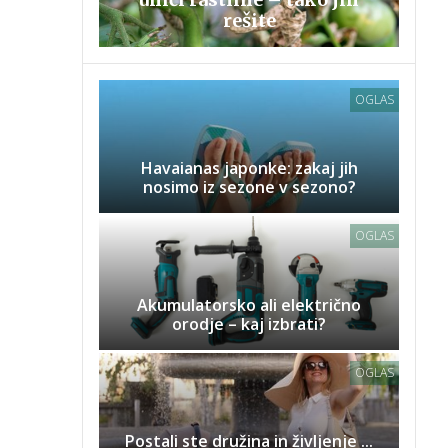
rešite
OGLAS
Havaianas japonke: zakaj jih
nosimo iz sezone v sezono?
OGLAS
Akumulatorsko ali električno
orodje – kaj izbrati?
OGLAS
Postali ste družina in življenje ...