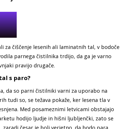
li za čiščenje lesenih ali laminatnih tal, v bodoče
odila parnega čistilnika trdijo, da ga je varno
vnjaki pravijo drugače.
tal s paro?
a, da so parni čistilniki varni za uporabo na
h tudi so, se težava pokaže, ker lesena tla v
esnjena. Med posameznimi letvicami obstajajo
etu hodijo ljudje in hišni ljubljenčki, zato se
 zaradi česar je bolj verjetno, da bodo para,