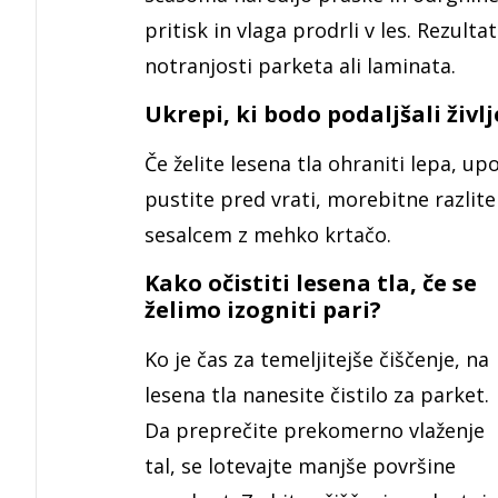
pritisk in vlaga prodrli v les. Rezul
notranjosti parketa ali laminata.
Ukrepi, ki bodo podaljšali živ
Če želite lesena tla ohraniti lepa, u
pustite pred vrati, morebitne razlite
sesalcem z mehko krtačo.
Kako očistiti lesena tla, če se
želimo izogniti pari?
Ko je čas za temeljitejše čiščenje, na
lesena tla nanesite čistilo za parket.
Da preprečite prekomerno vlaženje
tal, se lotevajte manjše površine