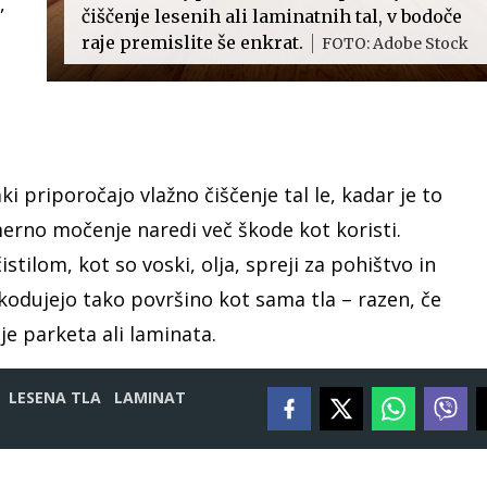
,
čiščenje lesenih ali laminatnih tal, v bodoče
raje premislite še enkrat.
FOTO: Adobe Stock
ki priporočajo vlažno čiščenje tal le, kadar je to
erno močenje naredi več škode kot koristi.
istilom, kot so voski, olja, spreji za pohištvo in
kodujejo tako površino kot sama tla – razen, če
e parketa ali laminata.
LESENA TLA
LAMINAT