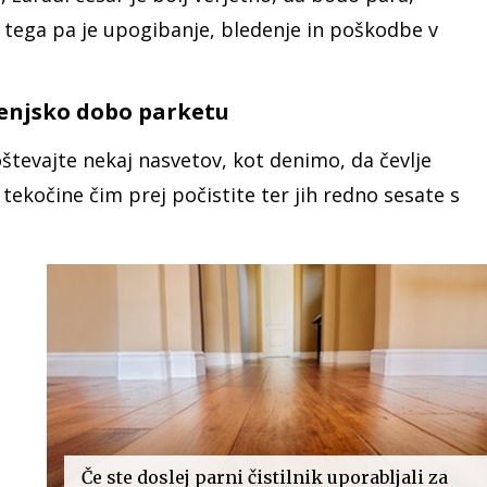
tat tega pa je upogibanje, bledenje in poškodbe v
ljenjsko dobo parketu
poštevajte nekaj nasvetov, kot denimo, da čevlje
 tekočine čim prej počistite ter jih redno sesate s
Če ste doslej parni čistilnik uporabljali za