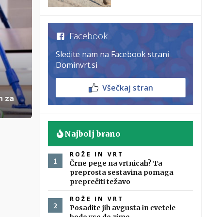
Facebook
Sledite nam na Facebook strani
Dominvrt.si
Všečkaj stran
h za
Najbolj brano
ROŽE IN VRT
Črne pege na vrtnicah? Ta
preprosta sestavina pomaga
preprečiti težavo
ROŽE IN VRT
Posadite jih avgusta in cvetele