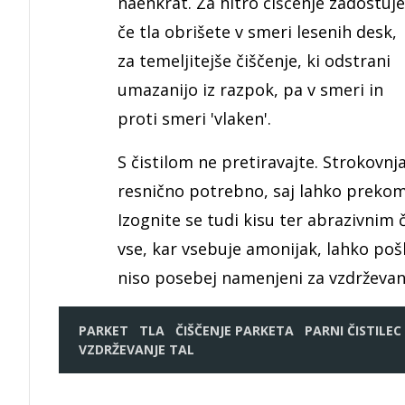
naenkrat. Za hitro čiščenje zadostuje
če tla obrišete v smeri lesenih desk,
za temeljitejše čiščenje, ki odstrani
umazanijo iz razpok, pa v smeri in
proti smeri 'vlaken'.
S čistilom ne pretiravajte. Strokovnja
resnično potrebno, saj lahko prekom
Izognite se tudi kisu ter abrazivnim č
vse, kar vsebuje amonijak, lahko poš
niso posebej namenjeni za vzdrževanj
PARKET
TLA
ČIŠČENJE PARKETA
PARNI ČISTILEC
VZDRŽEVANJE TAL