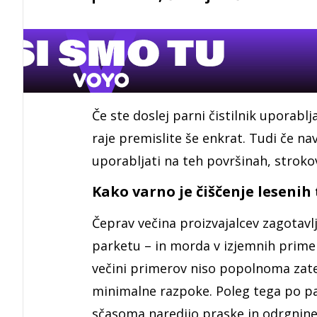
Če ste doslej parni čistilnik uporablja
raje premislite še enkrat. Tudi če nav
uporabljati na teh površinah, stroko
Kako varno je čiščenje lesenih 
Čeprav večina proizvajalcev zagotavlj
parketu – in morda v izjemnih primeri
večini primerov niso popolnoma zat
minimalne razpoke. Poleg tega po park
sčasoma naredijo praske in odrgnine,