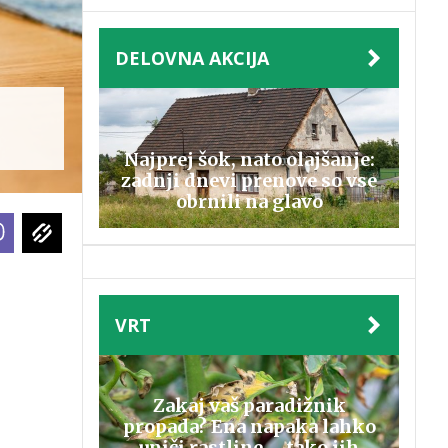
DELOVNA AKCIJA
Najprej šok, nato olajšanje:
zadnji dnevi prenove so vse
obrnili na glavo
VRT
Zakaj vaš paradižnik
propada? Ena napaka lahko
uniči rastline – tako jih