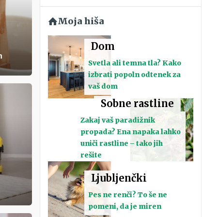
Moja hiša
Dom
n
Svetla ali temna tla? Kako
izbrati popoln odtenek za
vaš dom
Sobne rastline
Zakaj vaš paradižnik
propada? Ena napaka lahko
uniči rastline – tako jih
rešite
Ljubljenčki
Pes ne renči? To še ne
pomeni, da je miren