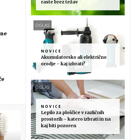
raste brez težav
OGLAS
 ne
NOVICE
Akumulatorsko ali električno
orodje – kaj izbrati?
če
OGLAS
NOVICE
Lepilo za ploščice v različnih
prostorih – katero izbrati in na
kaj biti pozoren