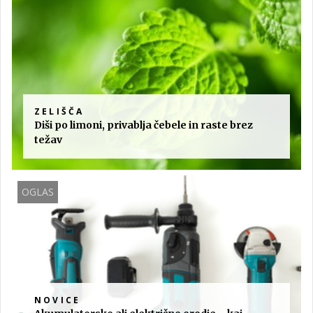
ZELIŠČA
Diši po limoni, privablja čebele in raste brez
težav
OGLAS
NOVICE