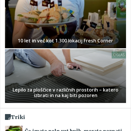
10 let in več kot 1.300 lokacij Fresh Corner
OGLAS
Lepilo za ploščice v različnih prostorih – katero
izbrati in na kaj biti pozoren
Triki
Če imate poln vrt bučk, morate poznati