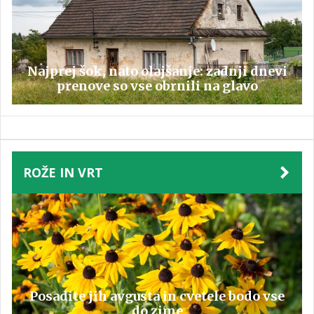
Najprej šok, nato olajšanje: zadnji dnevi
prenove so vse obrnili na glavo
ROŽE IN VRT
Posadite jih avgusta in cvetele bodo vse
do zime