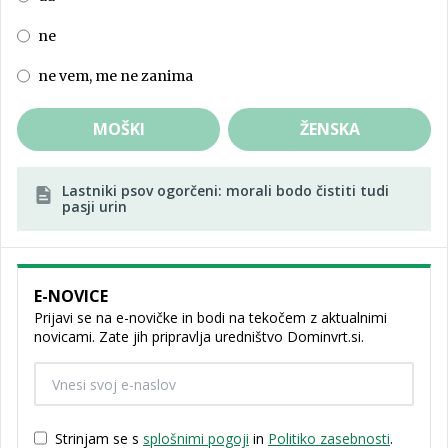
ne
ne vem, me ne zanima
MOŠKI
ŽENSKA
Lastniki psov ogorčeni: morali bodo čistiti tudi
pasji urin
E-NOVICE
Prijavi se na e-novičke in bodi na tekočem z aktualnimi
novicami. Zate jih pripravlja uredništvo Dominvrt.si.
Strinjam se s
splošnimi pogoji
in
Politiko zasebnosti
.