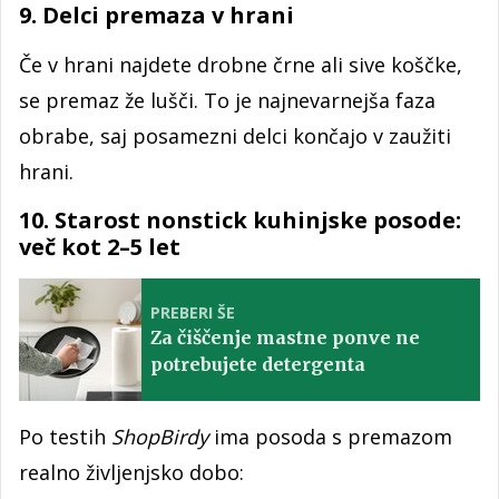
9. Delci premaza v hrani
Če v hrani najdete drobne črne ali sive koščke,
se premaz že lušči. To je najnevarnejša faza
obrabe, saj posamezni delci končajo v zaužiti
hrani.
10. Starost nonstick kuhinjske posode:
več kot 2–5 let
PREBERI ŠE
Za čiščenje mastne ponve ne
potrebujete detergenta
Po testih
ShopBirdy
ima posoda s premazom
realno življenjsko dobo: