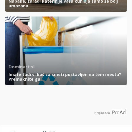
Napake, zaradi katerih je vaša kuhinja samo še bolj
umazana
Dominvrt.si
Imate tudi vi koš za smeti postavljen na tem mestu?
Premaknite ga.
Priporoča