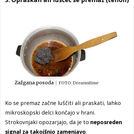
Zažgana posoda
FOTO: Dreamstime
Ko se premaz začne luščiti ali praskati, lahko
mikroskopski delci končajo v hrani.
Strokovnjaki opozarjajo, da je to
neposreden
signal za takojšnjo zamenjavo
.