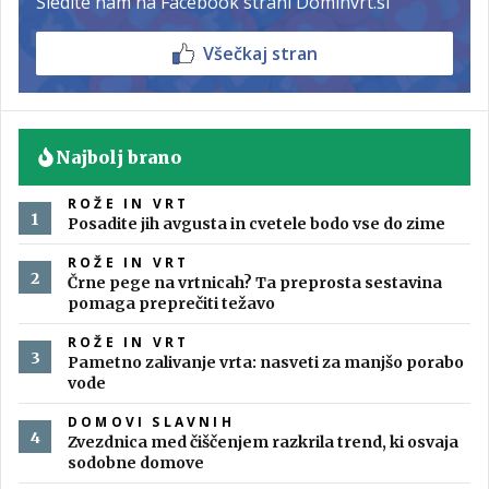
Sledite nam na Facebook strani Dominvrt.si
Všečkaj stran
Najbolj brano
ROŽE IN VRT
Posadite jih avgusta in cvetele bodo vse do zime
ROŽE IN VRT
Črne pege na vrtnicah? Ta preprosta sestavina
pomaga preprečiti težavo
ROŽE IN VRT
Pametno zalivanje vrta: nasveti za manjšo porabo
vode
DOMOVI SLAVNIH
Zvezdnica med čiščenjem razkrila trend, ki osvaja
sodobne domove