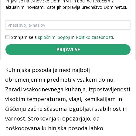
Prijavi se na e-novičke Dom in vrt in bodi na tekočem z
aktualnimi novicami. Zate jih pripravlja uredništvo Dominvrt.si.
Strinjam se s
splošnimi pogoji
in
Politiko zasebnosti
.
PRIJAVI SE
Kuhinjska posoda je med najbolj
obremenjenimi predmeti v vsakem domu.
Zaradi vsakodnevnega kuhanja, izpostavljenosti
visokim temperaturam, vlagi, kemikalijam in
čiščenju začne sčasoma izgubljati stabilnost in
varnost. Strokovnjaki opozarjajo, da
poškodovana kuhinjska posoda lahko