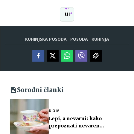
UI
KUHINJSKA POSODA
POSODA
KUHINJA
Sorodni članki
DOM
Lepi, a nevarni: kako
prepoznati nevaren
porcelan?