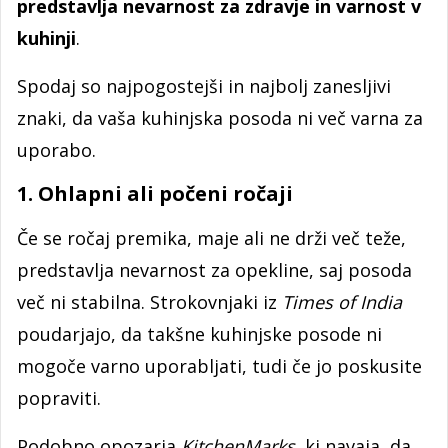
predstavlja nevarnost za zdravje in varnost v
kuhinji
.
Spodaj so najpogostejši in najbolj zanesljivi
znaki, da vaša kuhinjska posoda ni več varna za
uporabo.
1. Ohlapni ali počeni ročaji
Če se ročaj premika, maje ali ne drži več teže,
predstavlja nevarnost za opekline, saj posoda
več ni stabilna. Strokovnjaki iz
Times of India
poudarjajo, da takšne kuhinjske posode ni
mogoče varno uporabljati, tudi če jo poskusite
popraviti.
Podobno opozarja
KitchenMarks
, ki navaja, da