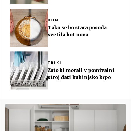
DOM
Tako se bo stara posoda
svetila kot nova
TRIKI
Zato bi morali v pomivalni
stroj dati kuhinjsko krpo