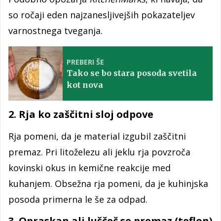
so ročaji eden najzanesljivejših pokazateljev
varnostnega tveganja.
PREBERI ŠE
Tako se bo stara posoda svetila
kot nova
2. Rja ko zaščitni sloj odpove
Rja pomeni, da je material izgubil zaščitni
premaz. Pri litoželezu ali jeklu rja povzroča
kovinski okus in kemične reakcije med
kuhanjem. Obsežna rja pomeni, da je kuhinjska
posoda primerna le še za odpad.
3. Opraskan ali luščeč se premaz (teflon)