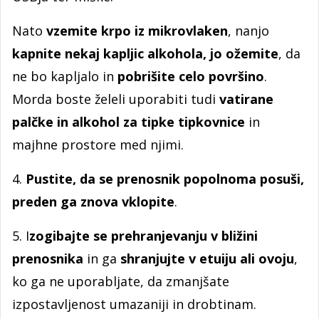
Nato
vzemite krpo iz mikrovlaken
, nanjo
kapnite nekaj kapljic alkohola, jo ožemite
, da
ne bo kapljalo in
pobrišite celo površino
.
Morda boste želeli uporabiti tudi
vatirane
palčke in alkohol za tipke tipkovnice
in
majhne prostore med njimi.
4.
Pustite, da se prenosnik popolnoma posuši,
preden ga znova vklopite
.
5. I
zogibajte se prehranjevanju v bližini
prenosnika
in ga
shranjujte v etuiju ali ovoju
,
ko ga ne uporabljate, da zmanjšate
izpostavljenost umazaniji in drobtinam.