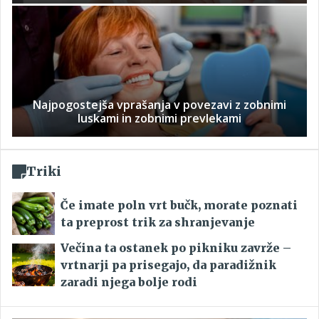
Najpogostejša vprašanja v povezavi z zobnimi
luskami in zobnimi prevlekami
Triki
Če imate poln vrt bučk, morate poznati
ta preprost trik za shranjevanje
Večina ta ostanek po pikniku zavrže –
vrtnarji pa prisegajo, da paradižnik
zaradi njega bolje rodi