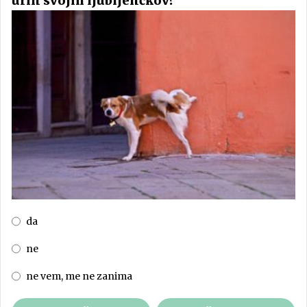
urin svojih ljubljenčkov?
da
ne
ne vem, me ne zanima