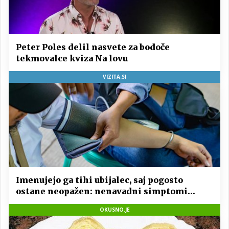
Peter Poles delil nasvete za bodoče
tekmovalce kviza Na lovu
VIZITA.SI
Imenujejo ga tihi ubijalec, saj pogosto
ostane neopažen: nenavadni simptomi
visokega holesterola
OKUSNO.JE