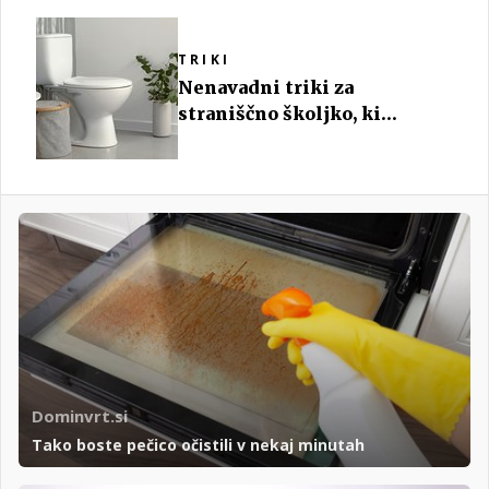
TRIKI
Nenavadni triki za
straniščno školjko, ki
resnično delujejo
Dominvrt.si
Tako boste pečico očistili v nekaj minutah