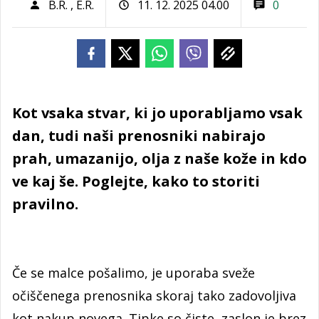
B.R.
,
E.R.
11. 12. 2025 04.00
0
Kot vsaka stvar, ki jo uporabljamo vsak
dan, tudi naši prenosniki nabirajo
prah, umazanijo, olja z naše kože in kdo
ve kaj še. Poglejte, kako to storiti
pravilno.
Če se malce pošalimo, je uporaba sveže
očiščenega prenosnika skoraj tako zadovoljiva
kot nakup novega. Tipke so čiste, zaslon je brez