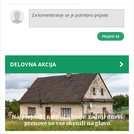
PRIJAVI SE
DELOVNA AKCIJA
Najprej šok, nato olajšanje: zadnji dnevi
prenove so vse obrnili na glavo