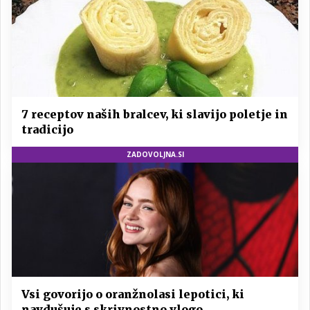
7 receptov naših bralcev, ki slavijo poletje in
tradicijo
ZADOVOLJNA.SI
Vsi govorijo o oranžnolasi lepotici, ki
navdušuje s skrivnostno vlogo