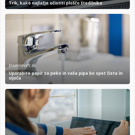
Trik, kako najlažje očistiti ploščo štedilnika
Dominvrt.si
Uporabite papir za peko in vaša pipa bo spet čista in
sijoča