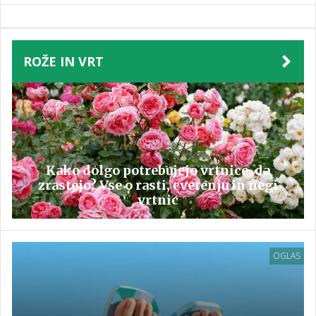
ROŽE IN VRT
Kako dolgo potrebujejo vrtnice, da
zrastejo? Vse o rasti, cvetenju in negi
vrtnic
OGLAS