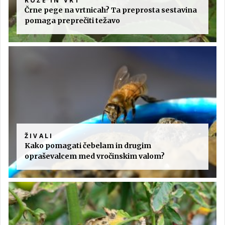
ROŽE IN VRT
Črne pege na vrtnicah? Ta preprosta sestavina
pomaga preprečiti težavo
ŽIVALI
Kako pomagati čebelam in drugim
opraševalcem med vročinskim valom?