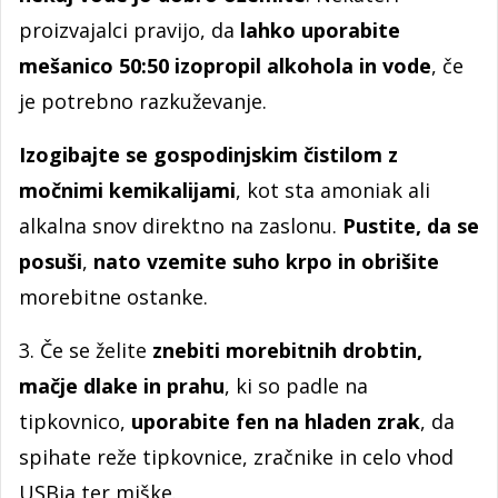
proizvajalci pravijo, da
lahko uporabite
mešanico 50:50 izopropil alkohola in vode
, če
je potrebno razkuževanje.
Izogibajte se gospodinjskim čistilom z
močnimi kemikalijami
, kot sta amoniak ali
alkalna snov direktno na zaslonu.
Pustite, da se
posuši
,
nato vzemite suho krpo in obrišite
morebitne ostanke.
3. Če se želite
znebiti morebitnih drobtin,
mačje dlake in prahu
, ki so padle na
tipkovnico,
uporabite fen na hladen zrak
, da
spihate reže tipkovnice, zračnike in celo vhod
USBja ter miške.