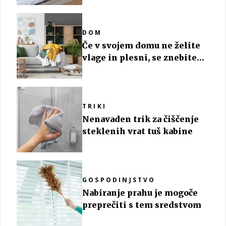
DOM
Če v svojem domu ne želite
vlage in plesni, se znebite
teh predmetov
TRIKI
Nenavaden trik za čiščenje
steklenih vrat tuš kabine
GOSPODINJSTVO
Nabiranje prahu je mogoče
preprečiti s tem sredstvom