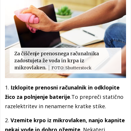
Za čiščenje prenosnega računalnika
zadostujeta že voda in krpa iz
mikrovlaken.
FOTO: Shutterstock
1.
Izklopite prenosni računalnik in odklopite
žico za polnjenje baterije
.To prepreči statično
razelektritev in nenamerne kratke stike.
2.
Vzemite krpo iz mikrovlaken, nanjo kapnite
nekaj vode jo dobro ožemite
. Nekateri