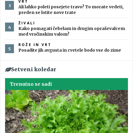
VRT
Ali lahko poleti posejete travo? To morate vedeti,
preden se lotite nove trate
ŽIVALI
Kako pomagati čebelam in drugim opraševalcem
med vročinskim valom?
ROŽE IN VRT
Posadite jih avgusta in cvetele bodo vse do zime
Setveni koledar
Trenutno se sadi