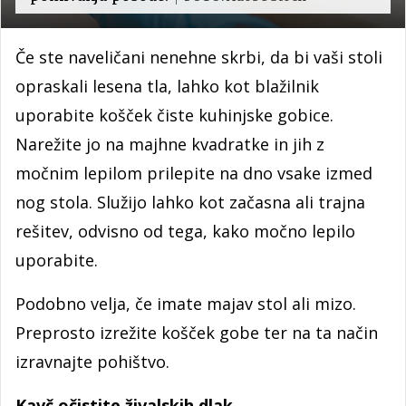
Če ste naveličani nenehne skrbi, da bi vaši stoli
opraskali lesena tla, lahko kot blažilnik
uporabite košček čiste kuhinjske gobice.
Narežite jo na majhne kvadratke in jih z
močnim lepilom prilepite na dno vsake izmed
nog stola. Služijo lahko kot začasna ali trajna
rešitev, odvisno od tega, kako močno lepilo
uporabite.
Podobno velja, če imate majav stol ali mizo.
Preprosto izrežite košček gobe ter na ta način
izravnajte pohištvo.
Kavč očistite živalskih dlak