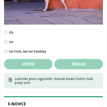
da
ne
ne vem, me ne zanima
MOŠKI
ŽENSKA
Lastniki psov ogorčeni: morali bodo čistiti tudi
pasji urin
E-NOVICE