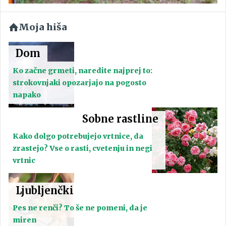
Moja hiša
Dom
Ko začne grmeti, naredite najprej to:
strokovnjaki opozarjajo na pogosto
napako
Sobne rastline
Kako dolgo potrebujejo vrtnice, da
zrastejo? Vse o rasti, cvetenju in negi
vrtnic
Ljubljenčki
Pes ne renči? To še ne pomeni, da je
miren