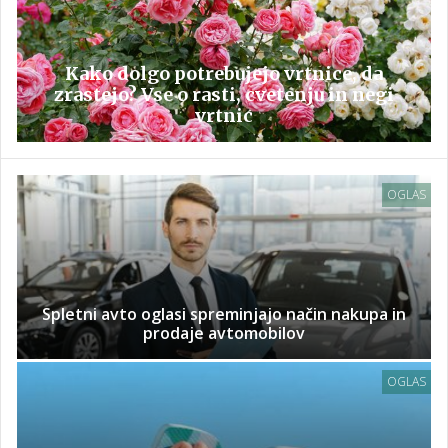
Kako dolgo potrebujejo vrtnice, da
zrastejo? Vse o rasti, cvetenju in negi
vrtnic
OGLAS
Spletni avto oglasi spreminjajo način nakupa in
prodaje avtomobilov
OGLAS