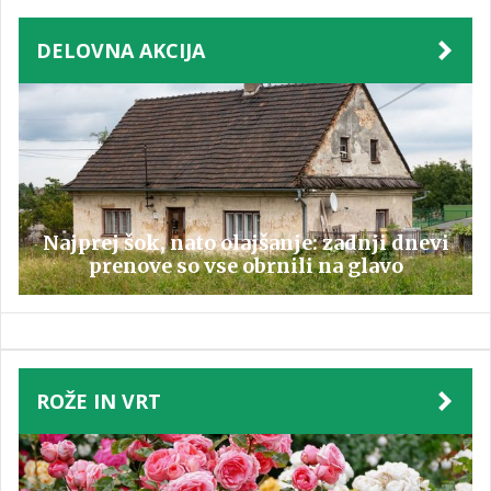
DELOVNA AKCIJA
Najprej šok, nato olajšanje: zadnji dnevi
prenove so vse obrnili na glavo
ROŽE IN VRT