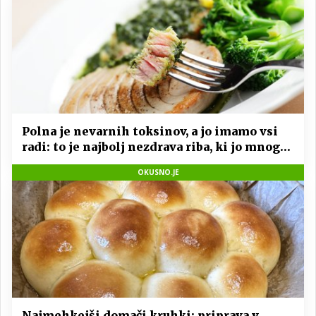
Polna je nevarnih toksinov, a jo imamo vsi
radi: to je najbolj nezdrava riba, ki jo mnogi
redno uživajo
OKUSNO.JE
Najmehkejši domači kruhki: priprava v