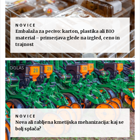
NOVICE
Embalaža za pecivo: karton, plastika ali BIO
material – primerjava glede na izgled, ceno in
trajnost
OGLAS
NOVICE
Nova ali rabljena kmetijska mehanizacija: kaj se
bolj splača?