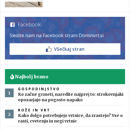
Facebook
Sledite nam na Facebook strani Dominvrt.si
Všečkaj stran
Najbolj brano
GOSPODINJSTVO
Ko začne grmeti, naredite najprej to: strokovnjaki
opozarjajo na pogosto napako
ROŽE IN VRT
Kako dolgo potrebujejo vrtnice, da zrastejo? Vse o
rasti, cvetenju in negi vrtnic