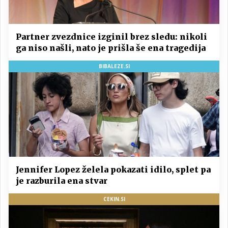
Partner zvezdnice izginil brez sledu: nikoli
ga niso našli, nato je prišla še ena tragedija
BIBALEZE.SI
Jennifer Lopez želela pokazati idilo, splet pa
je razburila ena stvar
CEKIN.SI