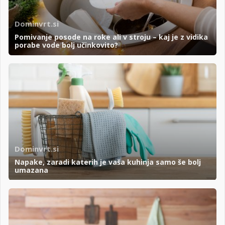
Dominvrt.si
Pomivanje posode na roke ali v stroju – kaj je z vidika
porabe vode bolj učinkovito?
Dominvrt.si
Napake, zaradi katerih je vaša kuhinja samo še bolj
umazana