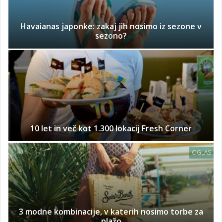
Havaianas japonke: zakaj jih nosimo iz sezone v
sezono?
10 let in več kot 1.300 lokacij Fresh Corner
OGLAS
3 modne kombinacije, v katerih nosimo torbe za
plažo