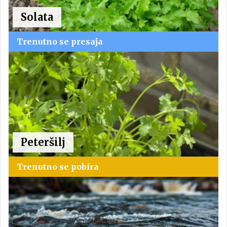
Solata
Trenutno se presaja
Peteršilj
Trenutno se pobira