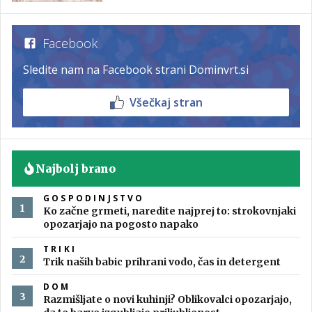
Facebook
Sledite nam na Facebook strani Dominvrt.si
Všečkaj stran
Najbolj brano
GOSPODINJSTVO
Ko začne grmeti, naredite najprej to: strokovnjaki
opozarjajo na pogosto napako
TRIKI
Trik naših babic prihrani vodo, čas in detergent
DOM
Razmišljate o novi kuhinji? Oblikovalci opozarjajo,