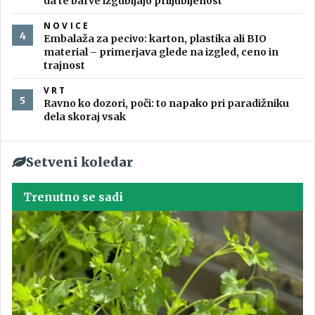
da te barve izgubljajo priljubljenost
NOVICE
Embalaža za pecivo: karton, plastika ali BIO
material – primerjava glede na izgled, ceno in
trajnost
VRT
Ravno ko dozori, poči: to napako pri paradižniku
dela skoraj vsak
Setveni koledar
Trenutno se sadi