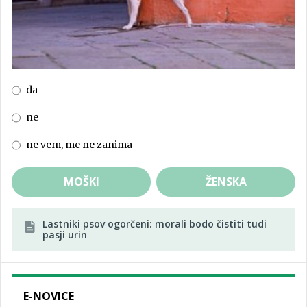
da
ne
ne vem, me ne zanima
MOŠKI
ŽENSKA
Lastniki psov ogorčeni: morali bodo čistiti tudi
pasji urin
E-NOVICE