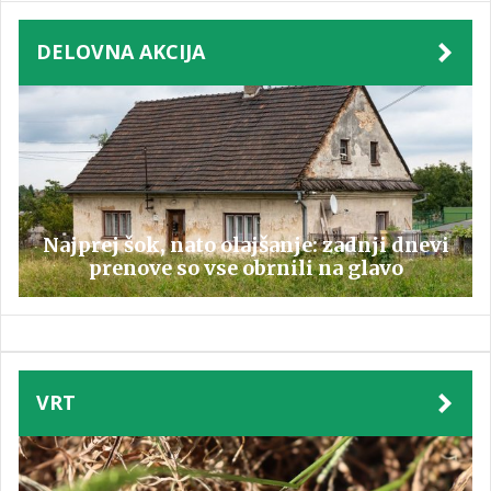
DELOVNA AKCIJA
Najprej šok, nato olajšanje: zadnji dnevi
prenove so vse obrnili na glavo
VRT