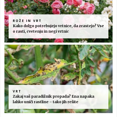
ROŽE IN VRT
Kako dolgo potrebujejo vrtnice, da zrastejo? Vse
o rasti, cvetenju in negi vrtnic
VRT
Zakaj vaš paradižnik propada? Ena napaka
lahko uniči rastline – tako jih rešite