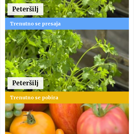
Peteršilj
Trenutno se presaja
Peteršilj
Trenutno se pobira