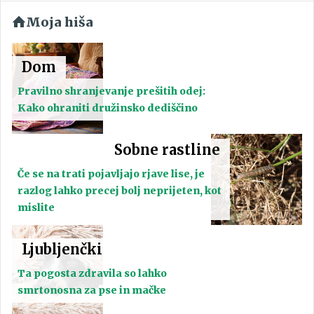
Moja hiša
Dom
Pravilno shranjevanje prešitih odej:
Kako ohraniti družinsko dediščino
Sobne rastline
Če se na trati pojavljajo rjave lise, je
razlog lahko precej bolj neprijeten, kot
mislite
Ljubljenčki
Ta pogosta zdravila so lahko
smrtonosna za pse in mačke