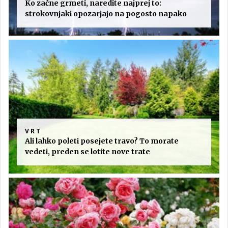
Ko začne grmeti, naredite najprej to:
strokovnjaki opozarjajo na pogosto napako
VRT
Ali lahko poleti posejete travo? To morate
vedeti, preden se lotite nove trate