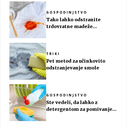
GOSPODINJSTVO
Tako lahko odstranite
trdovratne madeže
paradižnikove omake
TRIKI
Pet metod za učinkovito
odstranjevanje smole
GOSPODINJSTVO
Ste vedeli, da lahko z
detergentom za pomivanje
posode očistite tudi to?