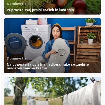
Dominvrt.si
Pripravite svoj pralni prašek iz kostanja
Dominvrt.si
Najpogostejša poletna nadloga: tako se znebite
madežev sončne kreme