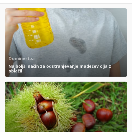
Dominvrt.si
Najboljši način za odstranjevanje madežev olja z
oblačil