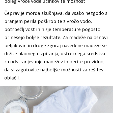
poleg vroče vode učinkovite možnosti.
Čeprav je morda skušnjava, da vsako nezgodo s
pranjem perila poškropite z vročo vodo,
potrpežljivost in nižje temperature pogosto
prinesejo boljše rezultate. Za madeže na osnovi
beljakovin in druge zgoraj navedene madeže se
držite hladnega izpiranja, ustreznega sredstva
za odstranjevanje madežev in perite previdno,
da si zagotovite najboljše možnosti za rešitev
oblačil.