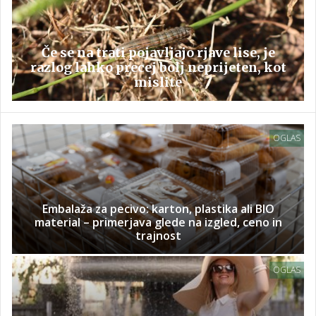
Če se na trati pojavljajo rjave lise, je
razlog lahko precej bolj neprijeten, kot
mislite
OGLAS
Embalaža za pecivo: karton, plastika ali BIO
material – primerjava glede na izgled, ceno in
trajnost
OGLAS