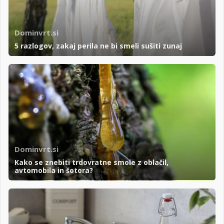
Dominvrt.si
5 razlogov, zakaj perila ne bi smeli sušiti zunaj
Dominvrt.si
Kako se znebiti trdovratne smole z oblačil,
avtomobila in šotora?