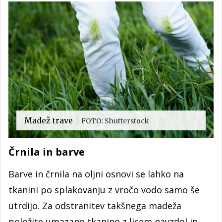
Madež trave
FOTO: Shutterstock
Črnila in barve
Barve in črnila na oljni osnovi se lahko na
tkanini po splakovanju z vročo vodo samo še
utrdijo. Za odstranitev takšnega madeža
položite umazano tkanino z licem navzdol in