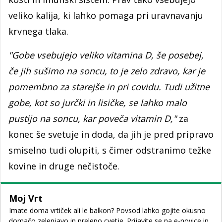
veliko kalija, ki lahko pomaga pri uravnavanju
krvnega tlaka.
"Gobe vsebujejo veliko vitamina D, še posebej,
če jih sušimo na soncu, to je zelo zdravo, kar je
pomembno za starejše in pri covidu. Tudi užitne
gobe, kot so jurčki in lisičke, se lahko malo
pustijo na soncu, kar poveča vitamin D,"
za
konec še svetuje in doda, da jih je pred pripravo
smiselno tudi olupiti, s čimer odstranimo težke
kovine in druge nečistoče.
Moj Vrt
Imate doma vrtiček ali le balkon? Povsod lahko gojite okusno
domačo zelenjavo in prelepo cvetje. Prijavite se na e-novice in