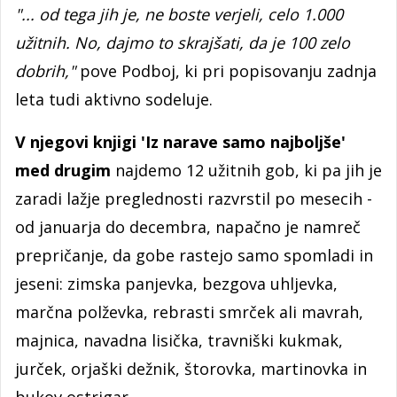
"... od tega jih je, ne boste verjeli, celo 1.000
užitnih. No, dajmo to skrajšati, da je 100 zelo
dobrih,"
pove Podboj, ki pri popisovanju zadnja
leta tudi aktivno sodeluje.
V njegovi knjigi 'Iz narave samo najboljše'
med drugim
najdemo 12 užitnih gob, ki pa jih je
zaradi lažje preglednosti razvrstil po mesecih -
od januarja do decembra, napačno je namreč
prepričanje, da gobe rastejo samo spomladi in
jeseni: zimska panjevka, bezgova uhljevka,
marčna polževka, rebrasti smrček ali mavrah,
majnica, navadna lisička, travniški kukmak,
jurček, orjaški dežnik, štorovka, martinovka in
bukov ostrigar.