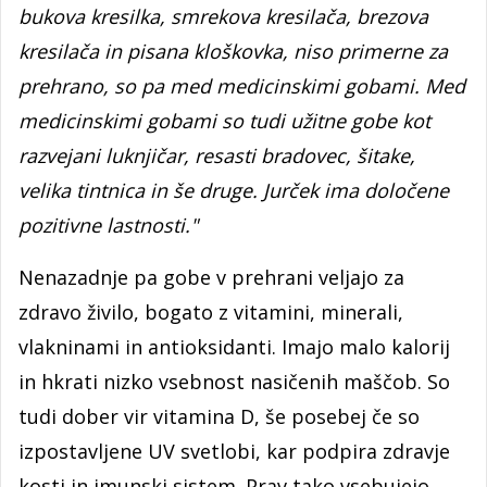
bukova kresilka, smrekova kresilača, brezova
kresilača in pisana kloškovka, niso primerne za
prehrano, so pa med medicinskimi gobami. Med
medicinskimi gobami so tudi užitne gobe kot
razvejani luknjičar, resasti bradovec, šitake,
velika tintnica in še druge. Jurček ima določene
pozitivne lastnosti."
Nenazadnje pa gobe v prehrani veljajo za
zdravo živilo, bogato z vitamini, minerali,
vlakninami in antioksidanti. Imajo malo kalorij
in hkrati nizko vsebnost nasičenih maščob. So
tudi dober vir vitamina D, še posebej če so
izpostavljene UV svetlobi, kar podpira zdravje
kosti in imunski sistem. Prav tako vsebujejo