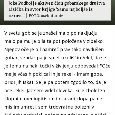
Jože Podboj je aktiven član gobarskega društva
Lisička in avtor knjige 'Samo najboljše iz
narave'.
FOTO: osebni arhiv
V svetu gob se je znašel malo po naključju,
malo pa mu je bila ta pot položena v zibelko.
Njegov oče je bil namreč prav tako navdušen
gobar, vendar pa je splet okoliščin želel, da se
je temu na neki točki v življenju odpovedal: "Oče
me je včasih poklical in je rekel - Imam gobe,
pridi jih iskat. Se je pa potem zgodilo to, da je
oče rekel: Jaz sem videl človeka, ki je zbolel za
klopnim meningitisom in zaradi klopa pa ne
mislim umreti, sem trdovratne bolezni v
življenju prebolel, nočem pa zdaj tega in ni šel