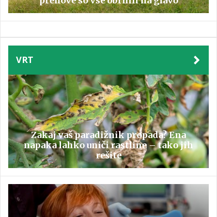
prenove so vse obrnili na glavo
VRT
Zakaj vaš paradižnik propada? Ena
napaka lahko uniči rastline – tako jih
rešite