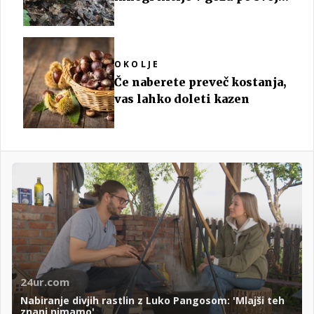
košaro gob
OKOLJE
Če naberete preveč kostanja,
vas lahko doleti kazen
24ur.com
Nabiranje divjih rastlin z Luko Pangosom: 'Mlajši teh
znanj nimamo'