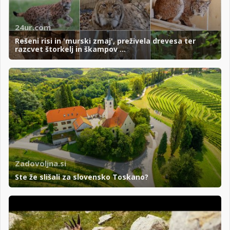
24ur.com
Rešeni risi in 'murski zmaj', preživela drevesa ter
razcvet štorkelj in škampov ...
Zadovoljna.si
Ste že slišali za slovensko Toskano?