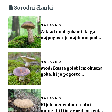
Sorodni članki
NARAVNO
Zaklad med gobami, ki ga
najpogosteje najdemo pod
brezovim drevesom
NARAVNO
Modrikasta golobica: okusna
goba, ki je pogosto
spregledana
NARAVNO
Kljub medvedom te dni
mnogi hitijo v gozd po svojo