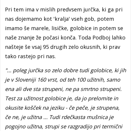
Pri tem ima v mislih predvsem jurčka, ki ga pri
nas dojemamo kot 'kralja' vseh gob, potem
imamo še marele, lisičke, golobice in potem se
naše znanje že počasi konča. Toda Podboj lahko
našteje še vsaj 95 drugih zelo okusnih, ki prav
tako rastejo pri nas.
"... poleg jurčka so zelo dobre tudi golobice, ki jih
je v Sloveniji 160 vrst, od teh 100 užitnih, samo
ena ali dve sta strupeni, ne pa smrtno strupeni.
Test za užitnost golobice je, da jo prelomite in
okusite košček na jeziku - če peče, je strupena,
če ne, je užitna ... Tudi rdečkasta mušnica je
pogojno užitna, strupi se razgradijo pri termični