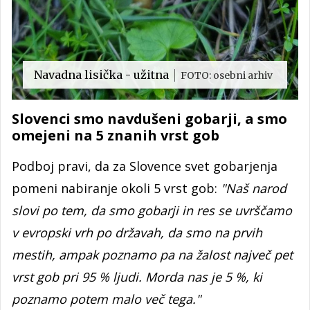
Navadna lisička - užitna
FOTO: osebni arhiv
Slovenci smo navdušeni gobarji, a smo
omejeni na 5 znanih vrst gob
Podboj pravi, da za Slovence svet gobarjenja
pomeni nabiranje okoli 5 vrst gob:
"Naš narod
slovi po tem, da smo gobarji in res se uvrščamo
v evropski vrh po državah, da smo na prvih
mestih, ampak poznamo pa na žalost največ pet
vrst gob pri 95 % ljudi. Morda nas je 5 %, ki
poznamo potem malo več tega."