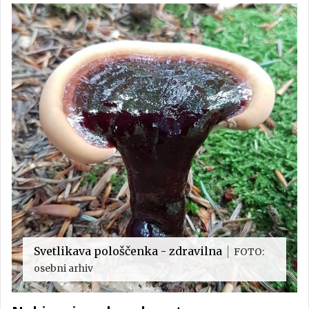
Svetlikava pološčenka - zdravilna
FOTO:
osebni arhiv