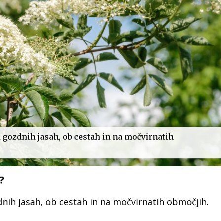
gozdnih jasah, ob cestah in na močvirnatih
?
ih jasah, ob cestah in na močvirnatih območjih.