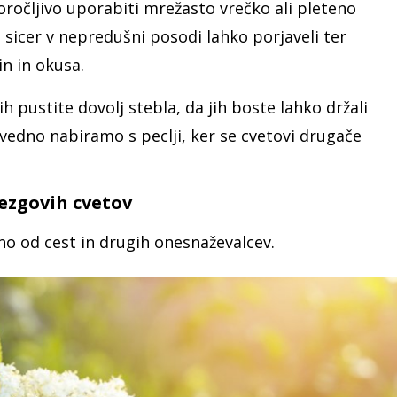
oročljivo uporabiti mrežasto vrečko ali pleteno
i sicer v nepredušni posodi lahko porjaveli ter
in in okusa.
h pustite dovolj stebla, da jih boste lahko držali
 vedno nabiramo s peclji, ker se cvetovi drugače
ezgovih cvetov
eno od cest in drugih onesnaževalcev.