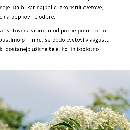
je. Da bi kar najbolje izkoristili cvetove,
ečina popkov ne odpre.
ovi cvetovi na vrhuncu od pozne pomladi do
 pustimo pri miru, se bodo cvetovi v avgustu
ki postanejo užitne šele, ko jih toplotno