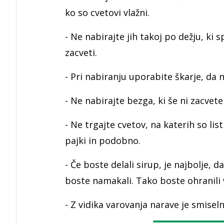
ko so cvetovi vlažni.
- Ne nabirajte jih takoj po dežju, ki 
zacveti.
- Pri nabiranju uporabite škarje, da 
- Ne nabirajte bezga, ki še ni zacvetel
- Ne trgajte cvetov, na katerih so lis
pajki in podobno.
- Če boste delali sirup, je najbolje, d
boste namakali. Tako boste ohranili v
- Z vidika varovanja narave je smisel