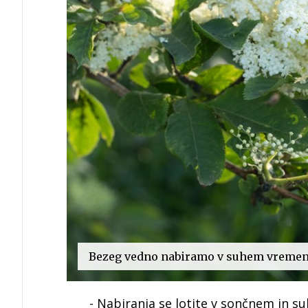
Bezeg vedno nabiramo v suhem vreme
- Nabiranja se lotite v sončnem in su