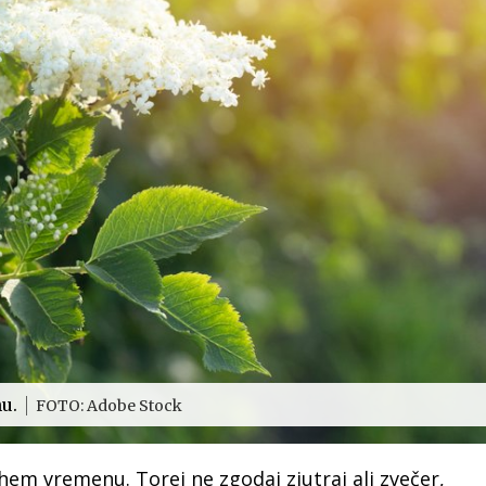
nu.
FOTO: Adobe Stock
hem vremenu. Torej ne zgodaj zjutraj ali zvečer,