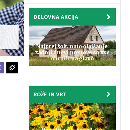
DELOVNA AKCIJA
Najprej šok, nato olajšanje:
zadnji dnevi prenove so vse
obrnili na glavo
ROŽE IN VRT
Posadite jih avgusta in