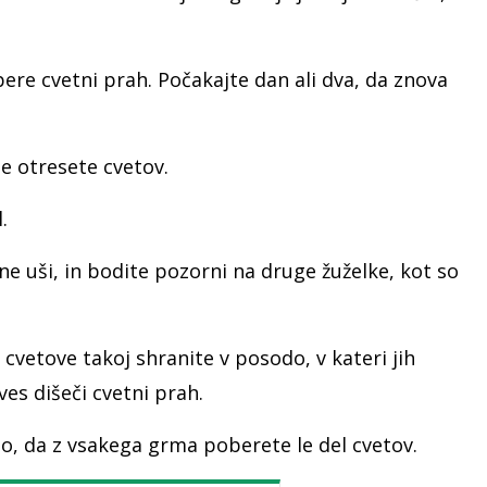
spere cvetni prah. Počakajte dan ali dva, da znova
ne otresete cvetov.
.
tne uši, in bodite pozorni na druge žuželke, kot so
a cvetove takoj shranite v posodo, v kateri jih
es dišeči cvetni prah.
no, da z vsakega grma poberete le del cvetov.