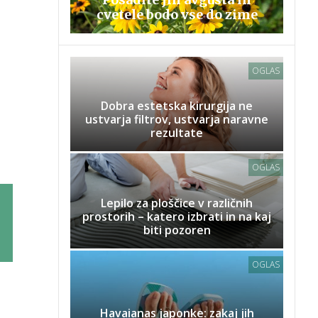
cvetele bodo vse do zime
OGLAS
Dobra estetska kirurgija ne
ustvarja filtrov, ustvarja naravne
rezultate
OGLAS
Lepilo za ploščice v različnih
prostorih – katero izbrati in na kaj
biti pozoren
OGLAS
Havaianas japonke: zakaj jih