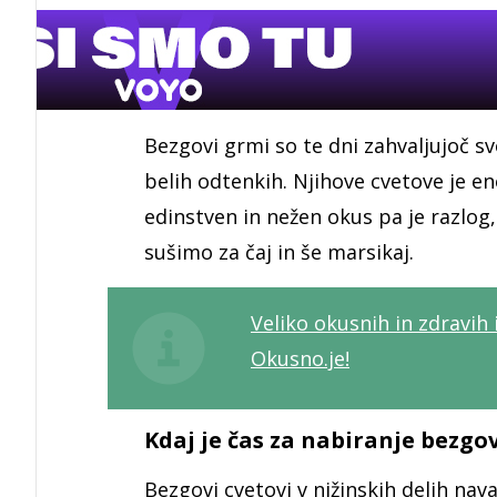
Bezgovi grmi so te dni zahvaljujoč sv
belih odtenkih. Njihove cvetove je en
edinstven in nežen okus pa je razlog,
sušimo za čaj in še marsikaj.
Veliko okusnih in zdravih 
Okusno.je!
Kdaj je čas za nabiranje bezgo
Bezgovi cvetovi v nižinskih delih nav