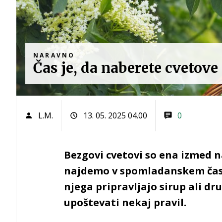
NARAVNO
Čas je, da naberete cvetove
L.M.
13. 05. 2025 04.00
0
Bezgovi cvetovi so ena izmed n
najdemo v spomladanskem času.
njega pripravljajo sirup ali dr
upoštevati nekaj pravil.