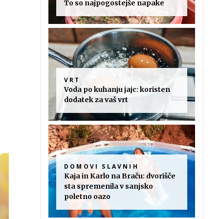
To so najpogostejše napake
VRT
Voda po kuhanju jajc: koristen
dodatek za vaš vrt
DOMOVI SLAVNIH
Kaja in Karlo na Braču: dvorišče
sta spremenila v sanjsko
poletno oazo