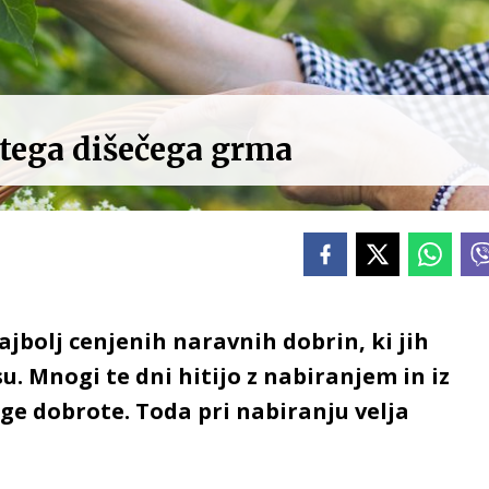
 tega dišečega grma
ajbolj cenjenih naravnih dobrin, ki jih
 Mnogi te dni hitijo z nabiranjem in iz
uge dobrote. Toda pri nabiranju velja