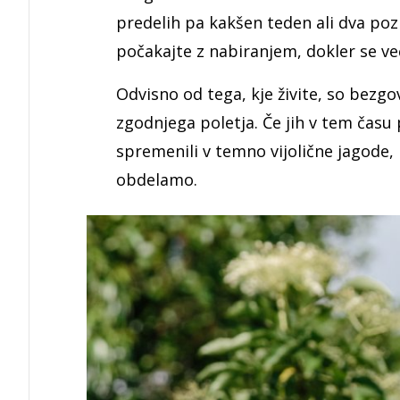
predelih pa kakšen teden ali dva pozne
počakajte z nabiranjem, dokler se v
Odvisno od tega, kje živite, so bezg
zgodnjega poletja. Če jih v tem času
spremenili v temno vijolične jagode, 
obdelamo.