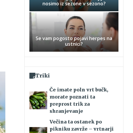
nosimo iz sezone v sezono?
Se vam pogosto pojavi herpes na
ustnici?
Triki
Če imate poln vrt bučk,
morate poznati ta
preprost trik za
shranjevanje
Večina ta ostanek po
pikniku zavrže – vrtnarji