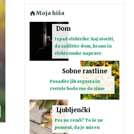
Moja hiša
Dom
Izpad elektrike: kaj storiti,
da zaščitite dom, hrano in
elektronske naprave
Sobne rastline
Posadite jih avgusta in
cvetele bodo vse do zime
Ljubljenčki
Pes ne renči? To še ne
pomeni, da je miren