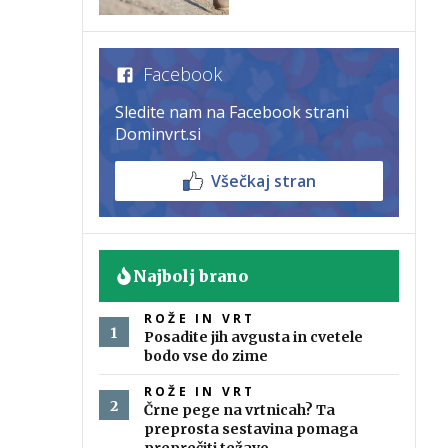
Facebook
Sledite nam na Facebook strani
Dominvrt.si
Všečkaj stran
Najbolj brano
ROŽE IN VRT
Posadite jih avgusta in cvetele
bodo vse do zime
ROŽE IN VRT
Črne pege na vrtnicah? Ta
preprosta sestavina pomaga