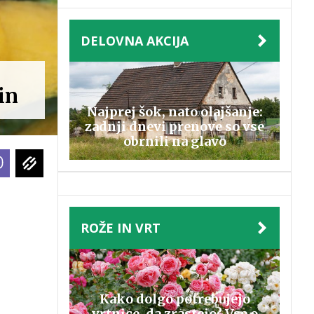
DELOVNA AKCIJA
in
Najprej šok, nato olajšanje:
zadnji dnevi prenove so vse
obrnili na glavo
ROŽE IN VRT
Kako dolgo potrebujejo
vrtnice, da zrastejo? Vse o