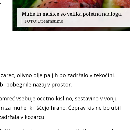
e
Muhe in mušice so velika poletna nadloga.
FOTO: Dreamstime
arec, olivno olje pa jih bo zadržalo v tekočini.
 bi pobegnile nazaj v prostor.
Ta namreč vsebuje ocetno kislino, sestavino v vonju
en za muhe, ki iščejo hrano. Čeprav kis ne bo ubil
zadržala v kozarcu.