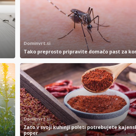
Dominvrt.si
Tako preprosto pripravite domačo past za k
Dominvrt.si
Zato v svoji kuhinji poleti potrebujete kajens
poper