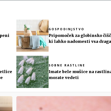
GOSPODINJSTVO
upeni
Pripomoček za globinsko čišč
ki lahko nadomesti vsa draga
škodljiva čistila
SOBNE RASTLINE
etlice
Imate bele mušice na rastlin
ce
morate vedeti