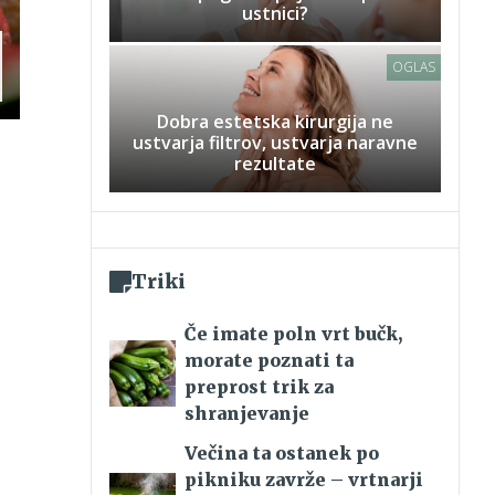
ustnici?
OGLAS
Dobra estetska kirurgija ne
ustvarja filtrov, ustvarja naravne
rezultate
Triki
Če imate poln vrt bučk,
morate poznati ta
preprost trik za
shranjevanje
Večina ta ostanek po
pikniku zavrže – vrtnarji