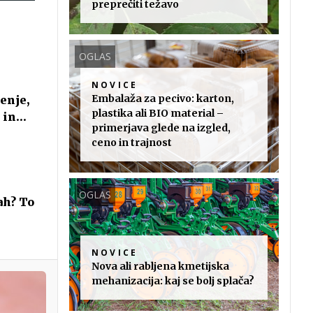
preprečiti težavo
OGLAS
NOVICE
Embalaža za pecivo: karton,
enje,
plastika ali BIO material –
 in
primerjava glede na izgled,
ceno in trajnost
OGLAS
ah? To
NOVICE
Nova ali rabljena kmetijska
mehanizacija: kaj se bolj splača?