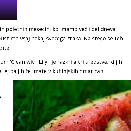
ih poletnih mesecih, ko imamo večji del dneva
pustimo vsaj nekaj svežega zraka. Na srečo se teh
bite.
 'Clean with Lily', je razkrila tri sredstva, ki jih
je, da jih že imate v kuhinjskih omaricah.
k