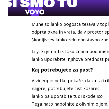
Muhe so lahko pogosta težava v topl
odprta okna in vrata, da v prostor s
škodljivcev lahko zelo enostavno zne
Lily, ki je na TikToku znana pod imenom
lahko uporabite, njihova prednost pa 
Kaj potrebujete za past?
V videoposnetku pokaže, da za ta tri
najprej potrebujete čist kozarec,
lahko pa uporabite tudi skodelico.
Tega nato napolnite z olivnim oljem,