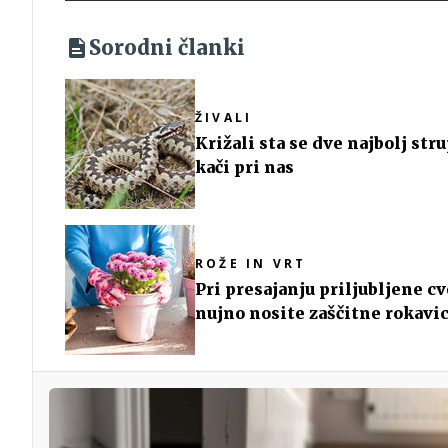
Sorodni članki
ŽIVALI
Križali sta se dve najbolj str
kači pri nas
ROŽE IN VRT
Pri presajanju priljubljene cv
nujno nosite zaščitne rokavi