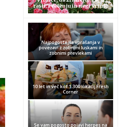
rasti, cvetenju in negi vrtnic
Najpogostejša vprašanja v
povezavi z zobnimi luskami in
zobnimi prevlekami
10 let in več kot 1.300 lokacij Fresh
Corner
Se vam pogosto pojavi herpes na