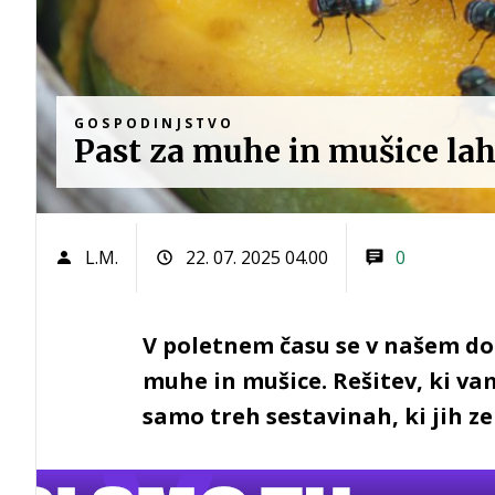
GOSPODINJSTVO
Past za muhe in mušice lah
L.M.
22. 07. 2025 04.00
0
V poletnem času se v našem do
muhe in mušice. Rešitev, ki va
samo treh sestavinah, ki jih z