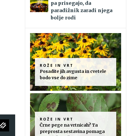
pa prisegajo, da
paradižnik zaradi njega
bolje rodi
ROŽE IN VRT
Posadite jih avgusta in cvetele
bodo vse do zime
ROŽE IN VRT
Črne pege na vrtnicah? Ta
preprosta sestavina pomaga