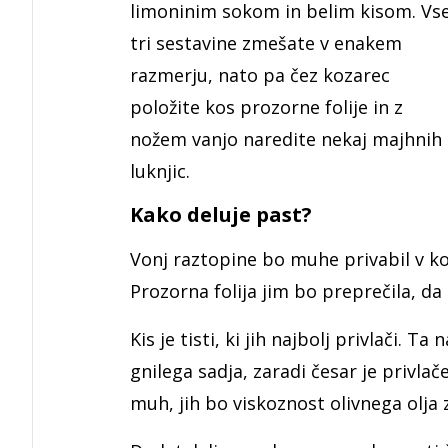
limoninim sokom in belim kisom. Vs
tri sestavine zmešate v enakem
razmerju, nato pa čez kozarec
položite kos prozorne folije in z
nožem vanjo naredite nekaj majhnih
luknjic.
Kako deluje past?
Vonj raztopine bo muhe privabil v koz
Prozorna folija jim bo preprečila, da
Kis je tisti, ki jih najbolj privlači. 
gnilega sadja, zaradi česar je privlač
muh, jih bo viskoznost olivnega olja 