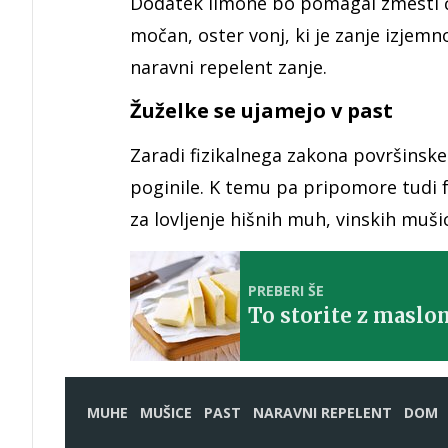
Dodatek limone bo pomagal zmesti ču
močan, oster vonj, ki je zanje izjemn
naravni repelent zanje.
Žuželke se ujamejo v past
Zaradi fizikalnega zakona površinske
poginile. K temu pa pripomore tudi fol
za lovljenje hišnih muh, vinskih muši
PREBERI ŠE
To storite z maslo
MUHE
MUŠICE
PAST
NARAVNI REPELENT
DOM