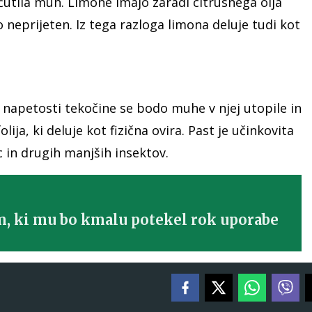
tila muh. Limone imajo zaradi citrusnega olja
o neprijeten. Iz tega razloga limona deluje tudi kot
 napetosti tekočine se bodo muhe v njej utopile in
ija, ki deluje kot fizična ovira. Past je učinkovita
c in drugih manjših insektov.
m, ki mu bo kmalu potekel rok uporabe