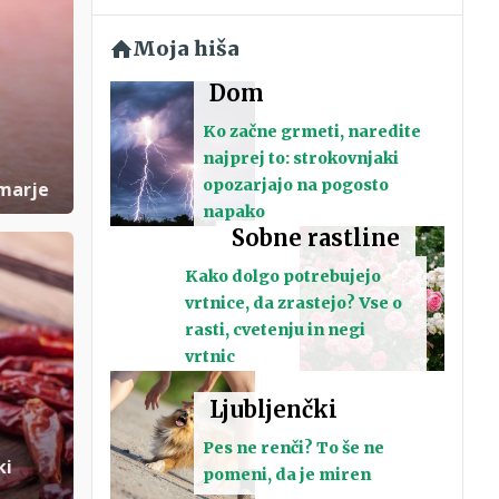
Moja hiša
Dom
Ko začne grmeti, naredite
najprej to: strokovnjaki
opozarjajo na pogosto
omarje
napako
Sobne rastline
Kako dolgo potrebujejo
vrtnice, da zrastejo? Vse o
rasti, cvetenju in negi
vrtnic
Ljubljenčki
Pes ne renči? To še ne
ki
pomeni, da je miren