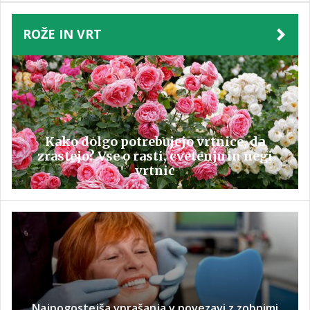
ROŽE IN VRT
Kako dolgo potrebujejo vrtnice, da
zrastejo? Vse o rasti, cvetenju in negi
vrtnic
Najpogostejša vprašanja v povezavi z zobnimi