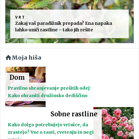
VRT
Zakaj vaš paradižnik propada? Ena napaka
lahko uniči rastline – tako jih rešite
Moja hiša
Dom
Pravilno shranjevanje prešitih odej:
Kako ohraniti družinsko dediščino
Sobne rastline
Kako dolgo potrebujejo vrtnice, da
zrastejo? Vse o rasti, cvetenju in negi