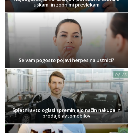
luskami in zobnimi prevlekami
Se vam pogosto pojavi herpes na ustnici?
OGLAS
Spletni avto oglasi spreminjajo način nakupa in
prodaje avtomobilov