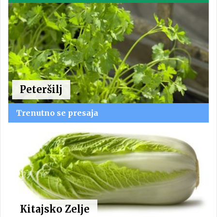
Peteršilj
Trenutno se presaja
Kitajsko Zelje