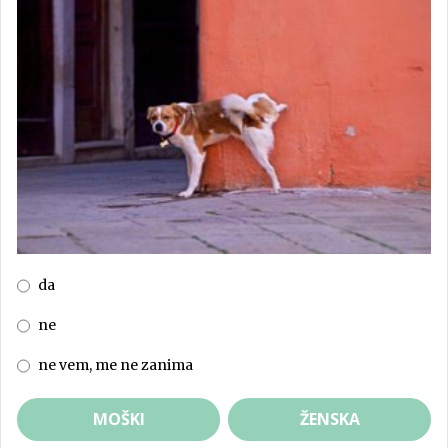
da
ne
ne vem, me ne zanima
MOŠKI
ŽENSKA