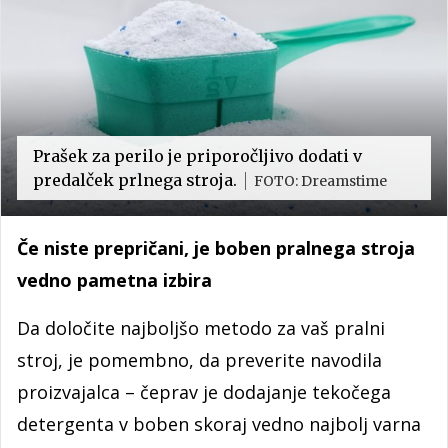
Prašek za perilo je priporočljivo dodati v
predalček prlnega stroja.
FOTO: Dreamstime
Če niste prepričani, je boben pralnega stroja
vedno pametna izbira
Da določite najboljšo metodo za vaš pralni
stroj, je pomembno, da preverite navodila
proizvajalca – čeprav je dodajanje tekočega
detergenta v boben skoraj vedno najbolj varna