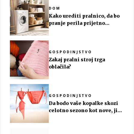
DOM
Kako urediti pralnico, da bo
pranje perila prijetno
opravilo
GOSPODINJSTVO
Zakaj pralni stroj trga
oblačila?
GOSPODINJSTVO
Da bodo vaše kopalke skozi
celotno sezono kot nove, jih
perite tako