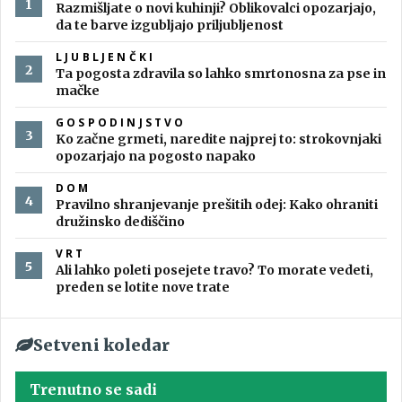
Razmišljate o novi kuhinji? Oblikovalci opozarjajo,
da te barve izgubljajo priljubljenost
LJUBLJENČKI
Ta pogosta zdravila so lahko smrtonosna za pse in
mačke
GOSPODINJSTVO
Ko začne grmeti, naredite najprej to: strokovnjaki
opozarjajo na pogosto napako
DOM
Pravilno shranjevanje prešitih odej: Kako ohraniti
družinsko dediščino
VRT
Ali lahko poleti posejete travo? To morate vedeti,
preden se lotite nove trate
Setveni koledar
Trenutno se sadi