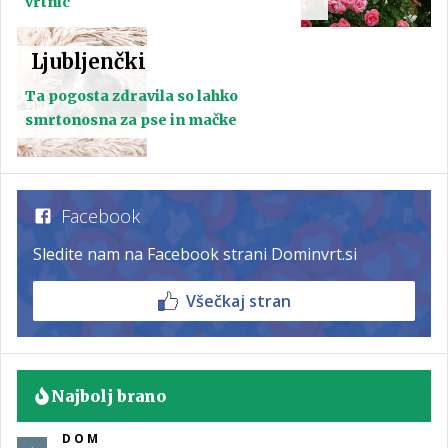
vrtnic
Ljubljenčki
Ta pogosta zdravila so lahko
smrtonosna za pse in mačke
Facebook
Sledite nam na Facebook strani Dominvrt.si
Všečkaj stran
Najbolj brano
DOM