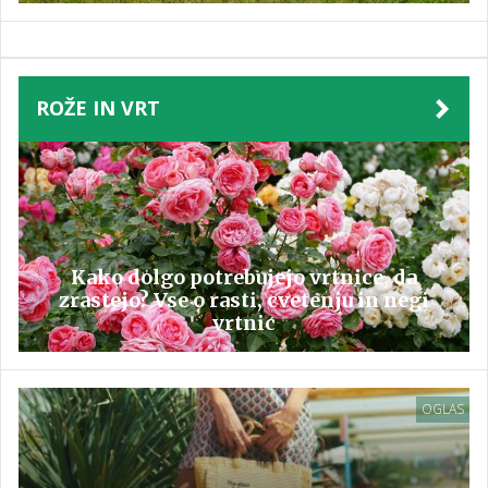
ROŽE IN VRT
Kako dolgo potrebujejo vrtnice, da
zrastejo? Vse o rasti, cvetenju in negi
vrtnic
OGLAS