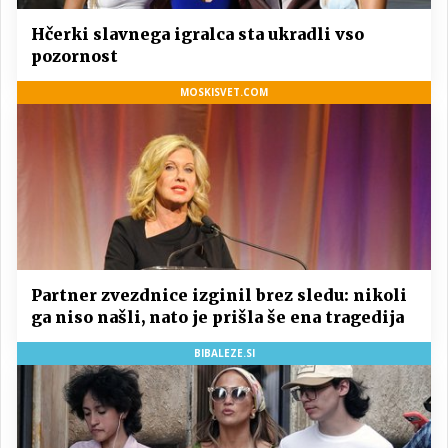
Hčerki slavnega igralca sta ukradli vso
pozornost
MOSKISVET.COM
Partner zvezdnice izginil brez sledu: nikoli
ga niso našli, nato je prišla še ena tragedija
BIBALEZE.SI