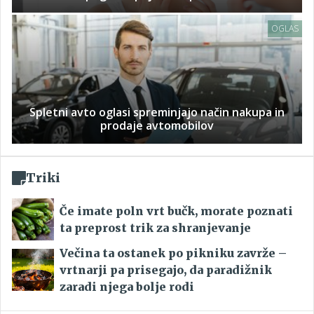
OGLAS
Spletni avto oglasi spreminjajo način nakupa in
prodaje avtomobilov
Triki
Če imate poln vrt bučk, morate poznati
ta preprost trik za shranjevanje
Večina ta ostanek po pikniku zavrže –
vrtnarji pa prisegajo, da paradižnik
zaradi njega bolje rodi