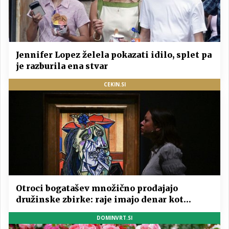
Jennifer Lopez želela pokazati idilo, splet pa
je razburila ena stvar
CEKIN.SI
Otroci bogatašev množično prodajajo
družinske zbirke: raje imajo denar kot
umetnine
DOMINVRT.SI