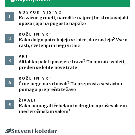
GOSPODINJSTVO
Ko začne grmeti, naredite najprej to: strokovnjaki
opozarjajo na pogosto napako
ROŽE IN VRT
Kako dolgo potrebujejo vrtnice, da zrastejo? Vse o
rasti, cvetenju in negi vrtnic
VRT
Ali lahko poleti posejete travo? To morate vedeti,
preden se lotite nove trate
ROŽE IN VRT
Črne pege na vrtnicah? Ta preprosta sestavina
pomaga preprečiti težavo
ŽIVALI
Kako pomagati čebelam in drugim opraševalcem
med vročinskim valom?
Setveni koledar