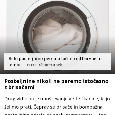
Belo posteljnino peremo ločeno od barvne in
temne.
FOTO: Shutterstock
Posteljnine nikoli ne peremo istočasno
z brisačami
Drug vidik pa je upoštevanje vrste tkanine, ki jo
želimo prati. Čeprav se brisače in bombažna