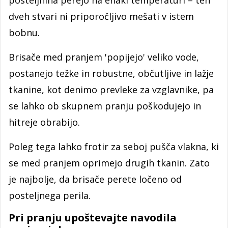
posteljnina perejo na enaki temperaturi – teh
dveh stvari ni priporočljivo mešati v istem
bobnu.
Brisače med pranjem 'popijejo' veliko vode,
postanejo težke in robustne, občutljive in lažje
tkanine, kot denimo prevleke za vzglavnike, pa
se lahko ob skupnem pranju poškodujejo in
hitreje obrabijo.
Poleg tega lahko frotir za seboj pušča vlakna, ki
se med pranjem oprimejo drugih tkanin. Zato
je najbolje, da brisače perete ločeno od
posteljnega perila.
Pri pranju upoštevajte navodila