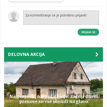
PRIJAVI SE
DELOVNA AKCIJA
Najprej šok, nato olajšanje: zadnji dnevi
prenove so vse obrnili na glavo