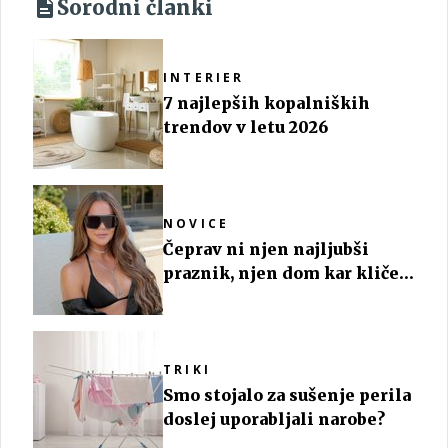
Sorodni članki
INTERIER
7 najlepših kopalniških
trendov v letu 2026
NOVICE
Čeprav ni njen najljubši
praznik, njen dom kar kliče
po noči čarovnic
TRIKI
Smo stojalo za sušenje perila
doslej uporabljali narobe?