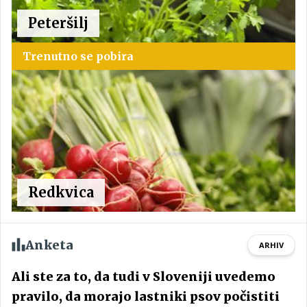
Peteršilj
Trenutno se pobira
Redkvica
Anketa
ARHIV
Ali ste za to, da tudi v Sloveniji uvedemo
pravilo, da morajo lastniki psov počistiti