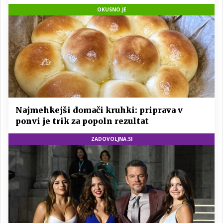
redno uživajo
OKUSNO.JE
Najmehkejši domači kruhki: priprava v
ponvi je trik za popoln rezultat
ZADOVOLJNA.SI