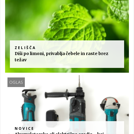
ZELIŠČA
Diši po limoni, privablja čebele in raste brez
težav
OGLAS
NOVICE