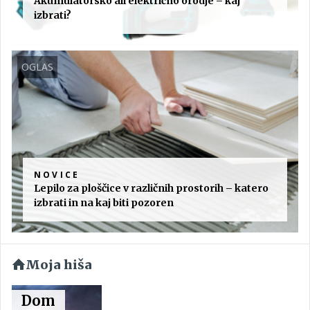
Akumulatorsko ali električno orodje – kaj
izbrati?
OGLAS
NOVICE
Lepilo za ploščice v različnih prostorih – katero
izbrati in na kaj biti pozoren
Moja hiša
Dom