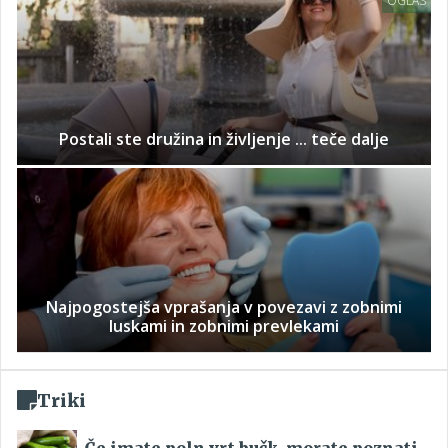
OGLAS
Postali ste družina in življenje ... teče dalje
Najpogostejša vprašanja v povezavi z zobnimi
luskami in zobnimi prevlekami
Triki
Če imate poln vrt bučk, morate poznati