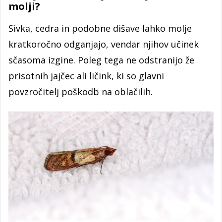
molji?
Sivka, cedra in podobne dišave lahko molje
kratkoročno odganjajo, vendar njihov učinek
sčasoma izgine. Poleg tega ne odstranijo že
prisotnih jajčec ali ličink, ki so glavni
povzročitelj poškodb na oblačilih.