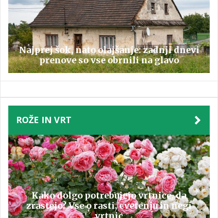
Najprej šok, nato olajšanje: zadnji dnevi
prenove so vse obrnili na glavo
ROŽE IN VRT
Kako dolgo potrebujejo vrtnice, da
zrastejo? Vse o rasti, cvetenju in negi
vrtnic