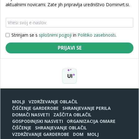
aktualnimi novicami. Zate jih pripravlja uredništvo Dominvrt.si.
Strinjam se s
splošnimi pogoji
in
Politiko zasebnosti
.
PRIJAVI SE
UI
MOLJI
VZDRŽEVANJE OBLAČIL
ČIŠČENJE GARDEROBE
SHRANJEVANJE PERILA
DOMAČI NASVETI
ZAŠČITA OBLAČIL
GOSPODINJSKI NASVETI
ORGANIZACIJA OMARE
ČIŠČENJE
SHRANJEVANJE OBLAČIL
VZDRŽEVANJE GARDEROBE
DOM
MOLJ