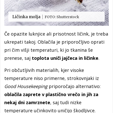
Ličinka molja
FOTO: Shutterstock
Če opazite luknjice ali prisotnost ličink, je treba
ukrepati takoj. Oblačila je priporočljivo oprati
pri čim višji temperaturi, ki jo tkanina še
prenese, saj
toplota uniči jajčeca in ličinke
.
Pri občutljivih materialih, kjer visoke
temperature niso primerne, strokovnjaki iz
Good Housekeeping
priporočajo alternativo:
oblačila zaprete v plastično vrečo in jih za
nekaj dni zamrznete
, saj tudi nizke
temperature učinkovito uničijo škodljivce.