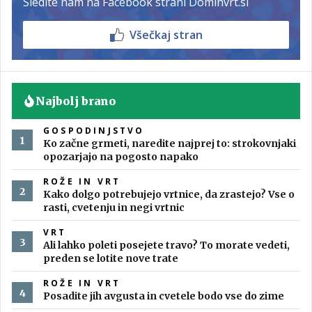
Sledite nam na Facebook strani Dominvrt.si
Všečkaj stran
Najbolj brano
GOSPODINJSTVO
Ko začne grmeti, naredite najprej to: strokovnjaki
opozarjajo na pogosto napako
ROŽE IN VRT
Kako dolgo potrebujejo vrtnice, da zrastejo? Vse o
rasti, cvetenju in negi vrtnic
VRT
Ali lahko poleti posejete travo? To morate vedeti,
preden se lotite nove trate
ROŽE IN VRT
Posadite jih avgusta in cvetele bodo vse do zime