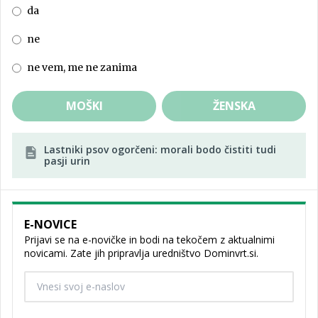
da
ne
ne vem, me ne zanima
MOŠKI
ŽENSKA
Lastniki psov ogorčeni: morali bodo čistiti tudi
pasji urin
E-NOVICE
Prijavi se na e-novičke in bodi na tekočem z aktualnimi
novicami. Zate jih pripravlja uredništvo Dominvrt.si.