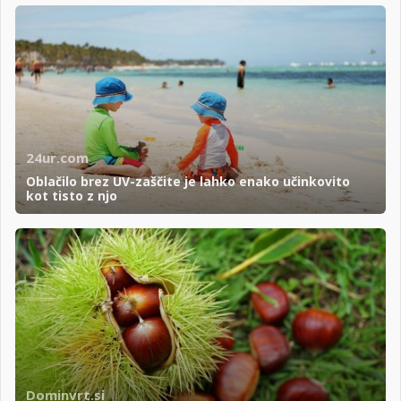
24ur.com
Oblačilo brez UV-zaščite je lahko enako učinkovito
kot tisto z njo
Dominvrt.si