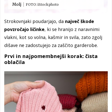
Molj
FOTO: iStockphoto
Strokovnjaki poudarjajo, da
največ škode
povzročajo ličinke
, ki se hranijo z naravnimi
vlakni, kot so volna, kašmir in svila, zato zgolj
dišave ne zadostujejo za zaščito garderobe.
Prvi in najpomembnejši korak: čista
oblačila