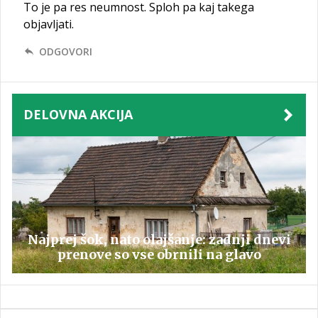
To je pa res neumnost. Sploh pa kaj takega
objavljati.
ODGOVORI
DELOVNA AKCIJA
Najprej šok, nato olajšanje: zadnji dnevi
prenove so vse obrnili na glavo