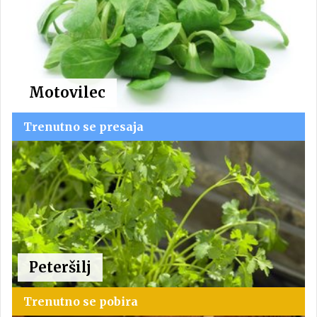
Motovilec
Trenutno se presaja
Peteršilj
Trenutno se pobira