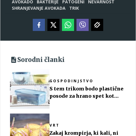
AVOKADO
BAKTERIJE
PATOGENI
NEVARNOST
SHRANJEVANJE AVOKADA
TRIK
Sorodni članki
GOSPODINJSTVO
S tem trikom bodo plastične
posode za hrano spet kot
nove
VRT
Zakaj krompirja, ki kali, ni