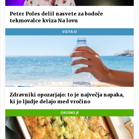
Peter Poles delil nasvete za bodoče
tekmovalce kviza Na lovu
VIZITA.SI
Zdravniki opozarjajo: to je največja napaka,
ki jo ljudje delajo med vročino
OKUSNO.JE