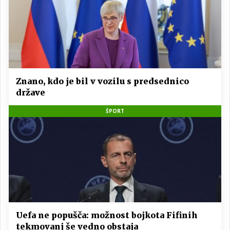
Znano, kdo je bil v vozilu s predsednico
države
ŠPORT
Uefa ne popušča: možnost bojkota Fifinih
tekmovanj še vedno obstaja