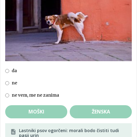
da
ne
ne vem, me ne zanima
MOŠKI
ŽENSKA
Lastniki psov ogorčeni: morali bodo čistiti tudi
pasji urin