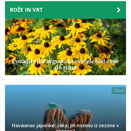
ROŽE IN VRT
Posadite jih avgusta in cvetele bodo vse
do zime
OGLAS
Havaianas japonke: zakaj jih nosimo iz sezone v