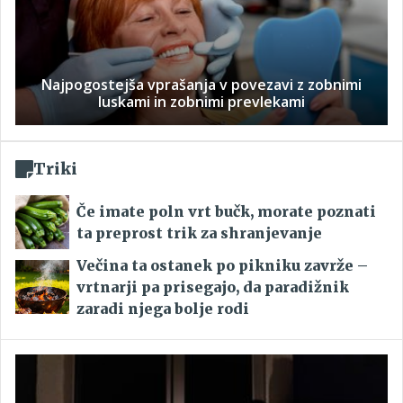
Najpogostejša vprašanja v povezavi z zobnimi
luskami in zobnimi prevlekami
Triki
Če imate poln vrt bučk, morate poznati
ta preprost trik za shranjevanje
Večina ta ostanek po pikniku zavrže –
vrtnarji pa prisegajo, da paradižnik
zaradi njega bolje rodi