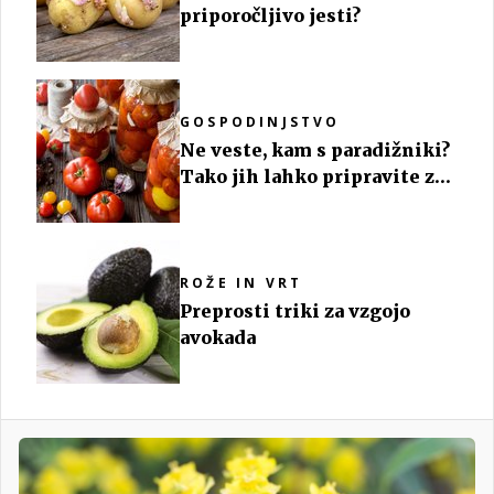
priporočljivo jesti?
GOSPODINJSTVO
Ne veste, kam s paradižniki?
Tako jih lahko pripravite za
ozimnico
ROŽE IN VRT
Preprosti triki za vzgojo
avokada