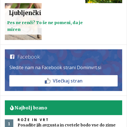
Ljubljenčki
Pes ne renči? To še ne pomeni, da je
miren
Facebook
Sledite nam na Facebook strani Dominvrt.si
Všečkaj stran
Najbolj brano
ROŽE IN VRT
Posadite jih avgusta in cvetele bodo vse do zime