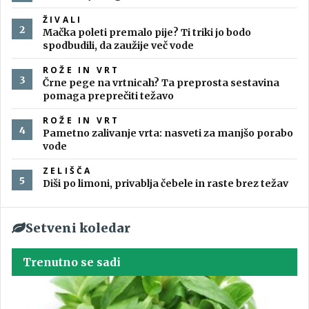
ŽIVALI
Mačka poleti premalo pije? Ti triki jo bodo
spodbudili, da zaužije več vode
ROŽE IN VRT
Črne pege na vrtnicah? Ta preprosta sestavina
pomaga preprečiti težavo
ROŽE IN VRT
Pametno zalivanje vrta: nasveti za manjšo porabo
vode
ZELIŠČA
Diši po limoni, privablja čebele in raste brez težav
Setveni koledar
Trenutno se sadi