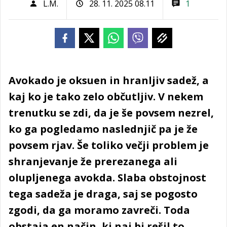
L.M.
28. 11. 2025 08.11
1
Avokado je oksuen in hranljiv sadež, a
kaj ko je tako zelo občutljiv. V nekem
trenutku se zdi, da je še povsem nezrel,
ko ga pogledamo naslednjič pa je že
povsem rjav. Še toliko večji problem je
shranjevanje že prerezanega ali
olupljenega avokda. Slaba obstojnost
tega sadeža je draga, saj se pogosto
zgodi, da ga moramo zavreči. Toda
obstaja en način, ki naj bi rešil to